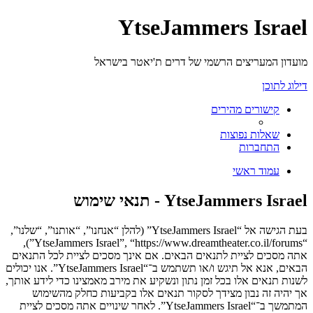
YtseJammers Israel
מועדון המעריצים הרשמי של דרים ת'יאטר בישראל
דילוג לתוכן
קישורים מהירים
שאלות נפוצות
התחברות
עמוד ראשי
YtseJammers Israel - תנאי שימוש
בעת הגישה אל “YtseJammers Israel” (להלן “אנחנו”, “אותנו”, “שלנו”,
“YtseJammers Israel”, “https://www.dreamtheater.co.il/forums”),
אתה מסכים לציית לתנאים הבאים. אם אינך מסכים לציית לכל התנאים
הבאים, אנא אל תיגש ו/או תשתמש ב־“YtseJammers Israel”. אנו יכולים
לשנות תנאים אלו בכל זמן נתון ונשקיע את מירב מאמצינו כדי לידע אותך,
אך יהיה זה נבון מצידך לסקור תנאים אלו בקביעות כחלק מהשימוש
המתמשך ב־“YtseJammers Israel”. לאחר שינויים אתה מסכים לציית