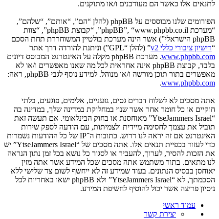
לתנאים אלו כאשר הם מעודכנים ו/או מתוקנים.
הפורומים שלנו מבוססים על phpBB (להלן “הם”, “אותם”, “שלהם”,
“מערכת phpBB”, “www.phpbb.co.il”, “קבוצת phpBB”, “צוות
phpBB הישראלי”) אשר הינה מערכת בולטיין המשוחררת תחת הסכם
“
רישיון ציבורי כללי v2
” (להלן “GPL”) וניתנת להורדה דרך אתר
www.phpbb.com
. מערכת phpBB מקלה על האינטרנט המבוסס דיונים
בלבד, קבוצת phpBB אינה אחראית לכל מה שאנו מאפשרים ו/או לא
מאפשרים בתור תוכן מורשה ו/או מנוהל. למידע נוסף לגבי phpBB, ראה:
.
www.phpbb.com
אתה מסכים לא לשלוח דברים גסים, גזעניים, אלימים, פוגעים, בלתי
חוקיים או כל חומר אחר אשר שנוי במחלוקת במדינה שלך, במדינה בה
“YtseJammers Israel” מאוחסנת או בחוק הבינלאומי. אם תעשה זאת
תוביל את עצמך לחסימה מיידית ולצמיתות, עם הודעה לספק שירות
האינטרנט אם זה יראה לנו דרוש. כתובות ה־IP של כל ההודעות נשמרות
כדי לעזור בכפיית תנאים אלו. אתה מסכים של “YtseJammers Israel” יש
את הזכות להסיר, לערוך, להעביר או לסגור כל נושא בכל זמן נתון הנראה
לנו מתאים. בתור משתמש אתה מסכים שכל המידע אשר אתה מזין
יאוחסן בבסיס הנתונים. בעוד שמידע זה לא ייחשף לשום צד שלישי ללא
הסכמתך, לא “YtseJammers Israel” ולא phpBB ישאו באחריות לכל
ניסיון פריצה אשר יכול להוסיף לחשיפת המידע.
עמוד ראשי
יצירת קשר