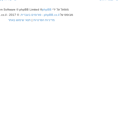
פעל על ידי
phpBB
® Forum Software © phpBB Limited
ס על
phpBB.co.il - פורומים בעברית
. © 2017 - phpBB.co.il.
מדיניות הפרטיות
|
תנאי שימוש באתר