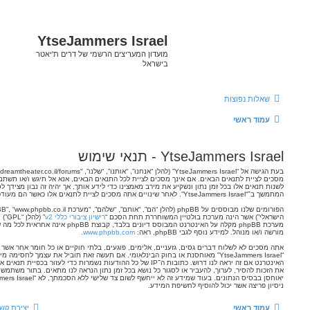
YtseJammers Isra
ון המעריצים הרשמי של דרים ת'יאטר
ראל
התחברות
בעת הגישה אל “YtseJammers Israel” (להלן “אנחנו”, “אותנו”, “שלנו”, “YtseJammers Israel”, “https://www.dreamtheater.co.il/forums”), אתה
מסכים לציית לתנאים הבאים. אם אינך מסכים לציית לכל התנאים הבאים, אנא אל תיגש ו/או תשתמש ב־“YtseJammers Israel”. אנו יכולים
ירב מאמצינו כדי לידע אותך, אך יהיה זה נבון מצידך לסקור תנאים אלו בקביעות כחלק מהשימוש
הפורומים שלנו מבוססים על phpBB (להלן “הם”, “אותם”, “שלהם”, “מערכת phpBB”, “www.phpbb.co.il”, “קבוצת phpBB”, “צוות phpBB
חררת תחת הסכם “
רישיון ציבורי כללי v2
” (להלן “GPL”) וניתנת להורדה דרך אתר
www.phpbb.com
.
מערכת phpBB מקלה על האינטרנט המבוסס דיונים בלבד, קבוצת phpBB אינה אחראית לכל מה שאנו מאפשרים ו/או לא מאפשרים בתור תוכן
.
www.phpbb.com
 אלימים, פוגעים, בלתי חוקיים או כל חומר אחר אשר שנוי במחלוקת במדינה שלך, במדינה בה
אוחסנת או בחוק הבינלאומי. אם תעשה זאת תוביל את עצמך לחסימה מיידית ולצמיתות, עם הודעה לספק שירות
האינטרנט אם זה יראה לנו דרוש. כתובות ה־IP של כל ההודעות נשמרות כדי לעזור בכפיית תנאים אלו. אתה מסכים של “YtseJammers Israel” יש
כל נושא בכל זמן נתון הנראה לנו מתאים. בתור משתמש אתה מסכים שכל המידע אשר אתה מזין
יאוחסן בבסיס הנתונים. בעוד שמידע זה לא ייחשף לשום צד שלישי ללא הסכמתך, לא “YtseJammers Israel” ולא phpBB ישאו באחריות לכל
ע.
יצירת קשר
מחיקת עוגיות
כל הזמנים הם
UTC