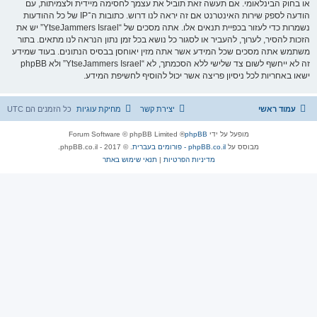
או בחוק הבינלאומי. אם תעשה זאת תוביל את עצמך לחסימה מיידית ולצמיתות, עם
הודעה לספק שירות האינטרנט אם זה יראה לנו דרוש. כתובות ה־IP של כל ההודעות
נשמרות כדי לעזור בכפיית תנאים אלו. אתה מסכים של “YtseJammers Israel” יש את
הזכות להסיר, לערוך, להעביר או לסגור כל נושא בכל זמן נתון הנראה לנו מתאים. בתור
משתמש אתה מסכים שכל המידע אשר אתה מזין יאוחסן בבסיס הנתונים. בעוד שמידע
זה לא ייחשף לשום צד שלישי ללא הסכמתך, לא “YtseJammers Israel” ולא phpBB
ישאו באחריות לכל ניסיון פריצה אשר יכול להוסיף לחשיפת המידע.
עמוד ראשי
יצירת קשר
מחיקת עוגיות
כל הזמנים הם
UTC
מופעל על ידי
phpBB
® Forum Software © phpBB Limited
מבוסס על
phpBB.co.il - פורומים בעברית
. © 2017 - phpBB.co.il.
מדיניות הפרטיות
|
תנאי שימוש באתר