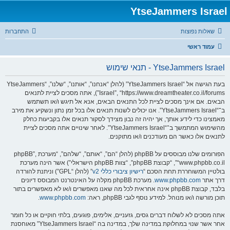
YtseJammers Israel
שאלות נפוצות
התחברות
עמוד ראשי
YtseJammers Israel - תנאי שימוש
בעת הגישה אל “YtseJammers Israel” (להלן “אנחנו”, “אותנו”, “שלנו”, “YtseJammers
Israel”, “https://www.dreamtheater.co.il/forums”), אתה מסכים לציית לתנאים
הבאים. אם אינך מסכים לציית לכל התנאים הבאים, אנא אל תיגש ו/או תשתמש
ב־“YtseJammers Israel”. אנו יכולים לשנות תנאים אלו בכל זמן נתון ונשקיע את מירב
מאמצינו כדי לידע אותך, אך יהיה זה נבון מצידך לסקור תנאים אלו בקביעות כחלק
מהשימוש המתמשך ב־“YtseJammers Israel”. לאחר שינויים אתה מסכים לציית
לתנאים אלו כאשר הם מעודכנים ו/או מתוקנים.
הפורומים שלנו מבוססים על phpBB (להלן “הם”, “אותם”, “שלהם”, “מערכת phpBB”,
“www.phpbb.co.il”, “קבוצת phpBB”, “צוות phpBB הישראלי”) אשר הינה מערכת
בולטיין המשוחררת תחת הסכם “
רישיון ציבורי כללי v2
” (להלן “GPL”) וניתנת להורדה
דרך אתר
www.phpbb.com
. מערכת phpBB מקלה על האינטרנט המבוסס דיונים
בלבד, קבוצת phpBB אינה אחראית לכל מה שאנו מאפשרים ו/או לא מאפשרים בתור
תוכן מורשה ו/או מנוהל. למידע נוסף לגבי phpBB, ראה:
www.phpbb.com
.
אתה מסכים לא לשלוח דברים גסים, גזעניים, אלימים, פוגעים, בלתי חוקיים או כל חומר
אחר אשר שנוי במחלוקת במדינה שלך, במדינה בה “YtseJammers Israel” מאוחסנת