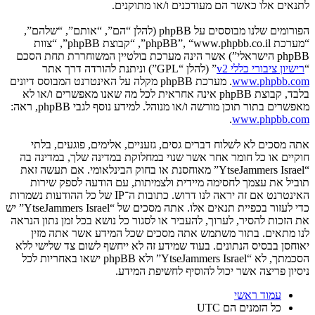
לתנאים אלו כאשר הם מעודכנים ו/או מתוקנים.
הפורומים שלנו מבוססים על phpBB (להלן “הם”, “אותם”, “שלהם”,
“מערכת phpBB”, “www.phpbb.co.il”, “קבוצת phpBB”, “צוות
phpBB הישראלי”) אשר הינה מערכת בולטיין המשוחררת תחת הסכם
“
רישיון ציבורי כללי v2
” (להלן “GPL”) וניתנת להורדה דרך אתר
www.phpbb.com
. מערכת phpBB מקלה על האינטרנט המבוסס דיונים
בלבד, קבוצת phpBB אינה אחראית לכל מה שאנו מאפשרים ו/או לא
מאפשרים בתור תוכן מורשה ו/או מנוהל. למידע נוסף לגבי phpBB, ראה:
.
www.phpbb.com
אתה מסכים לא לשלוח דברים גסים, גזעניים, אלימים, פוגעים, בלתי
חוקיים או כל חומר אחר אשר שנוי במחלוקת במדינה שלך, במדינה בה
“YtseJammers Israel” מאוחסנת או בחוק הבינלאומי. אם תעשה זאת
תוביל את עצמך לחסימה מיידית ולצמיתות, עם הודעה לספק שירות
האינטרנט אם זה יראה לנו דרוש. כתובות ה־IP של כל ההודעות נשמרות
כדי לעזור בכפיית תנאים אלו. אתה מסכים של “YtseJammers Israel” יש
את הזכות להסיר, לערוך, להעביר או לסגור כל נושא בכל זמן נתון הנראה
לנו מתאים. בתור משתמש אתה מסכים שכל המידע אשר אתה מזין
יאוחסן בבסיס הנתונים. בעוד שמידע זה לא ייחשף לשום צד שלישי ללא
הסכמתך, לא “YtseJammers Israel” ולא phpBB ישאו באחריות לכל
ניסיון פריצה אשר יכול להוסיף לחשיפת המידע.
עמוד ראשי
כל הזמנים הם
UTC