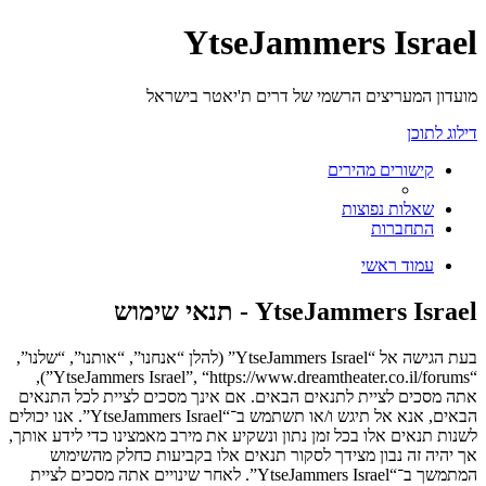
YtseJammers Israel
מועדון המעריצים הרשמי של דרים ת'יאטר בישראל
דילוג לתוכן
קישורים מהירים
שאלות נפוצות
התחברות
עמוד ראשי
YtseJammers Israel - תנאי שימוש
בעת הגישה אל “YtseJammers Israel” (להלן “אנחנו”, “אותנו”, “שלנו”,
“YtseJammers Israel”, “https://www.dreamtheater.co.il/forums”),
אתה מסכים לציית לתנאים הבאים. אם אינך מסכים לציית לכל התנאים
הבאים, אנא אל תיגש ו/או תשתמש ב־“YtseJammers Israel”. אנו יכולים
לשנות תנאים אלו בכל זמן נתון ונשקיע את מירב מאמצינו כדי לידע אותך,
אך יהיה זה נבון מצידך לסקור תנאים אלו בקביעות כחלק מהשימוש
המתמשך ב־“YtseJammers Israel”. לאחר שינויים אתה מסכים לציית