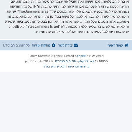
או בחוק הבינלאומי. אם תעשה זאת תוביל את עצמך לחסימה מיידית ולצמיתות, עם
הודעה לספק שירות האינטרנט אם זה יראה לנו דרוש. כתובות ה־IP של כל ההודעות
נשמרות כדי לעזור בכפיית תנאים אלו. אתה מסכים של “YtseJammers Israel” יש את
הזכות להסיר, לערוך, להעביר או לסגור כל נושא בכל זמן נתון הנראה לנו מתאים. בתור
משתמש אתה מסכים שכל המידע אשר אתה מזין יאוחסן בבסיס הנתונים. בעוד שמידע
זה לא ייחשף לשום צד שלישי ללא הסכמתך, לא “YtseJammers Israel” ולא phpBB
ישאו באחריות לכל ניסיון פריצה אשר יכול להוסיף לחשיפת המידע.
עמוד ראשי
יצירת קשר
מחיקת עוגיות
כל הזמנים הם
UTC
מופעל על ידי
phpBB
® Forum Software © phpBB Limited
מבוסס על
phpBB.co.il - פורומים בעברית
. © 2017 - phpBB.co.il.
מדיניות הפרטיות
|
תנאי שימוש באתר