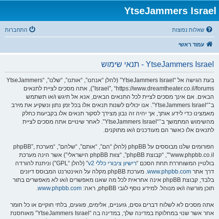
YtseJammers Israel
שאלות נפוצות
התחברות
עמוד ראשי
YtseJammers Israel - תנאי שימוש
בעת הגישה אל “YtseJammers Israel” (להלן “אנחנו”, “אותנו”, “שלנו”, “YtseJammers
Israel”, “https://www.dreamtheater.co.il/forums”), אתה מסכים לציית לתנאים
הבאים. אם אינך מסכים לציית לכל התנאים הבאים, אנא אל תיגש ו/או תשתמש
ב־“YtseJammers Israel”. אנו יכולים לשנות תנאים אלו בכל זמן נתון ונשקיע את מירב
מאמצינו כדי לידע אותך, אך יהיה זה נבון מצידך לסקור תנאים אלו בקביעות כחלק
מהשימוש המתמשך ב־“YtseJammers Israel”. לאחר שינויים אתה מסכים לציית
לתנאים אלו כאשר הם מעודכנים ו/או מתוקנים.
הפורומים שלנו מבוססים על phpBB (להלן “הם”, “אותם”, “שלהם”, “מערכת phpBB”,
“www.phpbb.co.il”, “קבוצת phpBB”, “צוות phpBB הישראלי”) אשר הינה מערכת
בולטיין המשוחררת תחת הסכם “
רישיון ציבורי כללי v2
” (להלן “GPL”) וניתנת להורדה
דרך אתר
www.phpbb.com
. מערכת phpBB מקלה על האינטרנט המבוסס דיונים
בלבד, קבוצת phpBB אינה אחראית לכל מה שאנו מאפשרים ו/או לא מאפשרים בתור
תוכן מורשה ו/או מנוהל. למידע נוסף לגבי phpBB, ראה:
www.phpbb.com
.
אתה מסכים לא לשלוח דברים גסים, גזעניים, אלימים, פוגעים, בלתי חוקיים או כל חומר
אחר אשר שנוי במחלוקת במדינה שלך, במדינה בה “YtseJammers Israel” מאוחסנת