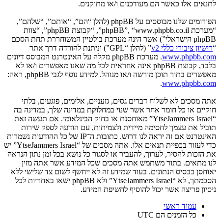
לתנאים אלו כאשר הם מעודכנים ו/או מתוקנים.
הפורומים שלנו מבוססים על phpBB (להלן “הם”, “אותם”, “שלהם”,
“מערכת phpBB”, “www.phpbb.co.il”, “קבוצת phpBB”, “צוות
phpBB הישראלי”) אשר הינה מערכת בולטיין המשוחררת תחת הסכם
“
רישיון ציבורי כללי v2
” (להלן “GPL”) וניתנת להורדה דרך אתר
www.phpbb.com
. מערכת phpBB מקלה על האינטרנט המבוסס דיונים
בלבד, קבוצת phpBB אינה אחראית לכל מה שאנו מאפשרים ו/או לא
מאפשרים בתור תוכן מורשה ו/או מנוהל. למידע נוסף לגבי phpBB, ראה:
.
www.phpbb.com
אתה מסכים לא לשלוח דברים גסים, גזעניים, אלימים, פוגעים, בלתי
חוקיים או כל חומר אחר אשר שנוי במחלוקת במדינה שלך, במדינה בה
“YtseJammers Israel” מאוחסנת או בחוק הבינלאומי. אם תעשה זאת
תוביל את עצמך לחסימה מיידית ולצמיתות, עם הודעה לספק שירות
האינטרנט אם זה יראה לנו דרוש. כתובות ה־IP של כל ההודעות נשמרות
כדי לעזור בכפיית תנאים אלו. אתה מסכים של “YtseJammers Israel” יש
את הזכות להסיר, לערוך, להעביר או לסגור כל נושא בכל זמן נתון הנראה
לנו מתאים. בתור משתמש אתה מסכים שכל המידע אשר אתה מזין
יאוחסן בבסיס הנתונים. בעוד שמידע זה לא ייחשף לשום צד שלישי ללא
הסכמתך, לא “YtseJammers Israel” ולא phpBB ישאו באחריות לכל
ניסיון פריצה אשר יכול להוסיף לחשיפת המידע.
עמוד ראשי
כל הזמנים הם
UTC