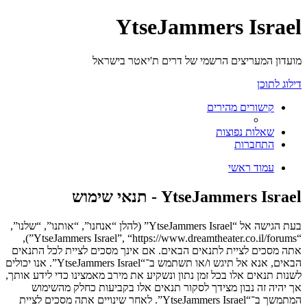
YtseJammers Israel
מועדון המעריצים הרשמי של דרים ת'יאטר בישראל
דילוג לתוכן
קישורים מהירים
שאלות נפוצות
התחברות
עמוד ראשי
YtseJammers Israel - תנאי שימוש
בעת הגישה אל “YtseJammers Israel” (להלן “אנחנו”, “אותנו”, “שלנו”,
“YtseJammers Israel”, “https://www.dreamtheater.co.il/forums”),
אתה מסכים לציית לתנאים הבאים. אם אינך מסכים לציית לכל התנאים
הבאים, אנא אל תיגש ו/או תשתמש ב־“YtseJammers Israel”. אנו יכולים
לשנות תנאים אלו בכל זמן נתון ונשקיע את מירב מאמצינו כדי לידע אותך,
אך יהיה זה נבון מצידך לסקור תנאים אלו בקביעות כחלק מהשימוש
המתמשך ב־“YtseJammers Israel”. לאחר שינויים אתה מסכים לציית