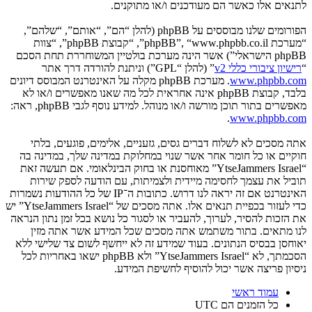
לתנאים אלו כאשר הם מעודכנים ו/או מתוקנים.
הפורומים שלנו מבוססים על phpBB (להלן “הם”, “אותם”, “שלהם”,
“מערכת phpBB”, “www.phpbb.co.il”, “קבוצת phpBB”, “צוות
phpBB הישראלי”) אשר הינה מערכת בולטיין המשוחררת תחת הסכם
“
רישיון ציבורי כללי v2
” (להלן “GPL”) וניתנת להורדה דרך אתר
www.phpbb.com
. מערכת phpBB מקלה על האינטרנט המבוסס דיונים
בלבד, קבוצת phpBB אינה אחראית לכל מה שאנו מאפשרים ו/או לא
מאפשרים בתור תוכן מורשה ו/או מנוהל. למידע נוסף לגבי phpBB, ראה:
.
www.phpbb.com
אתה מסכים לא לשלוח דברים גסים, גזעניים, אלימים, פוגעים, בלתי
חוקיים או כל חומר אחר אשר שנוי במחלוקת במדינה שלך, במדינה בה
“YtseJammers Israel” מאוחסנת או בחוק הבינלאומי. אם תעשה זאת
תוביל את עצמך לחסימה מיידית ולצמיתות, עם הודעה לספק שירות
האינטרנט אם זה יראה לנו דרוש. כתובות ה־IP של כל ההודעות נשמרות
כדי לעזור בכפיית תנאים אלו. אתה מסכים של “YtseJammers Israel” יש
את הזכות להסיר, לערוך, להעביר או לסגור כל נושא בכל זמן נתון הנראה
לנו מתאים. בתור משתמש אתה מסכים שכל המידע אשר אתה מזין
יאוחסן בבסיס הנתונים. בעוד שמידע זה לא ייחשף לשום צד שלישי ללא
הסכמתך, לא “YtseJammers Israel” ולא phpBB ישאו באחריות לכל
ניסיון פריצה אשר יכול להוסיף לחשיפת המידע.
עמוד ראשי
כל הזמנים הם
UTC