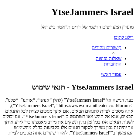
YtseJammers Israel
מועדון המעריצים הרשמי של דרים ת'יאטר בישראל
דילוג לתוכן
קישורים מהירים
שאלות נפוצות
התחברות
עמוד ראשי
YtseJammers Israel - תנאי שימוש
בעת הגישה אל “YtseJammers Israel” (להלן “אנחנו”, “אותנו”, “שלנו”,
“YtseJammers Israel”, “https://www.dreamtheater.co.il/forums”),
אתה מסכים לציית לתנאים הבאים. אם אינך מסכים לציית לכל התנאים
הבאים, אנא אל תיגש ו/או תשתמש ב־“YtseJammers Israel”. אנו יכולים
לשנות תנאים אלו בכל זמן נתון ונשקיע את מירב מאמצינו כדי לידע אותך,
אך יהיה זה נבון מצידך לסקור תנאים אלו בקביעות כחלק מהשימוש
המתמשך ב־“YtseJammers Israel”. לאחר שינויים אתה מסכים לציית