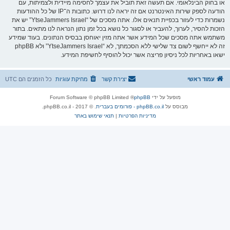
או בחוק הבינלאומי. אם תעשה זאת תוביל את עצמך לחסימה מיידית ולצמיתות, עם
הודעה לספק שירות האינטרנט אם זה יראה לנו דרוש. כתובות ה־IP של כל ההודעות
נשמרות כדי לעזור בכפיית תנאים אלו. אתה מסכים של “YtseJammers Israel” יש את
הזכות להסיר, לערוך, להעביר או לסגור כל נושא בכל זמן נתון הנראה לנו מתאים. בתור
משתמש אתה מסכים שכל המידע אשר אתה מזין יאוחסן בבסיס הנתונים. בעוד שמידע
זה לא ייחשף לשום צד שלישי ללא הסכמתך, לא “YtseJammers Israel” ולא phpBB
ישאו באחריות לכל ניסיון פריצה אשר יכול להוסיף לחשיפת המידע.
עמוד ראשי
יצירת קשר
מחיקת עוגיות
כל הזמנים הם
UTC
מופעל על ידי
phpBB
® Forum Software © phpBB Limited
מבוסס על
phpBB.co.il - פורומים בעברית
. © 2017 - phpBB.co.il.
מדיניות הפרטיות
|
תנאי שימוש באתר