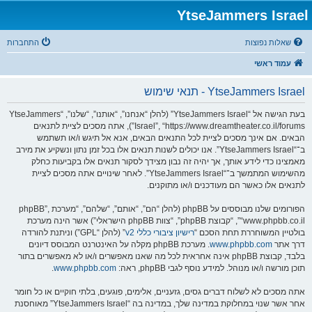
YtseJammers Israel
שאלות נפוצות
התחברות
עמוד ראשי
YtseJammers Israel - תנאי שימוש
בעת הגישה אל “YtseJammers Israel” (להלן “אנחנו”, “אותנו”, “שלנו”, “YtseJammers
Israel”, “https://www.dreamtheater.co.il/forums”), אתה מסכים לציית לתנאים
הבאים. אם אינך מסכים לציית לכל התנאים הבאים, אנא אל תיגש ו/או תשתמש
ב־“YtseJammers Israel”. אנו יכולים לשנות תנאים אלו בכל זמן נתון ונשקיע את מירב
מאמצינו כדי לידע אותך, אך יהיה זה נבון מצידך לסקור תנאים אלו בקביעות כחלק
מהשימוש המתמשך ב־“YtseJammers Israel”. לאחר שינויים אתה מסכים לציית
לתנאים אלו כאשר הם מעודכנים ו/או מתוקנים.
הפורומים שלנו מבוססים על phpBB (להלן “הם”, “אותם”, “שלהם”, “מערכת phpBB”,
“www.phpbb.co.il”, “קבוצת phpBB”, “צוות phpBB הישראלי”) אשר הינה מערכת
בולטיין המשוחררת תחת הסכם “
רישיון ציבורי כללי v2
” (להלן “GPL”) וניתנת להורדה
דרך אתר
www.phpbb.com
. מערכת phpBB מקלה על האינטרנט המבוסס דיונים
בלבד, קבוצת phpBB אינה אחראית לכל מה שאנו מאפשרים ו/או לא מאפשרים בתור
תוכן מורשה ו/או מנוהל. למידע נוסף לגבי phpBB, ראה:
www.phpbb.com
.
אתה מסכים לא לשלוח דברים גסים, גזעניים, אלימים, פוגעים, בלתי חוקיים או כל חומר
אחר אשר שנוי במחלוקת במדינה שלך, במדינה בה “YtseJammers Israel” מאוחסנת