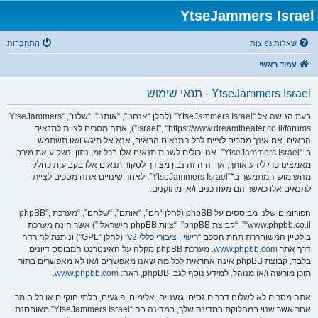
YtseJammers Israel
שאלות נפוצות
התחברות
עמוד ראשי
YtseJammers Israel - תנאי שימוש
בעת הגישה אל “YtseJammers Israel” (להלן “אנחנו”, “אותנו”, “שלנו”, “YtseJammers
Israel”, “https://www.dreamtheater.co.il/forums”), אתה מסכים לציית לתנאים
הבאים. אם אינך מסכים לציית לכל התנאים הבאים, אנא אל תיגש ו/או תשתמש
ב־“YtseJammers Israel”. אנו יכולים לשנות תנאים אלו בכל זמן נתון ונשקיע את מירב
מאמצינו כדי לידע אותך, אך יהיה זה נבון מצידך לסקור תנאים אלו בקביעות כחלק
מהשימוש המתמשך ב־“YtseJammers Israel”. לאחר שינויים אתה מסכים לציית
לתנאים אלו כאשר הם מעודכנים ו/או מתוקנים.
הפורומים שלנו מבוססים על phpBB (להלן “הם”, “אותם”, “שלהם”, “מערכת phpBB”,
“www.phpbb.co.il”, “קבוצת phpBB”, “צוות phpBB הישראלי”) אשר הינה מערכת
בולטיין המשוחררת תחת הסכם “
רישיון ציבורי כללי v2
” (להלן “GPL”) וניתנת להורדה
דרך אתר
www.phpbb.com
. מערכת phpBB מקלה על האינטרנט המבוסס דיונים
בלבד, קבוצת phpBB אינה אחראית לכל מה שאנו מאפשרים ו/או לא מאפשרים בתור
תוכן מורשה ו/או מנוהל. למידע נוסף לגבי phpBB, ראה:
www.phpbb.com
.
אתה מסכים לא לשלוח דברים גסים, גזעניים, אלימים, פוגעים, בלתי חוקיים או כל חומר
אחר אשר שנוי במחלוקת במדינה שלך, במדינה בה “YtseJammers Israel” מאוחסנת