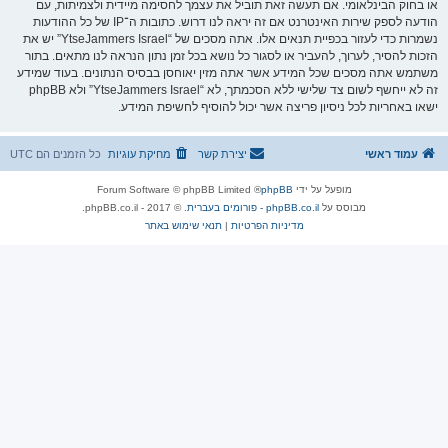
או בחוק הבינלאומי. אם תעשה זאת תוביל את עצמך לחסימה מיידית ולצמיתות, עם
הודעה לספק שירות האינטרנט אם זה יראה לנו דרוש. כתובות ה־IP של כל ההודעות
נשמרות כדי לעזור בכפיית תנאים אלו. אתה מסכים של “YtseJammers Israel” יש את
הזכות להסיר, לערוך, להעביר או לסגור כל נושא בכל זמן נתון הנראה לנו מתאים. בתור
משתמש אתה מסכים שכל המידע אשר אתה מזין יאוחסן בבסיס הנתונים. בעוד שמידע
זה לא ייחשף לשום צד שלישי ללא הסכמתך, לא “YtseJammers Israel” ולא phpBB
ישאו באחריות לכל ניסיון פריצה אשר יכול להוסיף לחשיפת המידע.
עמוד ראשי
יצירת קשר
מחיקת עוגיות
כל הזמנים הם
UTC
מופעל על ידי
phpBB
® Forum Software © phpBB Limited
מבוסס על
phpBB.co.il - פורומים בעברית
. © 2017 - phpBB.co.il.
מדיניות הפרטיות
|
תנאי שימוש באתר