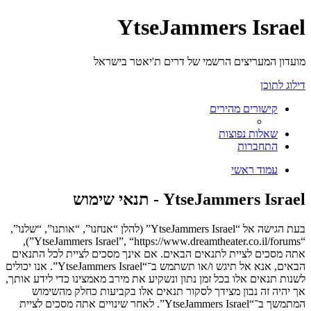
YtseJammers Israel
מועדון המעריצים הרשמי של דרים ת'יאטר בישראל
דילוג לתוכן
קישורים מהירים
שאלות נפוצות
התחברות
עמוד ראשי
YtseJammers Israel - תנאי שימוש
בעת הגישה אל “YtseJammers Israel” (להלן “אנחנו”, “אותנו”, “שלנו”,
“YtseJammers Israel”, “https://www.dreamtheater.co.il/forums”),
אתה מסכים לציית לתנאים הבאים. אם אינך מסכים לציית לכל התנאים
הבאים, אנא אל תיגש ו/או תשתמש ב־“YtseJammers Israel”. אנו יכולים
לשנות תנאים אלו בכל זמן נתון ונשקיע את מירב מאמצינו כדי לידע אותך,
אך יהיה זה נבון מצידך לסקור תנאים אלו בקביעות כחלק מהשימוש
המתמשך ב־“YtseJammers Israel”. לאחר שינויים אתה מסכים לציית