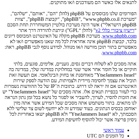
לתנאים אלו כאשר הם מעודכנים ו/או מתוקנים.
הפורומים שלנו מבוססים על phpBB (להלן “הם”, “אותם”, “שלהם”,
“מערכת phpBB”, “www.phpbb.co.il”, “קבוצת phpBB”, “צוות
phpBB הישראלי”) אשר הינה מערכת בולטיין המשוחררת תחת הסכם
“
רישיון ציבורי כללי v2
” (להלן “GPL”) וניתנת להורדה דרך אתר
www.phpbb.com
. מערכת phpBB מקלה על האינטרנט המבוסס דיונים
בלבד, קבוצת phpBB אינה אחראית לכל מה שאנו מאפשרים ו/או לא
מאפשרים בתור תוכן מורשה ו/או מנוהל. למידע נוסף לגבי phpBB, ראה:
.
www.phpbb.com
אתה מסכים לא לשלוח דברים גסים, גזעניים, אלימים, פוגעים, בלתי
חוקיים או כל חומר אחר אשר שנוי במחלוקת במדינה שלך, במדינה בה
“YtseJammers Israel” מאוחסנת או בחוק הבינלאומי. אם תעשה זאת
תוביל את עצמך לחסימה מיידית ולצמיתות, עם הודעה לספק שירות
האינטרנט אם זה יראה לנו דרוש. כתובות ה־IP של כל ההודעות נשמרות
כדי לעזור בכפיית תנאים אלו. אתה מסכים של “YtseJammers Israel” יש
את הזכות להסיר, לערוך, להעביר או לסגור כל נושא בכל זמן נתון הנראה
לנו מתאים. בתור משתמש אתה מסכים שכל המידע אשר אתה מזין
יאוחסן בבסיס הנתונים. בעוד שמידע זה לא ייחשף לשום צד שלישי ללא
הסכמתך, לא “YtseJammers Israel” ולא phpBB ישאו באחריות לכל
ניסיון פריצה אשר יכול להוסיף לחשיפת המידע.
עמוד ראשי
כל הזמנים הם
UTC