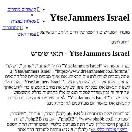
קישורים מהירים
YtseJammers Israel
שאלות נפוצות
התחברות
מועדון המעריצים הרשמי של דרים ת'יאטר בישראל
עמוד ראשי
דילוג לתוכן
YtseJammers Israel - תנאי שימוש
בעת הגישה אל “YtseJammers Israel” (להלן “אנחנו”, “אותנו”, “שלנו”,
“YtseJammers Israel”, “https://www.dreamtheater.co.il/forums”),
אתה מסכים לציית לתנאים הבאים. אם אינך מסכים לציית לכל התנאים
הבאים, אנא אל תיגש ו/או תשתמש ב־“YtseJammers Israel”. אנו יכולים
לשנות תנאים אלו בכל זמן נתון ונשקיע את מירב מאמצינו כדי לידע אותך,
אך יהיה זה נבון מצידך לסקור תנאים אלו בקביעות כחלק מהשימוש
המתמשך ב־“YtseJammers Israel”. לאחר שינויים אתה מסכים לציית
לתנאים אלו כאשר הם מעודכנים ו/או מתוקנים.
הפורומים שלנו מבוססים על phpBB (להלן “הם”, “אותם”, “שלהם”,
“מערכת phpBB”, “www.phpbb.co.il”, “קבוצת phpBB”, “צוות
phpBB הישראלי”) אשר הינה מערכת בולטיין המשוחררת תחת הסכם
“
רישיון ציבורי כללי v2
” (להלן “GPL”) וניתנת להורדה דרך אתר