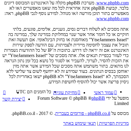
www.phpbb.com
. מערכת phpBB מקלה על האינטרנט המבוסס דיונים
בלבד, קבוצת phpBB אינה אחראית לכל מה שאנו מאפשרים ו/או לא
מאפשרים בתור תוכן מורשה ו/או מנוהל. למידע נוסף לגבי phpBB, ראה:
.
www.phpbb.com
אתה מסכים לא לשלוח דברים גסים, גזעניים, אלימים, פוגעים, בלתי
חוקיים או כל חומר אחר אשר שנוי במחלוקת במדינה שלך, במדינה בה
“YtseJammers Israel” מאוחסנת או בחוק הבינלאומי. אם תעשה זאת
תוביל את עצמך לחסימה מיידית ולצמיתות, עם הודעה לספק שירות
האינטרנט אם זה יראה לנו דרוש. כתובות ה־IP של כל ההודעות נשמרות
כדי לעזור בכפיית תנאים אלו. אתה מסכים של “YtseJammers Israel” יש
את הזכות להסיר, לערוך, להעביר או לסגור כל נושא בכל זמן נתון הנראה
לנו מתאים. בתור משתמש אתה מסכים שכל המידע אשר אתה מזין
יאוחסן בבסיס הנתונים. בעוד שמידע זה לא ייחשף לשום צד שלישי ללא
הסכמתך, לא “YtseJammers Israel” ולא phpBB ישאו באחריות לכל
ניסיון פריצה אשר יכול להוסיף לחשיפת המידע.
כל הזמנים הם
UTC
עמוד ראשי
מחיקת עוגיות
מופעל על ידי
phpBB
® Forum Software © phpBB
יצירת קשר
Limited
מבוסס על
phpBB.co.il - פורומים בעברית
. © 2017 - phpBB.co.il.
מדיניות הפרטיות
|
תנאי שימוש באתר