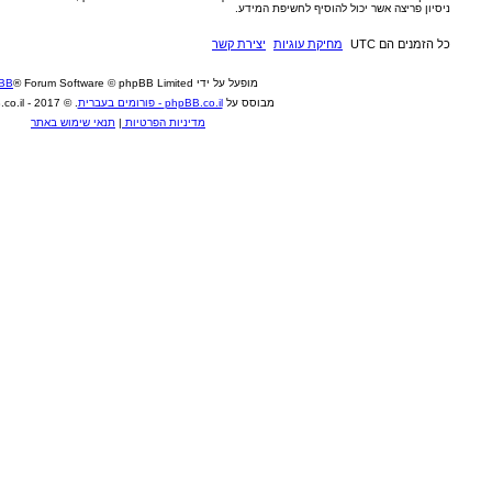
ע.
רת קשר
עמוד ראשי
פעל על ידי
® Forum Software © phpBB Limited
phpBB
ס על
phpBB.co.il - פורומים בעברית
. © 2017 - phpBB.co.il.
מדיניות הפרטיות
|
תנאי שימוש באתר