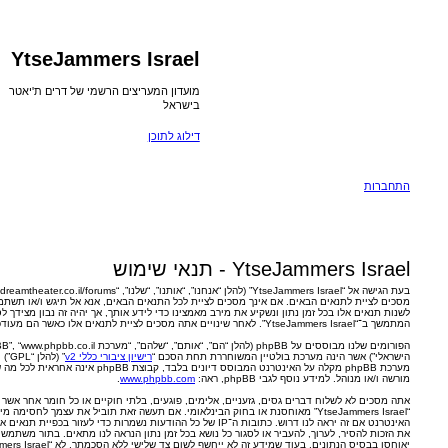
YtseJammers Israel
מועדון המעריצים הרשמי של דרים ת'יאטר
בישראל
דילוג לתוכן
שאלות נפוצות
קישורים מהירים
עמוד ראשי
בעת הגישה אל “YtseJammers Israel” (להלן “אנחנו”, “אותנו”, “שלנו”, “YtseJammers Israel”, “https://www.dreamtheater.co.il/forums”), אתה
מסכים לציית לתנאים הבאים. אם אינך מסכים לציית לכל התנאים הבאים, אנא אל תיגש ו/או תשתמש ב־“YtseJammers Israel”. אנו יכולים
ירב מאמצינו כדי לידע אותך, אך יהיה זה נבון מצידך לסקור תנאים אלו בקביעות כחלק מהשימוש
הפורומים שלנו מבוססים על phpBB (להלן “הם”, “אותם”, “שלהם”, “מערכת phpBB”, “www.phpbb.co.il”, “קבוצת phpBB”, “צוות phpBB
חררת תחת הסכם “
רישיון ציבורי כללי v2
” (להלן “GPL”) וניתנת להורדה דרך אתר
www.phpbb.com
.
מערכת phpBB מקלה על האינטרנט המבוסס דיונים בלבד, קבוצת phpBB אינה אחראית לכל מה שאנו מאפשרים ו/או לא מאפשרים בתור תוכן
.
www.phpbb.com
 אלימים, פוגעים, בלתי חוקיים או כל חומר אחר אשר שנוי במחלוקת במדינה שלך, במדינה בה
אוחסנת או בחוק הבינלאומי. אם תעשה זאת תוביל את עצמך לחסימה מיידית ולצמיתות, עם הודעה לספק שירות
האינטרנט אם זה יראה לנו דרוש. כתובות ה־IP של כל ההודעות נשמרות כדי לעזור בכפיית תנאים אלו. אתה מסכים של “YtseJammers Israel” יש
כל נושא בכל זמן נתון הנראה לנו מתאים. בתור משתמש אתה מסכים שכל המידע אשר אתה מזין
יאוחסן בבסיס הנתונים. בעוד שמידע זה לא ייחשף לשום צד שלישי ללא הסכמתך, לא “YtseJammers Israel” ולא phpBB ישאו באחריות לכל