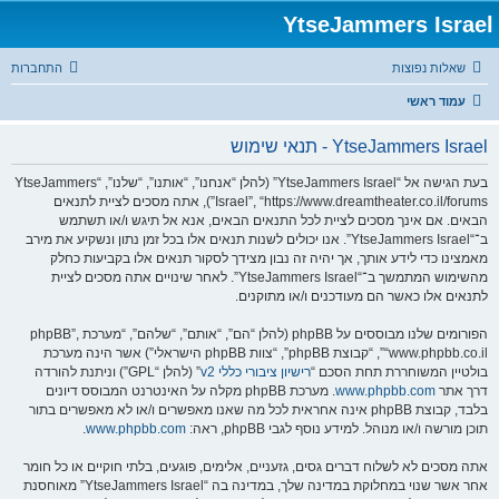
YtseJammers Israel
שאלות נפוצות
התחברות
עמוד ראשי
YtseJammers Israel - תנאי שימוש
בעת הגישה אל “YtseJammers Israel” (להלן “אנחנו”, “אותנו”, “שלנו”, “YtseJammers
Israel”, “https://www.dreamtheater.co.il/forums”), אתה מסכים לציית לתנאים
הבאים. אם אינך מסכים לציית לכל התנאים הבאים, אנא אל תיגש ו/או תשתמש
ב־“YtseJammers Israel”. אנו יכולים לשנות תנאים אלו בכל זמן נתון ונשקיע את מירב
מאמצינו כדי לידע אותך, אך יהיה זה נבון מצידך לסקור תנאים אלו בקביעות כחלק
מהשימוש המתמשך ב־“YtseJammers Israel”. לאחר שינויים אתה מסכים לציית
לתנאים אלו כאשר הם מעודכנים ו/או מתוקנים.
הפורומים שלנו מבוססים על phpBB (להלן “הם”, “אותם”, “שלהם”, “מערכת phpBB”,
“www.phpbb.co.il”, “קבוצת phpBB”, “צוות phpBB הישראלי”) אשר הינה מערכת
בולטיין המשוחררת תחת הסכם “
רישיון ציבורי כללי v2
” (להלן “GPL”) וניתנת להורדה
דרך אתר
www.phpbb.com
. מערכת phpBB מקלה על האינטרנט המבוסס דיונים
בלבד, קבוצת phpBB אינה אחראית לכל מה שאנו מאפשרים ו/או לא מאפשרים בתור
תוכן מורשה ו/או מנוהל. למידע נוסף לגבי phpBB, ראה:
www.phpbb.com
.
אתה מסכים לא לשלוח דברים גסים, גזעניים, אלימים, פוגעים, בלתי חוקיים או כל חומר
אחר אשר שנוי במחלוקת במדינה שלך, במדינה בה “YtseJammers Israel” מאוחסנת