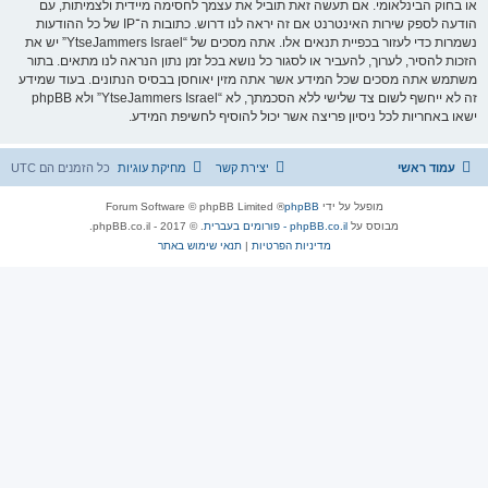
או בחוק הבינלאומי. אם תעשה זאת תוביל את עצמך לחסימה מיידית ולצמיתות, עם
הודעה לספק שירות האינטרנט אם זה יראה לנו דרוש. כתובות ה־IP של כל ההודעות
נשמרות כדי לעזור בכפיית תנאים אלו. אתה מסכים של “YtseJammers Israel” יש את
הזכות להסיר, לערוך, להעביר או לסגור כל נושא בכל זמן נתון הנראה לנו מתאים. בתור
משתמש אתה מסכים שכל המידע אשר אתה מזין יאוחסן בבסיס הנתונים. בעוד שמידע
זה לא ייחשף לשום צד שלישי ללא הסכמתך, לא “YtseJammers Israel” ולא phpBB
ישאו באחריות לכל ניסיון פריצה אשר יכול להוסיף לחשיפת המידע.
עמוד ראשי
יצירת קשר
מחיקת עוגיות
כל הזמנים הם
UTC
מופעל על ידי
phpBB
® Forum Software © phpBB Limited
מבוסס על
phpBB.co.il - פורומים בעברית
. © 2017 - phpBB.co.il.
מדיניות הפרטיות
|
תנאי שימוש באתר