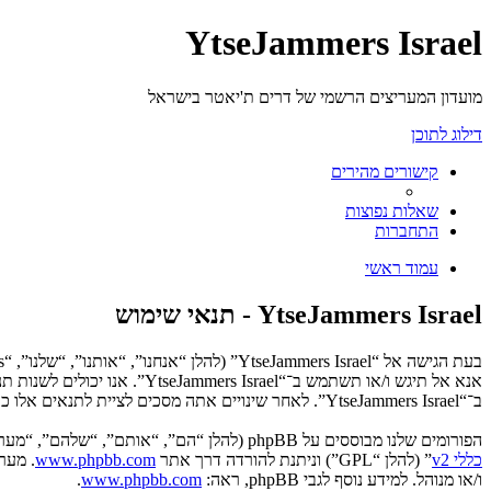
YtseJammers Israel
מועדון המעריצים הרשמי של דרים ת'יאטר בישראל
דילוג לתוכן
קישורים מהירים
שאלות נפוצות
התחברות
עמוד ראשי
YtseJammers Israel - תנאי שימוש
אנא אל תיגש ו/או תשתמש ב־“
ב־“YtseJammers Israel”. לאחר שינויים אתה מסכים לציית לתנאים אלו כאשר הם מעודכנים ו/או מתוקנים.
הפורומים שלנו מבוססים על phpBB (להלן “הם”, “אותם”, “שלהם”, “מערכת phpBB”, “www.phpbb.co.il”, “קבוצת phpBB”, “צוות phpBB הישראלי”) אשר הינה מערכת בולטיין המשוחררת תחת הסכם “
כללי v2
” (להלן “GPL”) וניתנת להורדה דרך אתר
www.phpbb.com
ו/או מנוהל. למידע נוסף לגבי phpBB, ראה:
www.phpbb.com
.