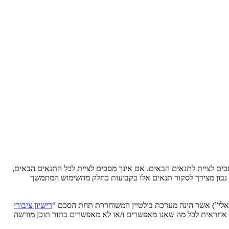
Ytse” (להלן “אנחנו”, “אותנו”, “שלנו”, “YtseJammers Israel”, “https://www.dreamtheater.co.il/forums”), אתה מסכים לציית לתנאים הבאים. אם אינך מסכים לציית לכל התנאים הבאים,
לידע אותך, אך יהיה זה נבון מצידך לסקור תנאים אלו בקביעות כחלק מהשימוש המתמשך
רישיון ציבורי
phpB מקלה על האינטרנט המבוסס דיונים בלבד, קבוצת phpBB אינה אחראית לכל מה שאנו מאפשרים ו/או לא מאפשרים בתור תוכן מורשה