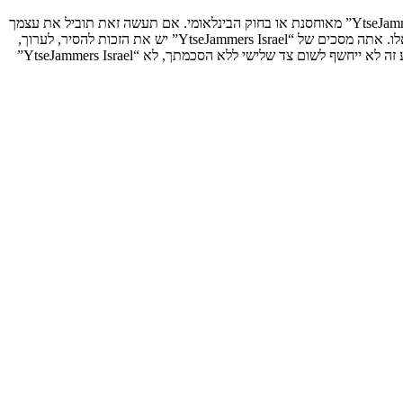
אתה מסכים לא לשלוח דברים גסים, גזעניים, אלימים, פוגעים, בלתי חוקיים או כל חומר אחר אשר שנוי במחלוקת במדינה שלך, במדינה בה “YtseJammers Israel” מאוחסנת או בחוק הבינלאומי. אם תעשה זאת תוביל את עצמך
לחסימה מיידית ולצמיתות, עם הודעה לספק שירות האינטרנט אם זה יראה לנו דרוש. כתובות ה־IP של כל ההודעות נשמרות כדי לעזור בכפיית תנאים אלו. אתה מסכים של “YtseJammers Israel” יש את הזכות להסיר, לערוך,
להעביר או לסגור כל נושא בכל זמן נתון הנראה לנו מתאים. בתור משתמש אתה מסכים שכל המידע אשר אתה מזין יאוחסן בבסיס הנתונים. בעוד שמידע זה לא ייחשף לשום צד שלישי ללא הסכמתך, לא “YtseJammers Israel”