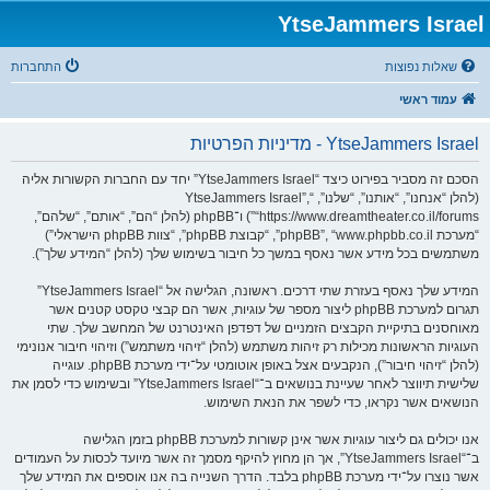
YtseJammers Israel
שאלות נפוצות
התחברות
עמוד ראשי
YtseJammers Israel - מדיניות הפרטיות
הסכם זה מסביר בפירוט כיצד “YtseJammers Israel” יחד עם החברות הקשורות אליה
(להלן “אנחנו”, “אותנו”, “שלנו”, “YtseJammers Israel”,
“https://www.dreamtheater.co.il/forums”) ו־phpBB (להלן “הם”, “אותם”, “שלהם”,
“מערכת phpBB”, “www.phpbb.co.il”, “קבוצת phpBB”, “צוות phpBB הישראלי”)
משתמשים בכל מידע אשר נאסף במשך כל חיבור בשימוש שלך (להלן “המידע שלך”).
המידע שלך נאסף בעזרת שתי דרכים. ראשונה, הגלישה אל “YtseJammers Israel”
תגרום למערכת phpBB ליצור מספר של עוגיות, אשר הם קבצי טקסט קטנים אשר
מאוחסנים בתיקיית הקבצים הזמניים של דפדפן האינטרנט של המחשב שלך. שתי
העוגיות הראשונות מכילות רק זיהות משתמש (להלן “זיהוי משתמש”) וזיהוי חיבור אנונימי
(להלן “זיהוי חיבור”), הנקבעים אצל באופן אוטומטי על־ידי מערכת phpBB. עוגייה
שלישית תיווצר לאחר שעיינת בנושאים ב־“YtseJammers Israel” ובשימוש כדי לסמן את
הנושאים אשר נקראו, כדי לשפר את הנאת השימוש.
אנו יכולים גם ליצור עוגיות אשר אינן קשורות למערכת phpBB בזמן הגלישה
ב־“YtseJammers Israel”, אך הן מחוץ להיקף מסמך זה אשר מיועד לכסות על העמודים
אשר נוצרו על־ידי מערכת phpBB בלבד. הדרך השנייה בה אנו אוספים את המידע שלך