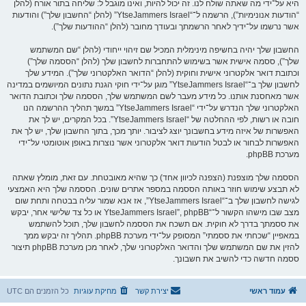
היא על־ידי מה שאתה שולח לנו. זה יכול להיות, ואינו מוגבל ל: שליחה בתור אורח (להלן
“הודעות אנונימיות”), הרשמה ל־“YtseJammers Israel” (להלן “החשבון שלך”) והודעות
אשר נרשמו על־ידיך לאחר הרשמתך ובעודך מחובר (להלן “ההודעות שלך”).
החשבון שלך יהיה בחשיפה מינימלית המכיל שם זיהוי ייחודי (להלן “שם המשתמש
שלך”), ססמה אישית אשר בשימוש להתחברות לחשבון שלך (להלן “הססמה שלך”)
וכתובת דואר אלקטרוני אישית וחוקית (להלן “הדואר האלקטרוני שלך”). המידע שלך
לחשבון שלך ב־“YtseJammers Israel” מוגן על־ידי חוקי הגנת נתונים המיושמים במדינה
אשר מאחסנת אותנו. כל מידע מעבר לשם המשתמש שלך, הססמה שלך וכתובת הדואר
האלקטרוני שלך הנדרש על־ידי “YtseJammers Israel” במשך תהליך ההרשמה הנו
חובה או רשות, לפי ההחלטה של “YtseJammers Israel”. בכל המקרים, יש לך את
האפשרות של איזה מידע בחשבונך יוצג לציבור. יותך מכך, בתוך החשבון שלך, יש לך את
האפשרות לבחור או לבטל הודעות דואר אלקטרוני אשר נוצרות באופן אוטומטי על־ידי
מערכת phpBB.
הססמה שלך מוצפנת (הצפנה לכיוון אחד) כך שהיא מאובטחת. עם זאת, מומלץ שאתה
לא תבצע שימוש חוזר באותה הססמה במספר אתרים שונים. הססמה שלך היא האמצעי
לגישה לחשבון שלך ב־“YtseJammers Israel”, אז אנא שמור עליה בבטחה ותחת שום
מצב שבו מישהו הקשור ל־“YtseJammers Israel”, phpBB או כל צד שלישי אחר, יבקש
את ססמתך בדרך לא חוקית. אם תשכח את הססמה לחשבון שלך, תוכל להשתמש
במאפיין “שכחתי את ססמתי” המסופק על־ידי מערכת phpBB. תהליך זה יבקש ממך
להזין את שם המשתמש שלך והדואר האלקטרוני שלך, לאחר מכן מערכת phpBB תיצור
ססמה חדשה כדי להשיב את חשבונך.
עמוד ראשי
יצירת קשר
מחיקת עוגיות
כל הזמנים הם
UTC