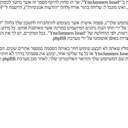
המשתמש שלך”), ססמה אישית אשר בשימוש להתחברות לחשבון שלך (להלן “ה
ני שלך”). המידע שלך לחשבון שלך ב־“YtseJammers Israel” מוגן על־ידי חוקי הגנת נתונים המיושמים ב
הנדרש על־ידי “YtseJammers Israel” במשך תהליך ההרשמה הנו ח
באופן אוטומטי על־ידי מערכת phpBB.
אנא שמור עליה בבטחה ותחת שום מצב שבו מישהו הקשור ל־“YtseJammers Israel”, phpBB א