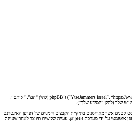
הסכם זה מסביר בפירוט כיצד “YtseJammers Israel” יחד עם החברות הקשורות אליה (להלן “אנחנו”, “אותנו”, “שלנו”, “YtseJammers Israel”, “https://www.dreamtheater.co.il/forums”) ו־phpBB (להלן “הם”, “אותם”,
 תגרום למערכת phpBB ליצור מספר של עוגיות, אשר הם קבצי טקסט קטנים אשר מאוחסנים בתיקיית הקבצים הזמניים של דפדפן האינטרנט
של המחשב שלך. שתי העוגיות הראשונות מכילות רק זיהות משתמש (להלן “זיהוי משתמש”) וזיהוי חיבור אנונימי (להלן “זיהוי חיבור”), הנקבעים אצל באופן אוטומטי על־ידי מערכת phpBB. עוגייה שלישית תיווצר לאחר שעיינת