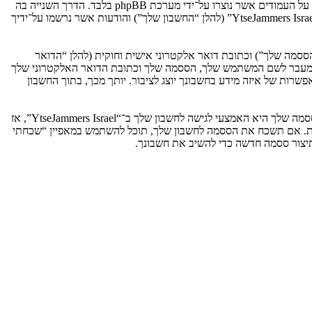
אנו יכולים גם ליצור עוגיות אשר אינן קשורות למערכת phpBB בזמן הגלישה ב־“YtseJammers Israel”, אך הן מחוץ להיקף מסמך זה אשר מיועד לכסות על העמודים אשר נוצרו על־ידי מערכת phpBB בלבד. הדרך השנייה בה
אנו אוספים את המידע שלך היא על־ידי מה שאתה שולח לנו. זה יכול להיות, ואינו מוגבל ל: שליחה בתור אורח (להלן “הודעות אנונימיות”), הרשמה ל־“YtseJammers Israel” (להלן “החשבון שלך”) והודעות אשר נרשמו על־ידיך
ססמה שלך”) וכתובת דואר אלקטרוני אישית וחוקית (להלן “הדואר
מדינה אשר מאחסנת אותנו. כל מידע מעבר לשם המשתמש שלך, הססמה שלך וכתובת הדואר האלקטרוני שלך
ובה או רשות, לפי ההחלטה של “YtseJammers Israel”. בכל המקרים, יש לך את האפשרות של איזה מידע בחשבונך יוצג לציבור. יותך מכך, בתוך החשבון
הססמה שלך מוצפנת (הצפנה לכיוון אחד) כך שהיא מאובטחת. עם זאת, מומלץ שאתה לא תבצע שימוש חוזר באותה הססמה במספר אתרים שונים. הססמה שלך היא האמצעי לגישה לחשבון שלך ב־“YtseJammers Israel”, אז
ו כל צד שלישי אחר, יבקש את ססמתך בדרך לא חוקית. אם תשכח את הססמה לחשבון שלך, תוכל להשתמש במאפיין “שכחתי