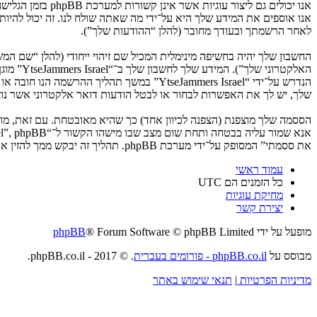
לאחר הרשמתך ובעודך מחובר (להלן “ההודעות שלך”).
החשבון שלך יהיה בחשיפה מינימלית המכיל שם זיהוי ייחודי (להלן “שם 
האלקטרו
שלך, יש לך את האפשרות לבחור או לבטל הודעות דואר אלקטרוני אשר נוצרות 
את ססמתי” המסופק על־ידי מערכת phpBB. תהליך זה יבקש ממך להזין את שם המשתמש שלך והדואר האלקטרוני שלך, לאחר מכן מערכת phpBB תיצור ססמה חדשה כדי להשיב את חשבונך.
עמוד ראשי
כל הזמנים הם
UTC
מחיקת עוגיות
יצירת קשר
מופעל על ידי
® Forum Software © phpBB Limited
phpBB
מבוסס על
phpBB.co.il - פורומים בעברית
. © 2017 - phpBB.co.il.
מדיניות הפרטיות
|
תנאי שימוש באתר