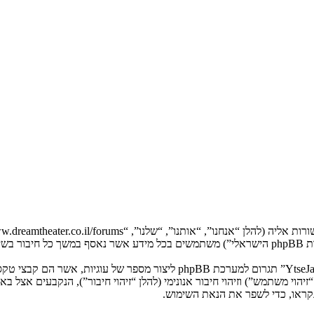
המידע שלך נאסף בעזרת שתי דרכים. ראשונה, הגלישה אל “YtseJammers Israel”