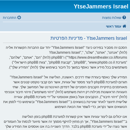
YtseJammers Israel
שאלות נפוצות
התחברות
עמוד ראשי
YtseJammers Israel - מדיניות הפרטיות
הסכם זה מסביר בפירוט כיצד “YtseJammers Israel” יחד עם החברות הקשורות אליה
(להלן “אנחנו”, “אותנו”, “שלנו”, “YtseJammers Israel”,
“https://www.dreamtheater.co.il/forums”) ו־phpBB (להלן “הם”, “אותם”, “שלהם”,
“מערכת phpBB”, “www.phpbb.co.il”, “קבוצת phpBB”, “צוות phpBB הישראלי”)
משתמשים בכל מידע אשר נאסף במשך כל חיבור בשימוש שלך (להלן “המידע שלך”).
המידע שלך נאסף בעזרת שתי דרכים. ראשונה, הגלישה אל “YtseJammers Israel”
תגרום למערכת phpBB ליצור מספר של עוגיות, אשר הם קבצי טקסט קטנים אשר
מאוחסנים בתיקיית הקבצים הזמניים של דפדפן האינטרנט של המחשב שלך. שתי
העוגיות הראשונות מכילות רק זיהות משתמש (להלן “זיהוי משתמש”) וזיהוי חיבור אנונימי
(להלן “זיהוי חיבור”), הנקבעים אצל באופן אוטומטי על־ידי מערכת phpBB. עוגייה
שלישית תיווצר לאחר שעיינת בנושאים ב־“YtseJammers Israel” ובשימוש כדי לסמן את
הנושאים אשר נקראו, כדי לשפר את הנאת השימוש.
אנו יכולים גם ליצור עוגיות אשר אינן קשורות למערכת phpBB בזמן הגלישה
ב־“YtseJammers Israel”, אך הן מחוץ להיקף מסמך זה אשר מיועד לכסות על העמודים
אשר נוצרו על־ידי מערכת phpBB בלבד. הדרך השנייה בה אנו אוספים את המידע שלך