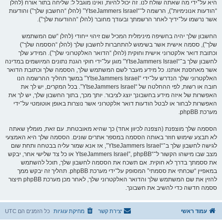
היא על־ידי מה שאתה שולח לנו. זה יכול להיות, ואינו מוגבל ל: שליחה בתור אורח (להלן
“הודעות אנונימיות”), הרשמה ל־“YtseJammers Israel” (להלן “החשבון שלך”) והודעות
אשר נרשמו על־ידיך לאחר הרשמתך ובעודך מחובר (להלן “ההודעות שלך”).
החשבון שלך יהיה בחשיפה מינימלית המכיל שם זיהוי ייחודי (להלן “שם המשתמש
שלך”), ססמה אישית אשר בשימוש להתחברות לחשבון שלך (להלן “הססמה שלך”)
וכתובת דואר אלקטרוני אישית וחוקית (להלן “הדואר האלקטרוני שלך”). המידע שלך
לחשבון שלך ב־“YtseJammers Israel” מוגן על־ידי חוקי הגנת נתונים המיושמים במדינה
אשר מאחסנת אותנו. כל מידע מעבר לשם המשתמש שלך, הססמה שלך וכתובת הדואר
האלקטרוני שלך הנדרש על־ידי “YtseJammers Israel” במשך תהליך ההרשמה הנו
חובה או רשות, לפי ההחלטה של “YtseJammers Israel”. בכל המקרים, יש לך את
האפשרות של איזה מידע בחשבונך יוצג לציבור. יותך מכך, בתוך החשבון שלך, יש לך את
האפשרות לבחור או לבטל הודעות דואר אלקטרוני אשר נוצרות באופן אוטומטי על־ידי
מערכת phpBB.
הססמה שלך מוצפנת (הצפנה לכיוון אחד) כך שהיא מאובטחת. עם זאת, מומלץ שאתה
לא תבצע שימוש חוזר באותה הססמה במספר אתרים שונים. הססמה שלך היא האמצעי
לגישה לחשבון שלך ב־“YtseJammers Israel”, אז אנא שמור עליה בבטחה ותחת שום
מצב שבו מישהו הקשור ל־“YtseJammers Israel”, phpBB או כל צד שלישי אחר, יבקש
את ססמתך בדרך לא חוקית. אם תשכח את הססמה לחשבון שלך, תוכל להשתמש
במאפיין “שכחתי את ססמתי” המסופק על־ידי מערכת phpBB. תהליך זה יבקש ממך
להזין את שם המשתמש שלך והדואר האלקטרוני שלך, לאחר מכן מערכת phpBB תיצור
ססמה חדשה כדי להשיב את חשבונך.
עמוד ראשי
יצירת קשר
מחיקת עוגיות
כל הזמנים הם
UTC