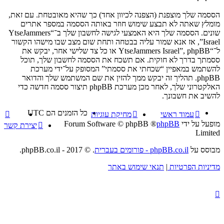
הססמה שלך מוצפנת (הצפנה לכיוון אחד) כך שהיא מאובטחת. עם זאת,
מומלץ שאתה לא תבצע שימוש חוזר באותה הססמה במספר אתרים
שונים. הססמה שלך היא האמצעי לגישה לחשבון שלך ב־“YtseJammers
Israel”, אז אנא שמור עליה בבטחה ותחת שום מצב שבו מישהו הקשור
ל־“YtseJammers Israel”, phpBB או כל צד שלישי אחר, יבקש את
ססמתך בדרך לא חוקית. אם תשכח את הססמה לחשבון שלך, תוכל
להשתמש במאפיין “שכחתי את ססמתי” המסופק על־ידי מערכת
phpBB. תהליך זה יבקש ממך להזין את שם המשתמש שלך והדואר
האלקטרוני שלך, לאחר מכן מערכת phpBB תיצור ססמה חדשה כדי
להשיב את חשבונך.
כל הזמנים הם
UTC
עמוד ראשי
מחיקת עוגיות
מופעל על ידי
phpBB
® Forum Software © phpBB
יצירת קשר
Limited
מבוסס על
phpBB.co.il - פורומים בעברית
. © 2017 - phpBB.co.il.
מדיניות הפרטיות
|
תנאי שימוש באתר