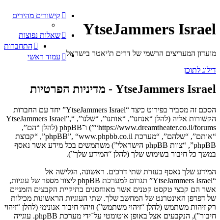
קישורים מהירים
YtseJammers Israel
שאלות נפוצות
התחברות
מועדון המעריצים הרשמי של דרים ת'יאטר בישראל
עמוד ראשי
דילוג לתוכן
YtseJammers Israel - מדיניות הפרטיות
הסכם זה מסביר בפירוט כיצד “YtseJammers Israel” יחד עם החברות
הקשורות אליה (להלן “אנחנו”, “אותנו”, “שלנו”, “YtseJammers Israel”,
“https://www.dreamtheater.co.il/forums”) ו־phpBB (להלן “הם”,
“אותם”, “שלהם”, “מערכת phpBB”, “www.phpbb.co.il”, “קבוצת
phpBB”, “צוות phpBB הישראלי”) משתמשים בכל מידע אשר נאסף
במשך כל חיבור בשימוש שלך (להלן “המידע שלך”).
המידע שלך נאסף בעזרת שתי דרכים. ראשונה, הגלישה אל
“YtseJammers Israel” תגרום למערכת phpBB ליצור מספר של עוגיות,
אשר הם קבצי טקסט קטנים אשר מאוחסנים בתיקיית הקבצים הזמניים
של דפדפן האינטרנט של המחשב שלך. שתי העוגיות הראשונות מכילות
רק זיהות משתמש (להלן “זיהוי משתמש”) וזיהוי חיבור אנונימי (להלן “זיהוי
חיבור”), הנקבעים אצל באופן אוטומטי על־ידי מערכת phpBB. עוגייה