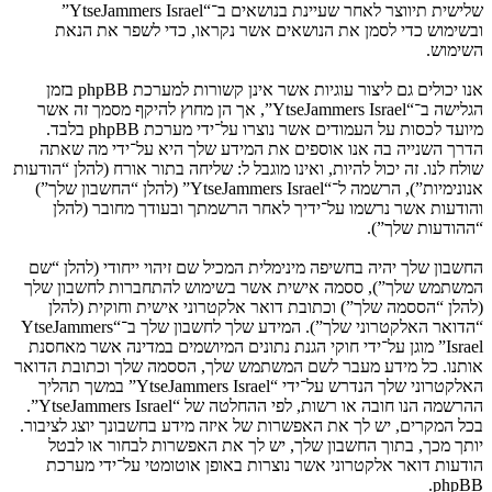
שלישית תיווצר לאחר שעיינת בנושאים ב־“YtseJammers Israel”
ובשימוש כדי לסמן את הנושאים אשר נקראו, כדי לשפר את הנאת
השימוש.
אנו יכולים גם ליצור עוגיות אשר אינן קשורות למערכת phpBB בזמן
הגלישה ב־“YtseJammers Israel”, אך הן מחוץ להיקף מסמך זה אשר
מיועד לכסות על העמודים אשר נוצרו על־ידי מערכת phpBB בלבד.
הדרך השנייה בה אנו אוספים את המידע שלך היא על־ידי מה שאתה
שולח לנו. זה יכול להיות, ואינו מוגבל ל: שליחה בתור אורח (להלן “הודעות
אנונימיות”), הרשמה ל־“YtseJammers Israel” (להלן “החשבון שלך”)
והודעות אשר נרשמו על־ידיך לאחר הרשמתך ובעודך מחובר (להלן
“ההודעות שלך”).
החשבון שלך יהיה בחשיפה מינימלית המכיל שם זיהוי ייחודי (להלן “שם
המשתמש שלך”), ססמה אישית אשר בשימוש להתחברות לחשבון שלך
(להלן “הססמה שלך”) וכתובת דואר אלקטרוני אישית וחוקית (להלן
“הדואר האלקטרוני שלך”). המידע שלך לחשבון שלך ב־“YtseJammers
Israel” מוגן על־ידי חוקי הגנת נתונים המיושמים במדינה אשר מאחסנת
אותנו. כל מידע מעבר לשם המשתמש שלך, הססמה שלך וכתובת הדואר
האלקטרוני שלך הנדרש על־ידי “YtseJammers Israel” במשך תהליך
ההרשמה הנו חובה או רשות, לפי ההחלטה של “YtseJammers Israel”.
בכל המקרים, יש לך את האפשרות של איזה מידע בחשבונך יוצג לציבור.
יותך מכך, בתוך החשבון שלך, יש לך את האפשרות לבחור או לבטל
הודעות דואר אלקטרוני אשר נוצרות באופן אוטומטי על־ידי מערכת
phpBB.