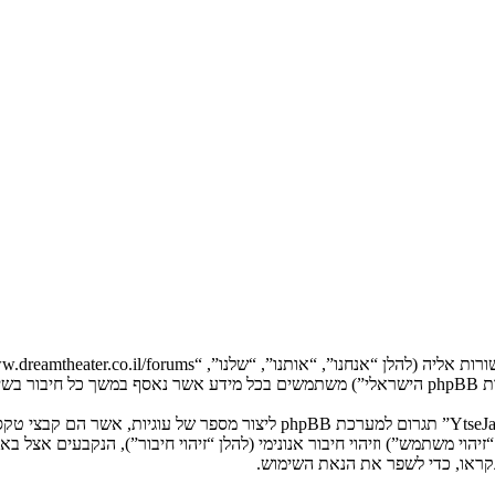
המידע שלך נאסף בעזרת שתי דרכים. ראשונה, הגלישה אל “YtseJammers Israel”