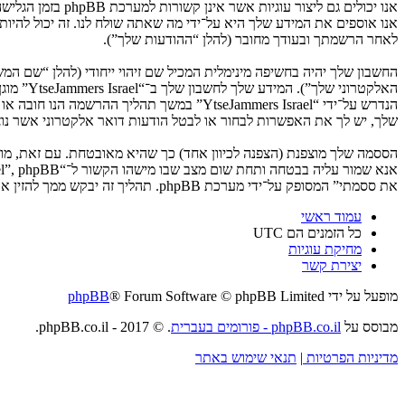
לאחר הרשמתך ובעודך מחובר (להלן “ההודעות שלך”).
החשבון שלך יהיה בחשיפה מינימלית המכיל שם זיהוי ייחודי (להלן “שם 
האלקטרו
שלך, יש לך את האפשרות לבחור או לבטל הודעות דואר אלקטרוני אשר נוצרות 
את ססמתי” המסופק על־ידי מערכת phpBB. תהליך זה יבקש ממך להזין את שם המשתמש שלך והדואר האלקטרוני שלך, לאחר מכן מערכת phpBB תיצור ססמה חדשה כדי להשיב את חשבונך.
עמוד ראשי
כל הזמנים הם
UTC
מחיקת עוגיות
יצירת קשר
מופעל על ידי
® Forum Software © phpBB Limited
phpBB
מבוסס על
phpBB.co.il - פורומים בעברית
. © 2017 - phpBB.co.il.
מדיניות הפרטיות
|
תנאי שימוש באתר