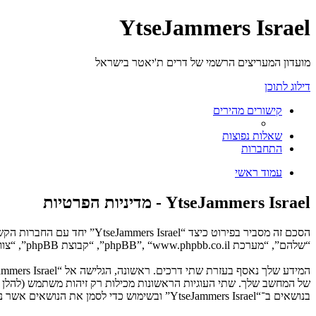
YtseJammers Israel
מועדון המעריצים הרשמי של דרים ת'יאטר בישראל
דילוג לתוכן
קישורים מהירים
שאלות נפוצות
התחברות
עמוד ראשי
YtseJammers Israel - מדיניות הפרטיות
“שלהם”, “מערכת phpBB”, “www.phpbb.co.il”, “קבוצת phpBB”, “צוות phpBB הישראלי”) משתמשים בכל מידע אשר נאסף במשך כל חיבור בשימוש שלך (להלן “המידע שלך”).
בנושאים ב־“YtseJammers Israel” ובשימוש כדי לסמן את הנושאים אשר נקראו, כדי לשפר את הנאת השימוש.