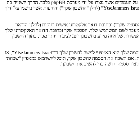
אנו יכולים גם ליצור עוגיות אשר אינן קשורות למערכת phpBB בזמן הגלישה ב־“YtseJammers Israel”, אך הן מחוץ להיקף מסמך זה אשר מיועד לכסות על העמודים אשר נוצרו על־ידי מערכת phpBB בלבד. הדרך השנייה בה
אנו אוספים את המידע שלך היא על־ידי מה שאתה שולח לנו. זה יכול להיות, ואינו מוגבל ל: שליחה בתור אורח (להלן “הודעות אנונימיות”), הרשמה ל־“YtseJammers Israel” (להלן “החשבון שלך”) והודעות אשר נרשמו על־ידיך
ססמה שלך”) וכתובת דואר אלקטרוני אישית וחוקית (להלן “הדואר
מדינה אשר מאחסנת אותנו. כל מידע מעבר לשם המשתמש שלך, הססמה שלך וכתובת הדואר האלקטרוני שלך
ובה או רשות, לפי ההחלטה של “YtseJammers Israel”. בכל המקרים, יש לך את האפשרות של איזה מידע בחשבונך יוצג לציבור. יותך מכך, בתוך החשבון
הססמה שלך מוצפנת (הצפנה לכיוון אחד) כך שהיא מאובטחת. עם זאת, מומלץ שאתה לא תבצע שימוש חוזר באותה הססמה במספר אתרים שונים. הססמה שלך היא האמצעי לגישה לחשבון שלך ב־“YtseJammers Israel”, אז
ו כל צד שלישי אחר, יבקש את ססמתך בדרך לא חוקית. אם תשכח את הססמה לחשבון שלך, תוכל להשתמש במאפיין “שכחתי