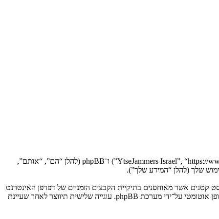
הסכם זה מסביר בפירוט כיצד “YtseJammers Israel” יחד עם החברות הקשורות אליה (להלן “אנחנו”, “אותנו”, “שלנו”, “YtseJammers Israel”, “https://www.dreamtheater.co.il/forums”) ו־phpBB (להלן “הם”, “אותם”,
 תגרום למערכת phpBB ליצור מספר של עוגיות, אשר הם קבצי טקסט קטנים אשר מאוחסנים בתיקיית הקבצים הזמניים של דפדפן האינטרנט
של המחשב שלך. שתי העוגיות הראשונות מכילות רק זיהות משתמש (להלן “זיהוי משתמש”) וזיהוי חיבור אנונימי (להלן “זיהוי חיבור”), הנקבעים אצל באופן אוטומטי על־ידי מערכת phpBB. עוגייה שלישית תיווצר לאחר שעיינת