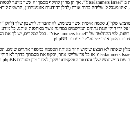
המשתמש שלך”), ססמה אישית אשר בשימוש להתחברות לחשבון שלך (להלן “ה
ני שלך”). המידע שלך לחשבון שלך ב־“YtseJammers Israel” מוגן על־ידי חוקי הגנת נתונים המיושמים ב
הנדרש על־ידי “YtseJammers Israel” במשך תהליך ההרשמה הנו ח
באופן אוטומטי על־ידי מערכת phpBB.
אנא שמור עליה בבטחה ותחת שום מצב שבו מישהו הקשור ל־“YtseJammers Israel”, phpBB א