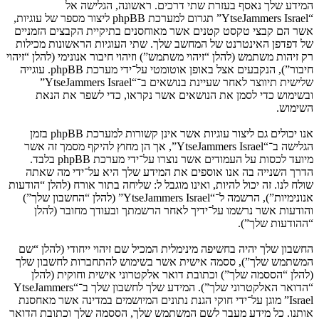
המידע שלך נאסף בעזרת שתי דרכים. ראשונה, הגלישה אל
“YtseJammers Israel” תגרום למערכת phpBB ליצור מספר של עוגיות,
אשר הם קבצי טקסט קטנים אשר מאוחסנים בתיקיית הקבצים הזמניים
של דפדפן האינטרנט של המחשב שלך. שתי העוגיות הראשונות מכילות
רק זיהות משתמש (להלן “זיהוי משתמש”) וזיהוי חיבור אנונימי (להלן “זיהוי
חיבור”), הנקבעים אצל באופן אוטומטי על־ידי מערכת phpBB. עוגייה
שלישית תיווצר לאחר שעיינת בנושאים ב־“YtseJammers Israel”
ובשימוש כדי לסמן את הנושאים אשר נקראו, כדי לשפר את הנאת
השימוש.
אנו יכולים גם ליצור עוגיות אשר אינן קשורות למערכת phpBB בזמן
הגלישה ב־“YtseJammers Israel”, אך הן מחוץ להיקף מסמך זה אשר
מיועד לכסות על העמודים אשר נוצרו על־ידי מערכת phpBB בלבד.
הדרך השנייה בה אנו אוספים את המידע שלך היא על־ידי מה שאתה
שולח לנו. זה יכול להיות, ואינו מוגבל ל: שליחה בתור אורח (להלן “הודעות
אנונימיות”), הרשמה ל־“YtseJammers Israel” (להלן “החשבון שלך”)
והודעות אשר נרשמו על־ידיך לאחר הרשמתך ובעודך מחובר (להלן
“ההודעות שלך”).
החשבון שלך יהיה בחשיפה מינימלית המכיל שם זיהוי ייחודי (להלן “שם
המשתמש שלך”), ססמה אישית אשר בשימוש להתחברות לחשבון שלך
(להלן “הססמה שלך”) וכתובת דואר אלקטרוני אישית וחוקית (להלן
“הדואר האלקטרוני שלך”). המידע שלך לחשבון שלך ב־“YtseJammers
Israel” מוגן על־ידי חוקי הגנת נתונים המיושמים במדינה אשר מאחסנת
אותנו. כל מידע מעבר לשם המשתמש שלך, הססמה שלך וכתובת הדואר