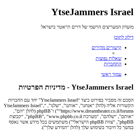
YtseJammers Israel
מועדון המעריצים הרשמי של דרים ת'יאטר בישראל
דילוג לתוכן
קישורים מהירים
שאלות נפוצות
התחברות
עמוד ראשי
YtseJammers Israel - מדיניות הפרטיות
הסכם זה מסביר בפירוט כיצד “YtseJammers Israel” יחד עם החברות
הקשורות אליה (להלן “אנחנו”, “אותנו”, “שלנו”, “YtseJammers Israel”,
“https://www.dreamtheater.co.il/forums”) ו־phpBB (להלן “הם”,
“אותם”, “שלהם”, “מערכת phpBB”, “www.phpbb.co.il”, “קבוצת
phpBB”, “צוות phpBB הישראלי”) משתמשים בכל מידע אשר נאסף
במשך כל חיבור בשימוש שלך (להלן “המידע שלך”).