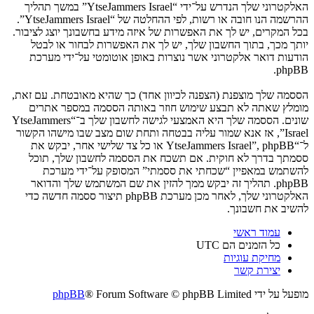
האלקטרוני שלך הנדרש על־ידי “YtseJammers Israel” במשך תהליך
ההרשמה הנו חובה או רשות, לפי ההחלטה של “YtseJammers Israel”.
בכל המקרים, יש לך את האפשרות של איזה מידע בחשבונך יוצג לציבור.
יותך מכך, בתוך החשבון שלך, יש לך את האפשרות לבחור או לבטל
הודעות דואר אלקטרוני אשר נוצרות באופן אוטומטי על־ידי מערכת
phpBB.
הססמה שלך מוצפנת (הצפנה לכיוון אחד) כך שהיא מאובטחת. עם זאת,
מומלץ שאתה לא תבצע שימוש חוזר באותה הססמה במספר אתרים
שונים. הססמה שלך היא האמצעי לגישה לחשבון שלך ב־“YtseJammers
Israel”, אז אנא שמור עליה בבטחה ותחת שום מצב שבו מישהו הקשור
ל־“YtseJammers Israel”, phpBB או כל צד שלישי אחר, יבקש את
ססמתך בדרך לא חוקית. אם תשכח את הססמה לחשבון שלך, תוכל
להשתמש במאפיין “שכחתי את ססמתי” המסופק על־ידי מערכת
phpBB. תהליך זה יבקש ממך להזין את שם המשתמש שלך והדואר
האלקטרוני שלך, לאחר מכן מערכת phpBB תיצור ססמה חדשה כדי
להשיב את חשבונך.
עמוד ראשי
כל הזמנים הם
UTC
מחיקת עוגיות
יצירת קשר
מופעל על ידי
® Forum Software © phpBB Limited
phpBB