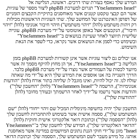
המידע שלך נאסף בעזרת שתי דרכים. ראשונה, הגלישה אל
“YtseJammers Israel” תגרום למערכת phpBB ליצור מספר של עוגיות,
אשר הם קבצי טקסט קטנים אשר מאוחסנים בתיקיית הקבצים הזמניים
של דפדפן האינטרנט של המחשב שלך. שתי העוגיות הראשונות מכילות
רק זיהות משתמש (להלן “זיהוי משתמש”) וזיהוי חיבור אנונימי (להלן “זיהוי
חיבור”), הנקבעים אצל באופן אוטומטי על־ידי מערכת phpBB. עוגייה
שלישית תיווצר לאחר שעיינת בנושאים ב־“YtseJammers Israel”
ובשימוש כדי לסמן את הנושאים אשר נקראו, כדי לשפר את הנאת
השימוש.
אנו יכולים גם ליצור עוגיות אשר אינן קשורות למערכת phpBB בזמן
הגלישה ב־“YtseJammers Israel”, אך הן מחוץ להיקף מסמך זה אשר
מיועד לכסות על העמודים אשר נוצרו על־ידי מערכת phpBB בלבד.
הדרך השנייה בה אנו אוספים את המידע שלך היא על־ידי מה שאתה
שולח לנו. זה יכול להיות, ואינו מוגבל ל: שליחה בתור אורח (להלן “הודעות
אנונימיות”), הרשמה ל־“YtseJammers Israel” (להלן “החשבון שלך”)
והודעות אשר נרשמו על־ידיך לאחר הרשמתך ובעודך מחובר (להלן
“ההודעות שלך”).
החשבון שלך יהיה בחשיפה מינימלית המכיל שם זיהוי ייחודי (להלן “שם
המשתמש שלך”), ססמה אישית אשר בשימוש להתחברות לחשבון שלך
(להלן “הססמה שלך”) וכתובת דואר אלקטרוני אישית וחוקית (להלן
“הדואר האלקטרוני שלך”). המידע שלך לחשבון שלך ב־“YtseJammers
Israel” מוגן על־ידי חוקי הגנת נתונים המיושמים במדינה אשר מאחסנת
אותנו. כל מידע מעבר לשם המשתמש שלך, הססמה שלך וכתובת הדואר