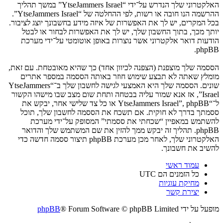
האלקטרוני שלך הנדרש על־ידי “YtseJammers Israel” במשך תהליך
ההרשמה הנו חובה או רשות, לפי ההחלטה של “YtseJammers Israel”.
בכל המקרים, יש לך את האפשרות של איזה מידע בחשבונך יוצג לציבור.
יותך מכך, בתוך החשבון שלך, יש לך את האפשרות לבחור או לבטל
הודעות דואר אלקטרוני אשר נוצרות באופן אוטומטי על־ידי מערכת
phpBB.
הססמה שלך מוצפנת (הצפנה לכיוון אחד) כך שהיא מאובטחת. עם זאת,
מומלץ שאתה לא תבצע שימוש חוזר באותה הססמה במספר אתרים
שונים. הססמה שלך היא האמצעי לגישה לחשבון שלך ב־“YtseJammers
Israel”, אז אנא שמור עליה בבטחה ותחת שום מצב שבו מישהו הקשור
ל־“YtseJammers Israel”, phpBB או כל צד שלישי אחר, יבקש את
ססמתך בדרך לא חוקית. אם תשכח את הססמה לחשבון שלך, תוכל
להשתמש במאפיין “שכחתי את ססמתי” המסופק על־ידי מערכת
phpBB. תהליך זה יבקש ממך להזין את שם המשתמש שלך והדואר
האלקטרוני שלך, לאחר מכן מערכת phpBB תיצור ססמה חדשה כדי
להשיב את חשבונך.
עמוד ראשי
כל הזמנים הם
UTC
מחיקת עוגיות
יצירת קשר
מופעל על ידי
® Forum Software © phpBB Limited
phpBB