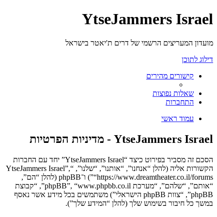
YtseJammers Israel
מועדון המעריצים הרשמי של דרים ת'יאטר בישראל
דילוג לתוכן
קישורים מהירים
שאלות נפוצות
התחברות
עמוד ראשי
YtseJammers Israel - מדיניות הפרטיות
הסכם זה מסביר בפירוט כיצד “YtseJammers Israel” יחד עם החברות
הקשורות אליה (להלן “אנחנו”, “אותנו”, “שלנו”, “YtseJammers Israel”,
“https://www.dreamtheater.co.il/forums”) ו־phpBB (להלן “הם”,
“אותם”, “שלהם”, “מערכת phpBB”, “www.phpbb.co.il”, “קבוצת
phpBB”, “צוות phpBB הישראלי”) משתמשים בכל מידע אשר נאסף
במשך כל חיבור בשימוש שלך (להלן “המידע שלך”).