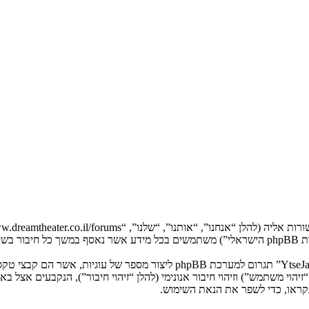
המידע שלך נאסף בעזרת שתי דרכים. ראשונה, הגלישה אל “YtseJammers Israel”