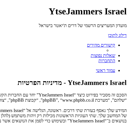
YtseJammers Israel
מועדון המעריצים הרשמי של דרים ת'יאטר בישראל
דילוג לתוכן
קישורים מהירים
שאלות נפוצות
התחברות
עמוד ראשי
YtseJammers Israel - מדיניות הפרטיות
“שלהם”, “מערכת phpBB”, “www.phpbb.co.il”, “קבוצת phpBB”, “צוות phpBB הישראלי”) משתמשים בכל מידע אשר נאסף במשך כל חיבור בשימוש שלך (להלן “המידע שלך”).
בנושאים ב־“YtseJammers Israel” ובשימוש כדי לסמן את הנושאים אשר נקראו, כדי לשפר את הנאת השימוש.