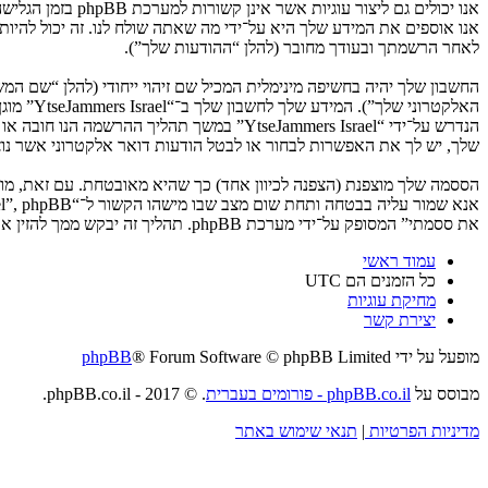
לאחר הרשמתך ובעודך מחובר (להלן “ההודעות שלך”).
החשבון שלך יהיה בחשיפה מינימלית המכיל שם זיהוי ייחודי (להלן “שם 
האלקטרו
שלך, יש לך את האפשרות לבחור או לבטל הודעות דואר אלקטרוני אשר נוצרות 
את ססמתי” המסופק על־ידי מערכת phpBB. תהליך זה יבקש ממך להזין את שם המשתמש שלך והדואר האלקטרוני שלך, לאחר מכן מערכת phpBB תיצור ססמה חדשה כדי להשיב את חשבונך.
עמוד ראשי
כל הזמנים הם
UTC
מחיקת עוגיות
יצירת קשר
מופעל על ידי
® Forum Software © phpBB Limited
phpBB
מבוסס על
phpBB.co.il - פורומים בעברית
. © 2017 - phpBB.co.il.
מדיניות הפרטיות
|
תנאי שימוש באתר