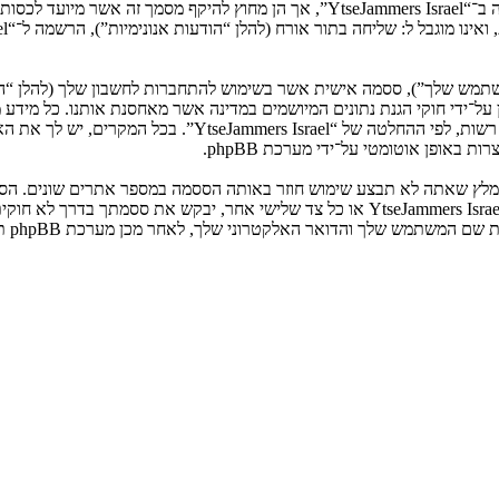
המשתמש שלך”), ססמה אישית אשר בשימוש להתחברות לחשבון שלך (להלן “ה
ני שלך”). המידע שלך לחשבון שלך ב־“YtseJammers Israel” מוגן על־ידי חוקי הגנת נתונים המיושמים ב
הנדרש על־ידי “YtseJammers Israel” במשך תהליך ההרשמה הנו ח
באופן אוטומטי על־ידי מערכת phpBB.
אנא שמור עליה בבטחה ותחת שום מצב שבו מישהו הקשור ל־“YtseJammers Israel”, phpBB א