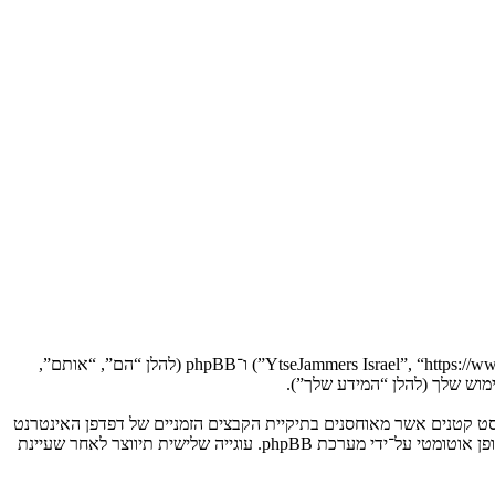
הסכם זה מסביר בפירוט כיצד “YtseJammers Israel” יחד עם החברות הקשורות אליה (להלן “אנחנו”, “אותנו”, “שלנו”, “YtseJammers Israel”, “https://www.dreamtheater.co.il/forums”) ו־phpBB (להלן “הם”, “אותם”,
 תגרום למערכת phpBB ליצור מספר של עוגיות, אשר הם קבצי טקסט קטנים אשר מאוחסנים בתיקיית הקבצים הזמניים של דפדפן האינטרנט
של המחשב שלך. שתי העוגיות הראשונות מכילות רק זיהות משתמש (להלן “זיהוי משתמש”) וזיהוי חיבור אנונימי (להלן “זיהוי חיבור”), הנקבעים אצל באופן אוטומטי על־ידי מערכת phpBB. עוגייה שלישית תיווצר לאחר שעיינת