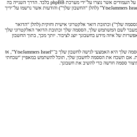
אנו יכולים גם ליצור עוגיות אשר אינן קשורות למערכת phpBB בזמן הגלישה ב־“YtseJammers Israel”, אך הן מחוץ להיקף מסמך זה אשר מיועד לכסות על העמודים אשר נוצרו על־ידי מערכת phpBB בלבד. הדרך השנייה בה
אנו אוספים את המידע שלך היא על־ידי מה שאתה שולח לנו. זה יכול להיות, ואינו מוגבל ל: שליחה בתור אורח (להלן “הודעות אנונימיות”), הרשמה ל־“YtseJammers Israel” (להלן “החשבון שלך”) והודעות אשר נרשמו על־ידיך
ססמה שלך”) וכתובת דואר אלקטרוני אישית וחוקית (להלן “הדואר
מדינה אשר מאחסנת אותנו. כל מידע מעבר לשם המשתמש שלך, הססמה שלך וכתובת הדואר האלקטרוני שלך
ובה או רשות, לפי ההחלטה של “YtseJammers Israel”. בכל המקרים, יש לך את האפשרות של איזה מידע בחשבונך יוצג לציבור. יותך מכך, בתוך החשבון
הססמה שלך מוצפנת (הצפנה לכיוון אחד) כך שהיא מאובטחת. עם זאת, מומלץ שאתה לא תבצע שימוש חוזר באותה הססמה במספר אתרים שונים. הססמה שלך היא האמצעי לגישה לחשבון שלך ב־“YtseJammers Israel”, אז
ו כל צד שלישי אחר, יבקש את ססמתך בדרך לא חוקית. אם תשכח את הססמה לחשבון שלך, תוכל להשתמש במאפיין “שכחתי