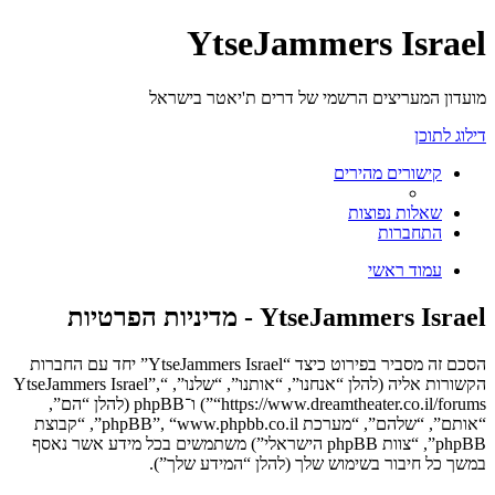
YtseJammers Israel
מועדון המעריצים הרשמי של דרים ת'יאטר בישראל
דילוג לתוכן
קישורים מהירים
שאלות נפוצות
התחברות
עמוד ראשי
YtseJammers Israel - מדיניות הפרטיות
הסכם זה מסביר בפירוט כיצד “YtseJammers Israel” יחד עם החברות
הקשורות אליה (להלן “אנחנו”, “אותנו”, “שלנו”, “YtseJammers Israel”,
“https://www.dreamtheater.co.il/forums”) ו־phpBB (להלן “הם”,
“אותם”, “שלהם”, “מערכת phpBB”, “www.phpbb.co.il”, “קבוצת
phpBB”, “צוות phpBB הישראלי”) משתמשים בכל מידע אשר נאסף
במשך כל חיבור בשימוש שלך (להלן “המידע שלך”).