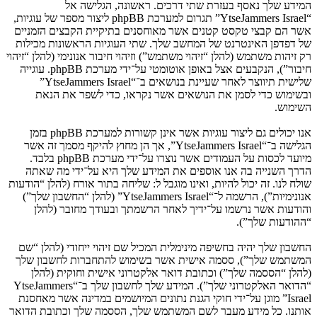
המידע שלך נאסף בעזרת שתי דרכים. ראשונה, הגלישה אל
“YtseJammers Israel” תגרום למערכת phpBB ליצור מספר של עוגיות,
אשר הם קבצי טקסט קטנים אשר מאוחסנים בתיקיית הקבצים הזמניים
של דפדפן האינטרנט של המחשב שלך. שתי העוגיות הראשונות מכילות
רק זיהות משתמש (להלן “זיהוי משתמש”) וזיהוי חיבור אנונימי (להלן “זיהוי
חיבור”), הנקבעים אצל באופן אוטומטי על־ידי מערכת phpBB. עוגייה
שלישית תיווצר לאחר שעיינת בנושאים ב־“YtseJammers Israel”
ובשימוש כדי לסמן את הנושאים אשר נקראו, כדי לשפר את הנאת
השימוש.
אנו יכולים גם ליצור עוגיות אשר אינן קשורות למערכת phpBB בזמן
הגלישה ב־“YtseJammers Israel”, אך הן מחוץ להיקף מסמך זה אשר
מיועד לכסות על העמודים אשר נוצרו על־ידי מערכת phpBB בלבד.
הדרך השנייה בה אנו אוספים את המידע שלך היא על־ידי מה שאתה
שולח לנו. זה יכול להיות, ואינו מוגבל ל: שליחה בתור אורח (להלן “הודעות
אנונימיות”), הרשמה ל־“YtseJammers Israel” (להלן “החשבון שלך”)
והודעות אשר נרשמו על־ידיך לאחר הרשמתך ובעודך מחובר (להלן
“ההודעות שלך”).
החשבון שלך יהיה בחשיפה מינימלית המכיל שם זיהוי ייחודי (להלן “שם
המשתמש שלך”), ססמה אישית אשר בשימוש להתחברות לחשבון שלך
(להלן “הססמה שלך”) וכתובת דואר אלקטרוני אישית וחוקית (להלן
“הדואר האלקטרוני שלך”). המידע שלך לחשבון שלך ב־“YtseJammers
Israel” מוגן על־ידי חוקי הגנת נתונים המיושמים במדינה אשר מאחסנת
אותנו. כל מידע מעבר לשם המשתמש שלך, הססמה שלך וכתובת הדואר