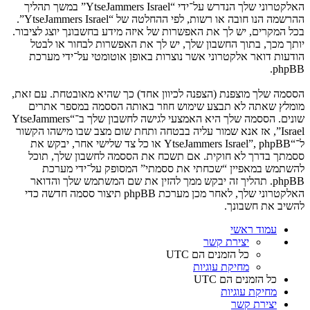
האלקטרוני שלך הנדרש על־ידי “YtseJammers Israel” במשך תהליך
ההרשמה הנו חובה או רשות, לפי ההחלטה של “YtseJammers Israel”.
בכל המקרים, יש לך את האפשרות של איזה מידע בחשבונך יוצג לציבור.
יותך מכך, בתוך החשבון שלך, יש לך את האפשרות לבחור או לבטל
הודעות דואר אלקטרוני אשר נוצרות באופן אוטומטי על־ידי מערכת
phpBB.
הססמה שלך מוצפנת (הצפנה לכיוון אחד) כך שהיא מאובטחת. עם זאת,
מומלץ שאתה לא תבצע שימוש חוזר באותה הססמה במספר אתרים
שונים. הססמה שלך היא האמצעי לגישה לחשבון שלך ב־“YtseJammers
Israel”, אז אנא שמור עליה בבטחה ותחת שום מצב שבו מישהו הקשור
ל־“YtseJammers Israel”, phpBB או כל צד שלישי אחר, יבקש את
ססמתך בדרך לא חוקית. אם תשכח את הססמה לחשבון שלך, תוכל
להשתמש במאפיין “שכחתי את ססמתי” המסופק על־ידי מערכת
phpBB. תהליך זה יבקש ממך להזין את שם המשתמש שלך והדואר
האלקטרוני שלך, לאחר מכן מערכת phpBB תיצור ססמה חדשה כדי
להשיב את חשבונך.
עמוד ראשי
יצירת קשר
כל הזמנים הם
UTC
מחיקת עוגיות
כל הזמנים הם
UTC
מחיקת עוגיות
יצירת קשר