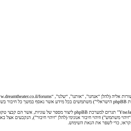
המידע שלך נאסף בעזרת שתי דרכים. ראשונה, הגלישה אל “YtseJammers Israel”