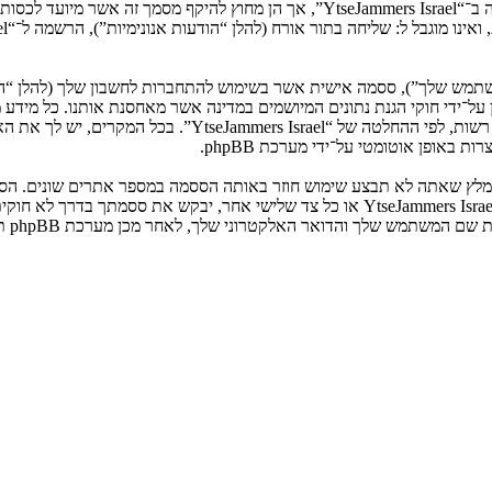
המשתמש שלך”), ססמה אישית אשר בשימוש להתחברות לחשבון שלך (להלן “ה
ני שלך”). המידע שלך לחשבון שלך ב־“YtseJammers Israel” מוגן על־ידי חוקי הגנת נתונים המיושמים ב
הנדרש על־ידי “YtseJammers Israel” במשך תהליך ההרשמה הנו ח
באופן אוטומטי על־ידי מערכת phpBB.
אנא שמור עליה בבטחה ותחת שום מצב שבו מישהו הקשור ל־“YtseJammers Israel”, phpBB א