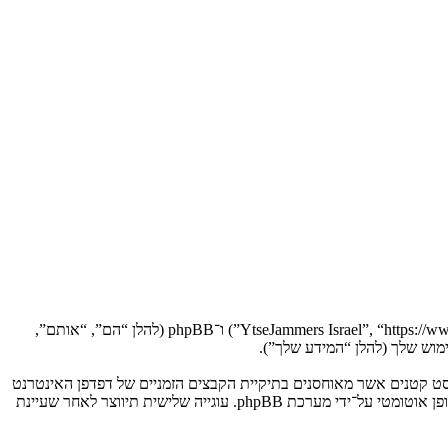
הסכם זה מסביר בפירוט כיצד “YtseJammers Israel” יחד עם החברות הקשורות אליה (להלן “אנחנו”, “אותנו”, “שלנו”, “YtseJammers Israel”, “https://www.dreamtheater.co.il/forums”) ו־phpBB (להלן “הם”, “אותם”,
 תגרום למערכת phpBB ליצור מספר של עוגיות, אשר הם קבצי טקסט קטנים אשר מאוחסנים בתיקיית הקבצים הזמניים של דפדפן האינטרנט
של המחשב שלך. שתי העוגיות הראשונות מכילות רק זיהות משתמש (להלן “זיהוי משתמש”) וזיהוי חיבור אנונימי (להלן “זיהוי חיבור”), הנקבעים אצל באופן אוטומטי על־ידי מערכת phpBB. עוגייה שלישית תיווצר לאחר שעיינת