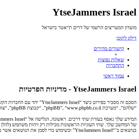
YtseJammers Israel
מועדון המעריצים הרשמי של דרים ת'יאטר בישראל
דילוג לתוכן
קישורים מהירים
שאלות נפוצות
התחברות
עמוד ראשי
YtseJammers Israel - מדיניות הפרטיות
“שלהם”, “מערכת phpBB”, “www.phpbb.co.il”, “קבוצת phpBB”, “צוות phpBB הישראלי”) משתמשים בכל מידע אשר נאסף במשך כל חיבור בשימוש שלך (להלן “המידע שלך”).
בנושאים ב־“YtseJammers Israel” ובשימוש כדי לסמן את הנושאים אשר נקראו, כדי לשפר את הנאת השימוש.