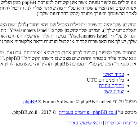
לאחר הרשמתך ובעודך מחובר (להלן “ההודעות שלך”).
החשבון שלך יהיה בחשיפה מינימלית המכיל שם זיהוי ייחודי (להלן “שם 
האלקטרו
שלך, יש לך את האפשרות לבחור או לבטל הודעות דואר אלקטרוני אשר נוצרות 
את ססמתי” המסופק על־ידי מערכת phpBB. תהליך זה יבקש ממך להזין את שם המשתמש שלך והדואר האלקטרוני שלך, לאחר מכן מערכת phpBB תיצור ססמה חדשה כדי להשיב את חשבונך.
עמוד ראשי
כל הזמנים הם
UTC
מחיקת עוגיות
יצירת קשר
מופעל על ידי
® Forum Software © phpBB Limited
phpBB
מבוסס על
phpBB.co.il - פורומים בעברית
. © 2017 - phpBB.co.il.
מדיניות הפרטיות
|
תנאי שימוש באתר