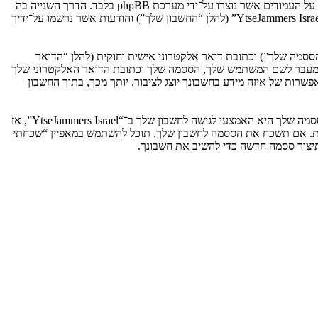
אנו יכולים גם ליצור עוגיות אשר אינן קשורות למערכת phpBB בזמן הגלישה ב־“YtseJammers Israel”, אך הן מחוץ להיקף מסמך זה אשר מיועד לכסות על העמודים אשר נוצרו על־ידי מערכת phpBB בלבד. הדרך השנייה בה
אנו אוספים את המידע שלך היא על־ידי מה שאתה שולח לנו. זה יכול להיות, ואינו מוגבל ל: שליחה בתור אורח (להלן “הודעות אנונימיות”), הרשמה ל־“YtseJammers Israel” (להלן “החשבון שלך”) והודעות אשר נרשמו על־ידיך
ססמה שלך”) וכתובת דואר אלקטרוני אישית וחוקית (להלן “הדואר
מדינה אשר מאחסנת אותנו. כל מידע מעבר לשם המשתמש שלך, הססמה שלך וכתובת הדואר האלקטרוני שלך
ובה או רשות, לפי ההחלטה של “YtseJammers Israel”. בכל המקרים, יש לך את האפשרות של איזה מידע בחשבונך יוצג לציבור. יותך מכך, בתוך החשבון
הססמה שלך מוצפנת (הצפנה לכיוון אחד) כך שהיא מאובטחת. עם זאת, מומלץ שאתה לא תבצע שימוש חוזר באותה הססמה במספר אתרים שונים. הססמה שלך היא האמצעי לגישה לחשבון שלך ב־“YtseJammers Israel”, אז
ו כל צד שלישי אחר, יבקש את ססמתך בדרך לא חוקית. אם תשכח את הססמה לחשבון שלך, תוכל להשתמש במאפיין “שכחתי