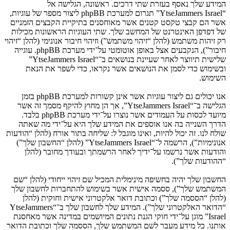
המידע שלך נאסף בעזרת שתי דרכים. ראשונה, הגלישה אל
“YtseJammers Israel” תגרום למערכת phpBB ליצור מספר של עוגיות,
אשר הם קבצי טקסט קטנים אשר מאוחסנים בתיקיית הקבצים הזמניים
של דפדפן האינטרנט של המחשב שלך. שתי העוגיות הראשונות מכילות
רק זיהות משתמש (להלן “זיהוי משתמש”) וזיהוי חיבור אנונימי (להלן “זיהוי
חיבור”), הנקבעים אצל באופן אוטומטי על־ידי מערכת phpBB. עוגייה
שלישית תיווצר לאחר שעיינת בנושאים ב־“YtseJammers Israel”
ובשימוש כדי לסמן את הנושאים אשר נקראו, כדי לשפר את הנאת
השימוש.
אנו יכולים גם ליצור עוגיות אשר אינן קשורות למערכת phpBB בזמן
הגלישה ב־“YtseJammers Israel”, אך הן מחוץ להיקף מסמך זה אשר
מיועד לכסות על העמודים אשר נוצרו על־ידי מערכת phpBB בלבד.
הדרך השנייה בה אנו אוספים את המידע שלך היא על־ידי מה שאתה
שולח לנו. זה יכול להיות, ואינו מוגבל ל: שליחה בתור אורח (להלן “הודעות
אנונימיות”), הרשמה ל־“YtseJammers Israel” (להלן “החשבון שלך”)
והודעות אשר נרשמו על־ידיך לאחר הרשמתך ובעודך מחובר (להלן
“ההודעות שלך”).
החשבון שלך יהיה בחשיפה מינימלית המכיל שם זיהוי ייחודי (להלן “שם
המשתמש שלך”), ססמה אישית אשר בשימוש להתחברות לחשבון שלך
(להלן “הססמה שלך”) וכתובת דואר אלקטרוני אישית וחוקית (להלן
“הדואר האלקטרוני שלך”). המידע שלך לחשבון שלך ב־“YtseJammers
Israel” מוגן על־ידי חוקי הגנת נתונים המיושמים במדינה אשר מאחסנת
אותנו. כל מידע מעבר לשם המשתמש שלך, הססמה שלך וכתובת הדואר