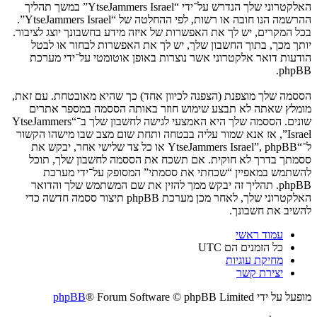
האלקטרוני שלך הנדרש על־ידי “YtseJammers Israel” במשך תהליך
ההרשמה הנו חובה או רשות, לפי ההחלטה של “YtseJammers Israel”.
בכל המקרים, יש לך את האפשרות של איזה מידע בחשבונך יוצג לציבור.
יותך מכך, בתוך החשבון שלך, יש לך את האפשרות לבחור או לבטל
הודעות דואר אלקטרוני אשר נוצרות באופן אוטומטי על־ידי מערכת
phpBB.
הססמה שלך מוצפנת (הצפנה לכיוון אחד) כך שהיא מאובטחת. עם זאת,
מומלץ שאתה לא תבצע שימוש חוזר באותה הססמה במספר אתרים
שונים. הססמה שלך היא האמצעי לגישה לחשבון שלך ב־“YtseJammers
Israel”, אז אנא שמור עליה בבטחה ותחת שום מצב שבו מישהו הקשור
ל־“YtseJammers Israel”, phpBB או כל צד שלישי אחר, יבקש את
ססמתך בדרך לא חוקית. אם תשכח את הססמה לחשבון שלך, תוכל
להשתמש במאפיין “שכחתי את ססמתי” המסופק על־ידי מערכת
phpBB. תהליך זה יבקש ממך להזין את שם המשתמש שלך והדואר
האלקטרוני שלך, לאחר מכן מערכת phpBB תיצור ססמה חדשה כדי
להשיב את חשבונך.
עמוד ראשי
כל הזמנים הם
UTC
מחיקת עוגיות
יצירת קשר
מופעל על ידי
® Forum Software © phpBB Limited
phpBB