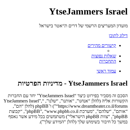
YtseJammers Israel
מועדון המעריצים הרשמי של דרים ת'יאטר בישראל
דילוג לתוכן
קישורים מהירים
שאלות נפוצות
התחברות
עמוד ראשי
YtseJammers Israel - מדיניות הפרטיות
הסכם זה מסביר בפירוט כיצד “YtseJammers Israel” יחד עם החברות
הקשורות אליה (להלן “אנחנו”, “אותנו”, “שלנו”, “YtseJammers Israel”,
“https://www.dreamtheater.co.il/forums”) ו־phpBB (להלן “הם”,
“אותם”, “שלהם”, “מערכת phpBB”, “www.phpbb.co.il”, “קבוצת
phpBB”, “צוות phpBB הישראלי”) משתמשים בכל מידע אשר נאסף
במשך כל חיבור בשימוש שלך (להלן “המידע שלך”).