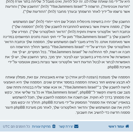
היא על־ידי מה שאתה שולח לנו. זה יכול להיות, ואינו מוגבל ל: שליחה בתור אורח (להלן
“הודעות אנונימיות”), הרשמה ל־“YtseJammers Israel” (להלן “החשבון שלך”) והודעות
אשר נרשמו על־ידיך לאחר הרשמתך ובעודך מחובר (להלן “ההודעות שלך”).
החשבון שלך יהיה בחשיפה מינימלית המכיל שם זיהוי ייחודי (להלן “שם המשתמש
שלך”), ססמה אישית אשר בשימוש להתחברות לחשבון שלך (להלן “הססמה שלך”)
וכתובת דואר אלקטרוני אישית וחוקית (להלן “הדואר האלקטרוני שלך”). המידע שלך
לחשבון שלך ב־“YtseJammers Israel” מוגן על־ידי חוקי הגנת נתונים המיושמים במדינה
אשר מאחסנת אותנו. כל מידע מעבר לשם המשתמש שלך, הססמה שלך וכתובת הדואר
האלקטרוני שלך הנדרש על־ידי “YtseJammers Israel” במשך תהליך ההרשמה הנו
חובה או רשות, לפי ההחלטה של “YtseJammers Israel”. בכל המקרים, יש לך את
האפשרות של איזה מידע בחשבונך יוצג לציבור. יותך מכך, בתוך החשבון שלך, יש לך את
האפשרות לבחור או לבטל הודעות דואר אלקטרוני אשר נוצרות באופן אוטומטי על־ידי
מערכת phpBB.
הססמה שלך מוצפנת (הצפנה לכיוון אחד) כך שהיא מאובטחת. עם זאת, מומלץ שאתה
לא תבצע שימוש חוזר באותה הססמה במספר אתרים שונים. הססמה שלך היא האמצעי
לגישה לחשבון שלך ב־“YtseJammers Israel”, אז אנא שמור עליה בבטחה ותחת שום
מצב שבו מישהו הקשור ל־“YtseJammers Israel”, phpBB או כל צד שלישי אחר, יבקש
את ססמתך בדרך לא חוקית. אם תשכח את הססמה לחשבון שלך, תוכל להשתמש
במאפיין “שכחתי את ססמתי” המסופק על־ידי מערכת phpBB. תהליך זה יבקש ממך
להזין את שם המשתמש שלך והדואר האלקטרוני שלך, לאחר מכן מערכת phpBB תיצור
ססמה חדשה כדי להשיב את חשבונך.
עמוד ראשי
יצירת קשר
מחיקת עוגיות
כל הזמנים הם
UTC