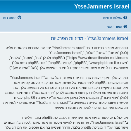
YtseJammers Israel
שאלות נפוצות
התחברות
עמוד ראשי
YtseJammers Israel - מדיניות הפרטיות
הסכם זה מסביר בפירוט כיצד “YtseJammers Israel” יחד עם החברות הקשורות אליה
(להלן “אנחנו”, “אותנו”, “שלנו”, “YtseJammers Israel”,
“https://www.dreamtheater.co.il/forums”) ו־phpBB (להלן “הם”, “אותם”, “שלהם”,
“מערכת phpBB”, “www.phpbb.co.il”, “קבוצת phpBB”, “צוות phpBB הישראלי”)
משתמשים בכל מידע אשר נאסף במשך כל חיבור בשימוש שלך (להלן “המידע שלך”).
המידע שלך נאסף בעזרת שתי דרכים. ראשונה, הגלישה אל “YtseJammers Israel”
תגרום למערכת phpBB ליצור מספר של עוגיות, אשר הם קבצי טקסט קטנים אשר
מאוחסנים בתיקיית הקבצים הזמניים של דפדפן האינטרנט של המחשב שלך. שתי
העוגיות הראשונות מכילות רק זיהות משתמש (להלן “זיהוי משתמש”) וזיהוי חיבור אנונימי
(להלן “זיהוי חיבור”), הנקבעים אצל באופן אוטומטי על־ידי מערכת phpBB. עוגייה
שלישית תיווצר לאחר שעיינת בנושאים ב־“YtseJammers Israel” ובשימוש כדי לסמן את
הנושאים אשר נקראו, כדי לשפר את הנאת השימוש.
אנו יכולים גם ליצור עוגיות אשר אינן קשורות למערכת phpBB בזמן הגלישה
ב־“YtseJammers Israel”, אך הן מחוץ להיקף מסמך זה אשר מיועד לכסות על העמודים
אשר נוצרו על־ידי מערכת phpBB בלבד. הדרך השנייה בה אנו אוספים את המידע שלך