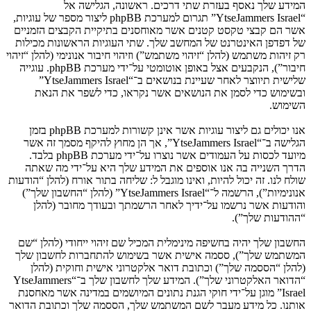
המידע שלך נאסף בעזרת שתי דרכים. ראשונה, הגלישה אל
“YtseJammers Israel” תגרום למערכת phpBB ליצור מספר של עוגיות,
אשר הם קבצי טקסט קטנים אשר מאוחסנים בתיקיית הקבצים הזמניים
של דפדפן האינטרנט של המחשב שלך. שתי העוגיות הראשונות מכילות
רק זיהות משתמש (להלן “זיהוי משתמש”) וזיהוי חיבור אנונימי (להלן “זיהוי
חיבור”), הנקבעים אצל באופן אוטומטי על־ידי מערכת phpBB. עוגייה
שלישית תיווצר לאחר שעיינת בנושאים ב־“YtseJammers Israel”
ובשימוש כדי לסמן את הנושאים אשר נקראו, כדי לשפר את הנאת
השימוש.
אנו יכולים גם ליצור עוגיות אשר אינן קשורות למערכת phpBB בזמן
הגלישה ב־“YtseJammers Israel”, אך הן מחוץ להיקף מסמך זה אשר
מיועד לכסות על העמודים אשר נוצרו על־ידי מערכת phpBB בלבד.
הדרך השנייה בה אנו אוספים את המידע שלך היא על־ידי מה שאתה
שולח לנו. זה יכול להיות, ואינו מוגבל ל: שליחה בתור אורח (להלן “הודעות
אנונימיות”), הרשמה ל־“YtseJammers Israel” (להלן “החשבון שלך”)
והודעות אשר נרשמו על־ידיך לאחר הרשמתך ובעודך מחובר (להלן
“ההודעות שלך”).
החשבון שלך יהיה בחשיפה מינימלית המכיל שם זיהוי ייחודי (להלן “שם
המשתמש שלך”), ססמה אישית אשר בשימוש להתחברות לחשבון שלך
(להלן “הססמה שלך”) וכתובת דואר אלקטרוני אישית וחוקית (להלן
“הדואר האלקטרוני שלך”). המידע שלך לחשבון שלך ב־“YtseJammers
Israel” מוגן על־ידי חוקי הגנת נתונים המיושמים במדינה אשר מאחסנת
אותנו. כל מידע מעבר לשם המשתמש שלך, הססמה שלך וכתובת הדואר