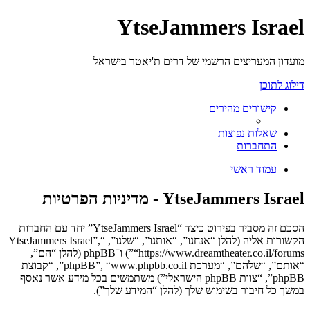
YtseJammers Israel
מועדון המעריצים הרשמי של דרים ת'יאטר בישראל
דילוג לתוכן
קישורים מהירים
שאלות נפוצות
התחברות
עמוד ראשי
YtseJammers Israel - מדיניות הפרטיות
הסכם זה מסביר בפירוט כיצד “YtseJammers Israel” יחד עם החברות
הקשורות אליה (להלן “אנחנו”, “אותנו”, “שלנו”, “YtseJammers Israel”,
“https://www.dreamtheater.co.il/forums”) ו־phpBB (להלן “הם”,
“אותם”, “שלהם”, “מערכת phpBB”, “www.phpbb.co.il”, “קבוצת
phpBB”, “צוות phpBB הישראלי”) משתמשים בכל מידע אשר נאסף
במשך כל חיבור בשימוש שלך (להלן “המידע שלך”).