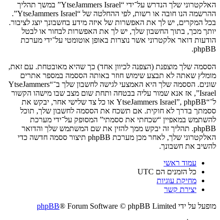
האלקטרוני שלך הנדרש על־ידי “YtseJammers Israel” במשך תהליך
ההרשמה הנו חובה או רשות, לפי ההחלטה של “YtseJammers Israel”.
בכל המקרים, יש לך את האפשרות של איזה מידע בחשבונך יוצג לציבור.
יותך מכך, בתוך החשבון שלך, יש לך את האפשרות לבחור או לבטל
הודעות דואר אלקטרוני אשר נוצרות באופן אוטומטי על־ידי מערכת
phpBB.
הססמה שלך מוצפנת (הצפנה לכיוון אחד) כך שהיא מאובטחת. עם זאת,
מומלץ שאתה לא תבצע שימוש חוזר באותה הססמה במספר אתרים
שונים. הססמה שלך היא האמצעי לגישה לחשבון שלך ב־“YtseJammers
Israel”, אז אנא שמור עליה בבטחה ותחת שום מצב שבו מישהו הקשור
ל־“YtseJammers Israel”, phpBB או כל צד שלישי אחר, יבקש את
ססמתך בדרך לא חוקית. אם תשכח את הססמה לחשבון שלך, תוכל
להשתמש במאפיין “שכחתי את ססמתי” המסופק על־ידי מערכת
phpBB. תהליך זה יבקש ממך להזין את שם המשתמש שלך והדואר
האלקטרוני שלך, לאחר מכן מערכת phpBB תיצור ססמה חדשה כדי
להשיב את חשבונך.
עמוד ראשי
כל הזמנים הם
UTC
מחיקת עוגיות
יצירת קשר
מופעל על ידי
® Forum Software © phpBB Limited
phpBB