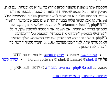
הססמה שלך מוצפנת (הצפנה לכיוון אחד) כך שהיא מאובטחת. עם זאת,
מומלץ שאתה לא תבצע שימוש חוזר באותה הססמה במספר אתרים
שונים. הססמה שלך היא האמצעי לגישה לחשבון שלך ב־“YtseJammers
Israel”, אז אנא שמור עליה בבטחה ותחת שום מצב שבו מישהו הקשור
ל־“YtseJammers Israel”, phpBB או כל צד שלישי אחר, יבקש את
ססמתך בדרך לא חוקית. אם תשכח את הססמה לחשבון שלך, תוכל
להשתמש במאפיין “שכחתי את ססמתי” המסופק על־ידי מערכת
phpBB. תהליך זה יבקש ממך להזין את שם המשתמש שלך והדואר
האלקטרוני שלך, לאחר מכן מערכת phpBB תיצור ססמה חדשה כדי
להשיב את חשבונך.
עמוד ראשי
מופעל
מחיקת עוגיות
כל הזמנים הם
UTC
על ידי
phpBB
® Forum Software © phpBB Limited
יצירת קשר
מבוסס על
phpBB.co.il - פורומים בעברית
. © 2017 - phpBB.co.il.
מדיניות הפרטיות
|
תנאי שימוש באתר