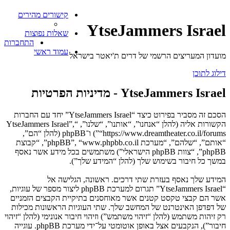
קישורים מהירים
YtseJammers Israel
שאלות נפוצות
התחברות
עמוד ראשי
מועדון המעריצים הרשמי של דרים ת'יאטר בישראל
דילוג לתוכן
YtseJammers Israel - מדיניות הפרטיות
הסכם זה מסביר בפירוט כיצד “YtseJammers Israel” יחד עם החברות
הקשורות אליה (להלן “אנחנו”, “אותנו”, “שלנו”, “YtseJammers Israel”,
“https://www.dreamtheater.co.il/forums”) ו־phpBB (להלן “הם”,
“אותם”, “שלהם”, “מערכת phpBB”, “www.phpbb.co.il”, “קבוצת
phpBB”, “צוות phpBB הישראלי”) משתמשים בכל מידע אשר נאסף
במשך כל חיבור בשימוש שלך (להלן “המידע שלך”).
המידע שלך נאסף בעזרת שתי דרכים. ראשונה, הגלישה אל
“YtseJammers Israel” תגרום למערכת phpBB ליצור מספר של עוגיות,
אשר הם קבצי טקסט קטנים אשר מאוחסנים בתיקיית הקבצים הזמניים
של דפדפן האינטרנט של המחשב שלך. שתי העוגיות הראשונות מכילות
רק זיהות משתמש (להלן “זיהוי משתמש”) וזיהוי חיבור אנונימי (להלן “זיהוי
חיבור”), הנקבעים אצל באופן אוטומטי על־ידי מערכת phpBB. עוגייה