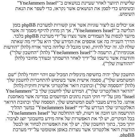
שלישית תיווצר לאחר שעיינת בנושאים ב־“YtseJammers Israel”
ובשימוש כדי לסמן את הנושאים אשר נקראו, כדי לשפר את הנאת
השימוש.
אנו יכולים גם ליצור עוגיות אשר אינן קשורות למערכת phpBB בזמן
הגלישה ב־“YtseJammers Israel”, אך הן מחוץ להיקף מסמך זה אשר
מיועד לכסות על העמודים אשר נוצרו על־ידי מערכת phpBB בלבד.
הדרך השנייה בה אנו אוספים את המידע שלך היא על־ידי מה שאתה
שולח לנו. זה יכול להיות, ואינו מוגבל ל: שליחה בתור אורח (להלן “הודעות
אנונימיות”), הרשמה ל־“YtseJammers Israel” (להלן “החשבון שלך”)
והודעות אשר נרשמו על־ידיך לאחר הרשמתך ובעודך מחובר (להלן
“ההודעות שלך”).
החשבון שלך יהיה בחשיפה מינימלית המכיל שם זיהוי ייחודי (להלן “שם
המשתמש שלך”), ססמה אישית אשר בשימוש להתחברות לחשבון שלך
(להלן “הססמה שלך”) וכתובת דואר אלקטרוני אישית וחוקית (להלן
“הדואר האלקטרוני שלך”). המידע שלך לחשבון שלך ב־“YtseJammers
Israel” מוגן על־ידי חוקי הגנת נתונים המיושמים במדינה אשר מאחסנת
אותנו. כל מידע מעבר לשם המשתמש שלך, הססמה שלך וכתובת הדואר
האלקטרוני שלך הנדרש על־ידי “YtseJammers Israel” במשך תהליך
ההרשמה הנו חובה או רשות, לפי ההחלטה של “YtseJammers Israel”.
בכל המקרים, יש לך את האפשרות של איזה מידע בחשבונך יוצג לציבור.
יותך מכך, בתוך החשבון שלך, יש לך את האפשרות לבחור או לבטל
הודעות דואר אלקטרוני אשר נוצרות באופן אוטומטי על־ידי מערכת
phpBB.