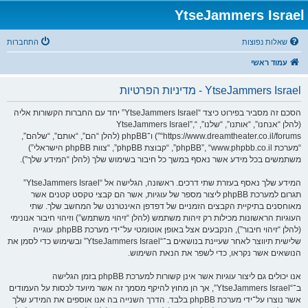
YtseJammers Israel
שאלות נפוצות
התחברות
עמוד ראשי
YtseJammers Israel - מדיניות הפרטיות
הסכם זה מסביר בפירוט כיצד “YtseJammers Israel” יחד עם החברות הקשורות אליה
(להלן “אנחנו”, “אותנו”, “שלנו”, “YtseJammers Israel”,
“https://www.dreamtheater.co.il/forums”) ו־phpBB (להלן “הם”, “אותם”, “שלהם”,
“מערכת phpBB”, “www.phpbb.co.il”, “קבוצת phpBB”, “צוות phpBB הישראלי”)
משתמשים בכל מידע אשר נאסף במשך כל חיבור בשימוש שלך (להלן “המידע שלך”).
המידע שלך נאסף בעזרת שתי דרכים. ראשונה, הגלישה אל “YtseJammers Israel”
תגרום למערכת phpBB ליצור מספר של עוגיות, אשר הם קבצי טקסט קטנים אשר
מאוחסנים בתיקיית הקבצים הזמניים של דפדפן האינטרנט של המחשב שלך. שתי
העוגיות הראשונות מכילות רק זיהות משתמש (להלן “זיהוי משתמש”) וזיהוי חיבור אנונימי
(להלן “זיהוי חיבור”), הנקבעים אצל באופן אוטומטי על־ידי מערכת phpBB. עוגייה
שלישית תיווצר לאחר שעיינת בנושאים ב־“YtseJammers Israel” ובשימוש כדי לסמן את
הנושאים אשר נקראו, כדי לשפר את הנאת השימוש.
אנו יכולים גם ליצור עוגיות אשר אינן קשורות למערכת phpBB בזמן הגלישה
ב־“YtseJammers Israel”, אך הן מחוץ להיקף מסמך זה אשר מיועד לכסות על העמודים
אשר נוצרו על־ידי מערכת phpBB בלבד. הדרך השנייה בה אנו אוספים את המידע שלך