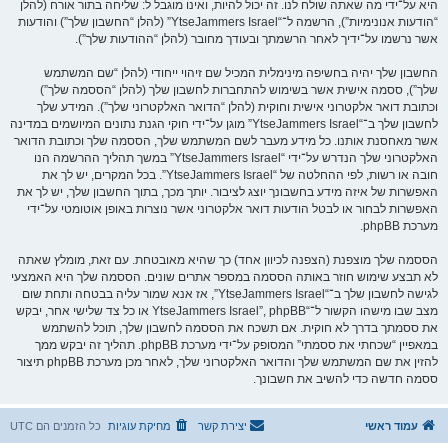
היא על־ידי מה שאתה שולח לנו. זה יכול להיות, ואינו מוגבל ל: שליחה בתור אורח (להלן
“הודעות אנונימיות”), הרשמה ל־“YtseJammers Israel” (להלן “החשבון שלך”) והודעות
אשר נרשמו על־ידיך לאחר הרשמתך ובעודך מחובר (להלן “ההודעות שלך”).
החשבון שלך יהיה בחשיפה מינימלית המכיל שם זיהוי ייחודי (להלן “שם המשתמש
שלך”), ססמה אישית אשר בשימוש להתחברות לחשבון שלך (להלן “הססמה שלך”)
וכתובת דואר אלקטרוני אישית וחוקית (להלן “הדואר האלקטרוני שלך”). המידע שלך
לחשבון שלך ב־“YtseJammers Israel” מוגן על־ידי חוקי הגנת נתונים המיושמים במדינה
אשר מאחסנת אותנו. כל מידע מעבר לשם המשתמש שלך, הססמה שלך וכתובת הדואר
האלקטרוני שלך הנדרש על־ידי “YtseJammers Israel” במשך תהליך ההרשמה הנו
חובה או רשות, לפי ההחלטה של “YtseJammers Israel”. בכל המקרים, יש לך את
האפשרות של איזה מידע בחשבונך יוצג לציבור. יותך מכך, בתוך החשבון שלך, יש לך את
האפשרות לבחור או לבטל הודעות דואר אלקטרוני אשר נוצרות באופן אוטומטי על־ידי
מערכת phpBB.
הססמה שלך מוצפנת (הצפנה לכיוון אחד) כך שהיא מאובטחת. עם זאת, מומלץ שאתה
לא תבצע שימוש חוזר באותה הססמה במספר אתרים שונים. הססמה שלך היא האמצעי
לגישה לחשבון שלך ב־“YtseJammers Israel”, אז אנא שמור עליה בבטחה ותחת שום
מצב שבו מישהו הקשור ל־“YtseJammers Israel”, phpBB או כל צד שלישי אחר, יבקש
את ססמתך בדרך לא חוקית. אם תשכח את הססמה לחשבון שלך, תוכל להשתמש
במאפיין “שכחתי את ססמתי” המסופק על־ידי מערכת phpBB. תהליך זה יבקש ממך
להזין את שם המשתמש שלך והדואר האלקטרוני שלך, לאחר מכן מערכת phpBB תיצור
ססמה חדשה כדי להשיב את חשבונך.
עמוד ראשי
יצירת קשר
מחיקת עוגיות
כל הזמנים הם
UTC