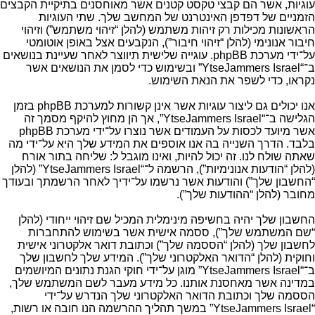
עוגיות, אשר הם קבצי טקסט קטנים אשר מאוחסנים בתיקיית הקבצים
הזמניים של דפדפן האינטרנט של המחשב שלך. שתי העוגיות
הראשונות מכילות רק זיהות משתמש (להלן “זיהוי משתמש”) וזיהוי
חיבור אנונימי (להלן “זיהוי חיבור”), הנקבעים אצל באופן אוטומטי
על־ידי מערכת phpBB. עוגייה שלישית תיווצר לאחר שעיינת בנושאים
ב־“YtseJammers Israel” ובשימוש כדי לסמן את הנושאים אשר
נקראו, כדי לשפר את הנאת השימוש.
אנו יכולים גם ליצור עוגיות אשר אינן קשורות למערכת phpBB בזמן
הגלישה ב־“YtseJammers Israel”, אך הן מחוץ להיקף מסמך זה
אשר מיועד לכסות על העמודים אשר נוצרו על־ידי מערכת phpBB
בלבד. הדרך השנייה בה אנו אוספים את המידע שלך היא על־ידי מה
שאתה שולח לנו. זה יכול להיות, ואינו מוגבל ל: שליחה בתור אורח
(להלן “הודעות אנונימיות”), הרשמה ל־“YtseJammers Israel” (להלן
“החשבון שלך”) והודעות אשר נרשמו על־ידיך לאחר הרשמתך ובעודך
מחובר (להלן “ההודעות שלך”).
החשבון שלך יהיה בחשיפה מינימלית המכיל שם זיהוי ייחודי (להלן
“שם המשתמש שלך”), ססמה אישית אשר בשימוש להתחברות
לחשבון שלך (להלן “הססמה שלך”) וכתובת דואר אלקטרוני אישית
וחוקית (להלן “הדואר האלקטרוני שלך”). המידע שלך לחשבון שלך
ב־“YtseJammers Israel” מוגן על־ידי חוקי הגנת נתונים המיושמים
במדינה אשר מאחסנת אותנו. כל מידע מעבר לשם המשתמש שלך,
הססמה שלך וכתובת הדואר האלקטרוני שלך הנדרש על־ידי
“YtseJammers Israel” במשך תהליך ההרשמה הנו חובה או רשות,