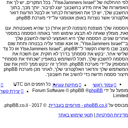
לפי ההחלטה של “YtseJammers Israel”. בכל המקרים, יש לך את
האפשרות של איזה מידע בחשבונך יוצג לציבור. יותך מכך, בתוך
החשבון שלך, יש לך את האפשרות לבחור או לבטל הודעות דואר
אלקטרוני אשר נוצרות באופן אוטומטי על־ידי מערכת phpBB.
הססמה שלך מוצפנת (הצפנה לכיוון אחד) כך שהיא מאובטחת. עם
זאת, מומלץ שאתה לא תבצע שימוש חוזר באותה הססמה במספר
אתרים שונים. הססמה שלך היא האמצעי לגישה לחשבון שלך
ב־“YtseJammers Israel”, אז אנא שמור עליה בבטחה ותחת שום
מצב שבו מישהו הקשור ל־“YtseJammers Israel”, phpBB או כל צד
שלישי אחר, יבקש את ססמתך בדרך לא חוקית. אם תשכח את
הססמה לחשבון שלך, תוכל להשתמש במאפיין “שכחתי את ססמתי”
המסופק על־ידי מערכת phpBB. תהליך זה יבקש ממך להזין את שם
המשתמש שלך והדואר האלקטרוני שלך, לאחר מכן מערכת phpBB
תיצור ססמה חדשה כדי להשיב את חשבונך.
כל הזמנים הם
UTC
עמוד ראשי
מחיקת עוגיות
מופעל על ידי
phpBB
® Forum Software © phpBB
יצירת קשר
Limited
מבוסס על
phpBB.co.il - פורומים בעברית
. © 2017 - phpBB.co.il.
מדיניות הפרטיות
|
תנאי שימוש באתר