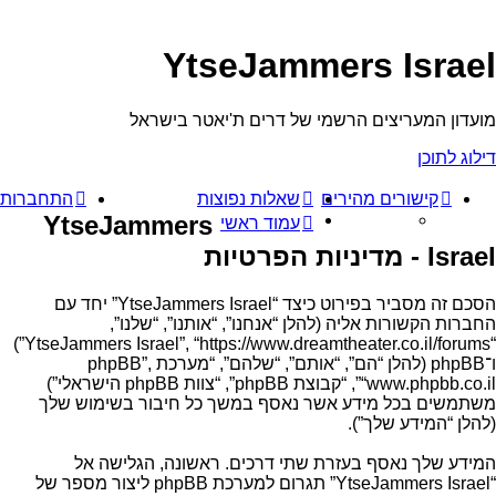
YtseJammers Israel
מועדון המעריצים הרשמי של דרים ת'יאטר בישראל
דילוג לתוכן
קישורים מהירים
שאלות נפוצות
התחברות
YtseJammers
עמוד ראשי
Israel - מדיניות הפרטיות
הסכם זה מסביר בפירוט כיצד “YtseJammers Israel” יחד עם
החברות הקשורות אליה (להלן “אנחנו”, “אותנו”, “שלנו”,
“YtseJammers Israel”, “https://www.dreamtheater.co.il/forums”)
ו־phpBB (להלן “הם”, “אותם”, “שלהם”, “מערכת phpBB”,
“www.phpbb.co.il”, “קבוצת phpBB”, “צוות phpBB הישראלי”)
משתמשים בכל מידע אשר נאסף במשך כל חיבור בשימוש שלך
(להלן “המידע שלך”).
המידע שלך נאסף בעזרת שתי דרכים. ראשונה, הגלישה אל
“YtseJammers Israel” תגרום למערכת phpBB ליצור מספר של