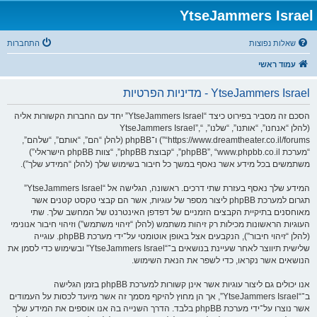
YtseJammers Israel
שאלות נפוצות
התחברות
עמוד ראשי
YtseJammers Israel - מדיניות הפרטיות
הסכם זה מסביר בפירוט כיצד “YtseJammers Israel” יחד עם החברות הקשורות אליה
(להלן “אנחנו”, “אותנו”, “שלנו”, “YtseJammers Israel”,
“https://www.dreamtheater.co.il/forums”) ו־phpBB (להלן “הם”, “אותם”, “שלהם”,
“מערכת phpBB”, “www.phpbb.co.il”, “קבוצת phpBB”, “צוות phpBB הישראלי”)
משתמשים בכל מידע אשר נאסף במשך כל חיבור בשימוש שלך (להלן “המידע שלך”).
המידע שלך נאסף בעזרת שתי דרכים. ראשונה, הגלישה אל “YtseJammers Israel”
תגרום למערכת phpBB ליצור מספר של עוגיות, אשר הם קבצי טקסט קטנים אשר
מאוחסנים בתיקיית הקבצים הזמניים של דפדפן האינטרנט של המחשב שלך. שתי
העוגיות הראשונות מכילות רק זיהות משתמש (להלן “זיהוי משתמש”) וזיהוי חיבור אנונימי
(להלן “זיהוי חיבור”), הנקבעים אצל באופן אוטומטי על־ידי מערכת phpBB. עוגייה
שלישית תיווצר לאחר שעיינת בנושאים ב־“YtseJammers Israel” ובשימוש כדי לסמן את
הנושאים אשר נקראו, כדי לשפר את הנאת השימוש.
אנו יכולים גם ליצור עוגיות אשר אינן קשורות למערכת phpBB בזמן הגלישה
ב־“YtseJammers Israel”, אך הן מחוץ להיקף מסמך זה אשר מיועד לכסות על העמודים
אשר נוצרו על־ידי מערכת phpBB בלבד. הדרך השנייה בה אנו אוספים את המידע שלך