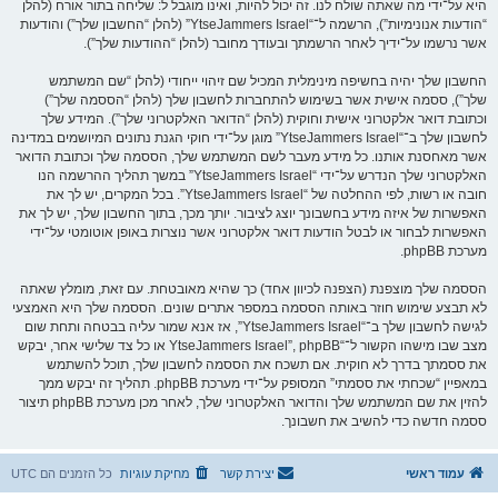
היא על־ידי מה שאתה שולח לנו. זה יכול להיות, ואינו מוגבל ל: שליחה בתור אורח (להלן
“הודעות אנונימיות”), הרשמה ל־“YtseJammers Israel” (להלן “החשבון שלך”) והודעות
אשר נרשמו על־ידיך לאחר הרשמתך ובעודך מחובר (להלן “ההודעות שלך”).
החשבון שלך יהיה בחשיפה מינימלית המכיל שם זיהוי ייחודי (להלן “שם המשתמש
שלך”), ססמה אישית אשר בשימוש להתחברות לחשבון שלך (להלן “הססמה שלך”)
וכתובת דואר אלקטרוני אישית וחוקית (להלן “הדואר האלקטרוני שלך”). המידע שלך
לחשבון שלך ב־“YtseJammers Israel” מוגן על־ידי חוקי הגנת נתונים המיושמים במדינה
אשר מאחסנת אותנו. כל מידע מעבר לשם המשתמש שלך, הססמה שלך וכתובת הדואר
האלקטרוני שלך הנדרש על־ידי “YtseJammers Israel” במשך תהליך ההרשמה הנו
חובה או רשות, לפי ההחלטה של “YtseJammers Israel”. בכל המקרים, יש לך את
האפשרות של איזה מידע בחשבונך יוצג לציבור. יותך מכך, בתוך החשבון שלך, יש לך את
האפשרות לבחור או לבטל הודעות דואר אלקטרוני אשר נוצרות באופן אוטומטי על־ידי
מערכת phpBB.
הססמה שלך מוצפנת (הצפנה לכיוון אחד) כך שהיא מאובטחת. עם זאת, מומלץ שאתה
לא תבצע שימוש חוזר באותה הססמה במספר אתרים שונים. הססמה שלך היא האמצעי
לגישה לחשבון שלך ב־“YtseJammers Israel”, אז אנא שמור עליה בבטחה ותחת שום
מצב שבו מישהו הקשור ל־“YtseJammers Israel”, phpBB או כל צד שלישי אחר, יבקש
את ססמתך בדרך לא חוקית. אם תשכח את הססמה לחשבון שלך, תוכל להשתמש
במאפיין “שכחתי את ססמתי” המסופק על־ידי מערכת phpBB. תהליך זה יבקש ממך
להזין את שם המשתמש שלך והדואר האלקטרוני שלך, לאחר מכן מערכת phpBB תיצור
ססמה חדשה כדי להשיב את חשבונך.
עמוד ראשי
יצירת קשר
מחיקת עוגיות
כל הזמנים הם
UTC