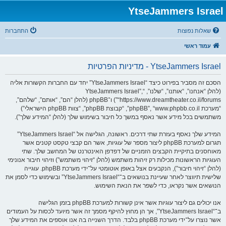
YtseJammers Israel
שאלות נפוצות
התחברות
עמוד ראשי
YtseJammers Israel - מדיניות הפרטיות
הסכם זה מסביר בפירוט כיצד “YtseJammers Israel” יחד עם החברות הקשורות אליה
(להלן “אנחנו”, “אותנו”, “שלנו”, “YtseJammers Israel”,
“https://www.dreamtheater.co.il/forums”) ו־phpBB (להלן “הם”, “אותם”, “שלהם”,
“מערכת phpBB”, “www.phpbb.co.il”, “קבוצת phpBB”, “צוות phpBB הישראלי”)
משתמשים בכל מידע אשר נאסף במשך כל חיבור בשימוש שלך (להלן “המידע שלך”).
המידע שלך נאסף בעזרת שתי דרכים. ראשונה, הגלישה אל “YtseJammers Israel”
תגרום למערכת phpBB ליצור מספר של עוגיות, אשר הם קבצי טקסט קטנים אשר
מאוחסנים בתיקיית הקבצים הזמניים של דפדפן האינטרנט של המחשב שלך. שתי
העוגיות הראשונות מכילות רק זיהות משתמש (להלן “זיהוי משתמש”) וזיהוי חיבור אנונימי
(להלן “זיהוי חיבור”), הנקבעים אצל באופן אוטומטי על־ידי מערכת phpBB. עוגייה
שלישית תיווצר לאחר שעיינת בנושאים ב־“YtseJammers Israel” ובשימוש כדי לסמן את
הנושאים אשר נקראו, כדי לשפר את הנאת השימוש.
אנו יכולים גם ליצור עוגיות אשר אינן קשורות למערכת phpBB בזמן הגלישה
ב־“YtseJammers Israel”, אך הן מחוץ להיקף מסמך זה אשר מיועד לכסות על העמודים
אשר נוצרו על־ידי מערכת phpBB בלבד. הדרך השנייה בה אנו אוספים את המידע שלך