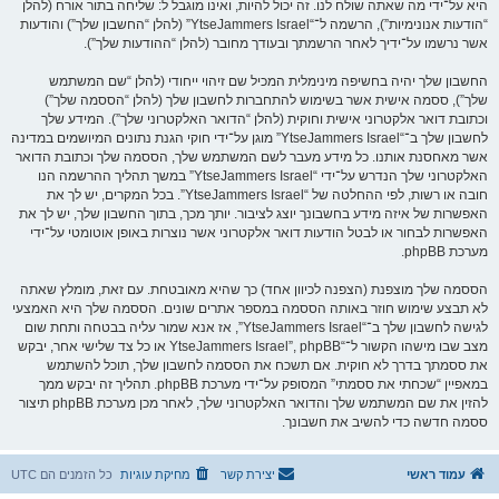
היא על־ידי מה שאתה שולח לנו. זה יכול להיות, ואינו מוגבל ל: שליחה בתור אורח (להלן
“הודעות אנונימיות”), הרשמה ל־“YtseJammers Israel” (להלן “החשבון שלך”) והודעות
אשר נרשמו על־ידיך לאחר הרשמתך ובעודך מחובר (להלן “ההודעות שלך”).
החשבון שלך יהיה בחשיפה מינימלית המכיל שם זיהוי ייחודי (להלן “שם המשתמש
שלך”), ססמה אישית אשר בשימוש להתחברות לחשבון שלך (להלן “הססמה שלך”)
וכתובת דואר אלקטרוני אישית וחוקית (להלן “הדואר האלקטרוני שלך”). המידע שלך
לחשבון שלך ב־“YtseJammers Israel” מוגן על־ידי חוקי הגנת נתונים המיושמים במדינה
אשר מאחסנת אותנו. כל מידע מעבר לשם המשתמש שלך, הססמה שלך וכתובת הדואר
האלקטרוני שלך הנדרש על־ידי “YtseJammers Israel” במשך תהליך ההרשמה הנו
חובה או רשות, לפי ההחלטה של “YtseJammers Israel”. בכל המקרים, יש לך את
האפשרות של איזה מידע בחשבונך יוצג לציבור. יותך מכך, בתוך החשבון שלך, יש לך את
האפשרות לבחור או לבטל הודעות דואר אלקטרוני אשר נוצרות באופן אוטומטי על־ידי
מערכת phpBB.
הססמה שלך מוצפנת (הצפנה לכיוון אחד) כך שהיא מאובטחת. עם זאת, מומלץ שאתה
לא תבצע שימוש חוזר באותה הססמה במספר אתרים שונים. הססמה שלך היא האמצעי
לגישה לחשבון שלך ב־“YtseJammers Israel”, אז אנא שמור עליה בבטחה ותחת שום
מצב שבו מישהו הקשור ל־“YtseJammers Israel”, phpBB או כל צד שלישי אחר, יבקש
את ססמתך בדרך לא חוקית. אם תשכח את הססמה לחשבון שלך, תוכל להשתמש
במאפיין “שכחתי את ססמתי” המסופק על־ידי מערכת phpBB. תהליך זה יבקש ממך
להזין את שם המשתמש שלך והדואר האלקטרוני שלך, לאחר מכן מערכת phpBB תיצור
ססמה חדשה כדי להשיב את חשבונך.
עמוד ראשי
יצירת קשר
מחיקת עוגיות
כל הזמנים הם
UTC