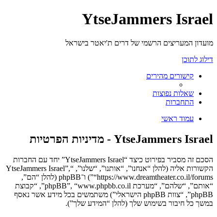
YtseJammers Israel
מועדון המעריצים הרשמי של דרים ת'יאטר בישראל
דילוג לתוכן
קישורים מהירים
שאלות נפוצות
התחברות
עמוד ראשי
YtseJammers Israel - מדיניות הפרטיות
הסכם זה מסביר בפירוט כיצד “YtseJammers Israel” יחד עם החברות
הקשורות אליה (להלן “אנחנו”, “אותנו”, “שלנו”, “YtseJammers Israel”,
“https://www.dreamtheater.co.il/forums”) ו־phpBB (להלן “הם”,
“אותם”, “שלהם”, “מערכת phpBB”, “www.phpbb.co.il”, “קבוצת
phpBB”, “צוות phpBB הישראלי”) משתמשים בכל מידע אשר נאסף
במשך כל חיבור בשימוש שלך (להלן “המידע שלך”).