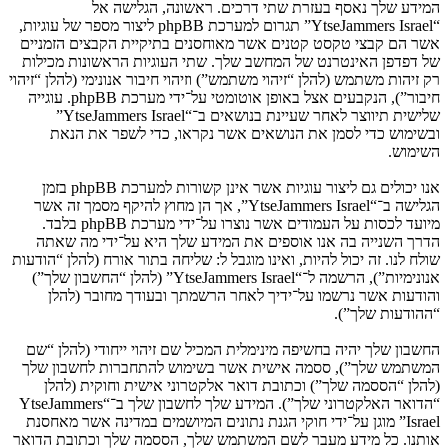
המידע שלך נאסף בעזרת שתי דרכים. ראשונה, הגלישה אל
“YtseJammers Israel” תגרום למערכת phpBB ליצור מספר של עוגיות,
אשר הם קבצי טקסט קטנים אשר מאוחסנים בתיקיית הקבצים הזמניים
של דפדפן האינטרנט של המחשב שלך. שתי העוגיות הראשונות מכילות
רק זיהות משתמש (להלן “זיהוי משתמש”) וזיהוי חיבור אנונימי (להלן “זיהוי
חיבור”), הנקבעים אצל באופן אוטומטי על־ידי מערכת phpBB. עוגייה
שלישית תיווצר לאחר שעיינת בנושאים ב־“YtseJammers Israel”
ובשימוש כדי לסמן את הנושאים אשר נקראו, כדי לשפר את הנאת
השימוש.
אנו יכולים גם ליצור עוגיות אשר אינן קשורות למערכת phpBB בזמן
הגלישה ב־“YtseJammers Israel”, אך הן מחוץ להיקף מסמך זה אשר
מיועד לכסות על העמודים אשר נוצרו על־ידי מערכת phpBB בלבד.
הדרך השנייה בה אנו אוספים את המידע שלך היא על־ידי מה שאתה
שולח לנו. זה יכול להיות, ואינו מוגבל ל: שליחה בתור אורח (להלן “הודעות
אנונימיות”), הרשמה ל־“YtseJammers Israel” (להלן “החשבון שלך”)
והודעות אשר נרשמו על־ידיך לאחר הרשמתך ובעודך מחובר (להלן
“ההודעות שלך”).
החשבון שלך יהיה בחשיפה מינימלית המכיל שם זיהוי ייחודי (להלן “שם
המשתמש שלך”), ססמה אישית אשר בשימוש להתחברות לחשבון שלך
(להלן “הססמה שלך”) וכתובת דואר אלקטרוני אישית וחוקית (להלן
“הדואר האלקטרוני שלך”). המידע שלך לחשבון שלך ב־“YtseJammers
Israel” מוגן על־ידי חוקי הגנת נתונים המיושמים במדינה אשר מאחסנת
אותנו. כל מידע מעבר לשם המשתמש שלך, הססמה שלך וכתובת הדואר