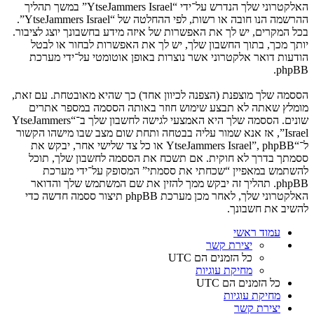
האלקטרוני שלך הנדרש על־ידי “YtseJammers Israel” במשך תהליך
ההרשמה הנו חובה או רשות, לפי ההחלטה של “YtseJammers Israel”.
בכל המקרים, יש לך את האפשרות של איזה מידע בחשבונך יוצג לציבור.
יותך מכך, בתוך החשבון שלך, יש לך את האפשרות לבחור או לבטל
הודעות דואר אלקטרוני אשר נוצרות באופן אוטומטי על־ידי מערכת
phpBB.
הססמה שלך מוצפנת (הצפנה לכיוון אחד) כך שהיא מאובטחת. עם זאת,
מומלץ שאתה לא תבצע שימוש חוזר באותה הססמה במספר אתרים
שונים. הססמה שלך היא האמצעי לגישה לחשבון שלך ב־“YtseJammers
Israel”, אז אנא שמור עליה בבטחה ותחת שום מצב שבו מישהו הקשור
ל־“YtseJammers Israel”, phpBB או כל צד שלישי אחר, יבקש את
ססמתך בדרך לא חוקית. אם תשכח את הססמה לחשבון שלך, תוכל
להשתמש במאפיין “שכחתי את ססמתי” המסופק על־ידי מערכת
phpBB. תהליך זה יבקש ממך להזין את שם המשתמש שלך והדואר
האלקטרוני שלך, לאחר מכן מערכת phpBB תיצור ססמה חדשה כדי
להשיב את חשבונך.
עמוד ראשי
יצירת קשר
כל הזמנים הם
UTC
מחיקת עוגיות
כל הזמנים הם
UTC
מחיקת עוגיות
יצירת קשר