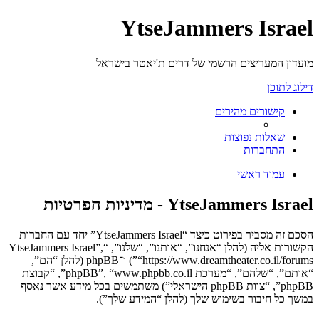
YtseJammers Israel
מועדון המעריצים הרשמי של דרים ת'יאטר בישראל
דילוג לתוכן
קישורים מהירים
שאלות נפוצות
התחברות
עמוד ראשי
YtseJammers Israel - מדיניות הפרטיות
הסכם זה מסביר בפירוט כיצד “YtseJammers Israel” יחד עם החברות
הקשורות אליה (להלן “אנחנו”, “אותנו”, “שלנו”, “YtseJammers Israel”,
“https://www.dreamtheater.co.il/forums”) ו־phpBB (להלן “הם”,
“אותם”, “שלהם”, “מערכת phpBB”, “www.phpbb.co.il”, “קבוצת
phpBB”, “צוות phpBB הישראלי”) משתמשים בכל מידע אשר נאסף
במשך כל חיבור בשימוש שלך (להלן “המידע שלך”).