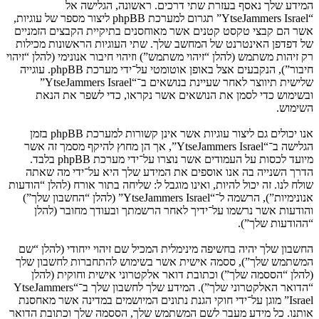
המידע שלך נאסף בעזרת שתי דרכים. ראשונה, הגלישה אל
“YtseJammers Israel” תגרום למערכת phpBB ליצור מספר של עוגיות,
אשר הם קבצי טקסט קטנים אשר מאוחסנים בתיקיית הקבצים הזמניים
של דפדפן האינטרנט של המחשב שלך. שתי העוגיות הראשונות מכילות
רק זיהות משתמש (להלן “זיהוי משתמש”) וזיהוי חיבור אנונימי (להלן “זיהוי
חיבור”), הנקבעים אצל באופן אוטומטי על־ידי מערכת phpBB. עוגייה
שלישית תיווצר לאחר שעיינת בנושאים ב־“YtseJammers Israel”
ובשימוש כדי לסמן את הנושאים אשר נקראו, כדי לשפר את הנאת
השימוש.
אנו יכולים גם ליצור עוגיות אשר אינן קשורות למערכת phpBB בזמן
הגלישה ב־“YtseJammers Israel”, אך הן מחוץ להיקף מסמך זה אשר
מיועד לכסות על העמודים אשר נוצרו על־ידי מערכת phpBB בלבד.
הדרך השנייה בה אנו אוספים את המידע שלך היא על־ידי מה שאתה
שולח לנו. זה יכול להיות, ואינו מוגבל ל: שליחה בתור אורח (להלן “הודעות
אנונימיות”), הרשמה ל־“YtseJammers Israel” (להלן “החשבון שלך”)
והודעות אשר נרשמו על־ידיך לאחר הרשמתך ובעודך מחובר (להלן
“ההודעות שלך”).
החשבון שלך יהיה בחשיפה מינימלית המכיל שם זיהוי ייחודי (להלן “שם
המשתמש שלך”), ססמה אישית אשר בשימוש להתחברות לחשבון שלך
(להלן “הססמה שלך”) וכתובת דואר אלקטרוני אישית וחוקית (להלן
“הדואר האלקטרוני שלך”). המידע שלך לחשבון שלך ב־“YtseJammers
Israel” מוגן על־ידי חוקי הגנת נתונים המיושמים במדינה אשר מאחסנת
אותנו. כל מידע מעבר לשם המשתמש שלך, הססמה שלך וכתובת הדואר