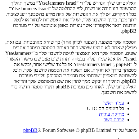
האלקטרוני שלך הנדרש על־ידי “YtseJammers Israel” במשך תהליך
ההרשמה הנו חובה או רשות, לפי ההחלטה של “YtseJammers Israel”.
בכל המקרים, יש לך את האפשרות של איזה מידע בחשבונך יוצג לציבור.
יותך מכך, בתוך החשבון שלך, יש לך את האפשרות לבחור או לבטל
הודעות דואר אלקטרוני אשר נוצרות באופן אוטומטי על־ידי מערכת
phpBB.
הססמה שלך מוצפנת (הצפנה לכיוון אחד) כך שהיא מאובטחת. עם זאת,
מומלץ שאתה לא תבצע שימוש חוזר באותה הססמה במספר אתרים
שונים. הססמה שלך היא האמצעי לגישה לחשבון שלך ב־“YtseJammers
Israel”, אז אנא שמור עליה בבטחה ותחת שום מצב שבו מישהו הקשור
ל־“YtseJammers Israel”, phpBB או כל צד שלישי אחר, יבקש את
ססמתך בדרך לא חוקית. אם תשכח את הססמה לחשבון שלך, תוכל
להשתמש במאפיין “שכחתי את ססמתי” המסופק על־ידי מערכת
phpBB. תהליך זה יבקש ממך להזין את שם המשתמש שלך והדואר
האלקטרוני שלך, לאחר מכן מערכת phpBB תיצור ססמה חדשה כדי
להשיב את חשבונך.
עמוד ראשי
כל הזמנים הם
UTC
מחיקת עוגיות
יצירת קשר
מופעל על ידי
® Forum Software © phpBB Limited
phpBB