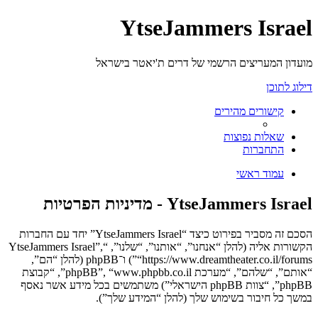
YtseJammers Israel
מועדון המעריצים הרשמי של דרים ת'יאטר בישראל
דילוג לתוכן
קישורים מהירים
שאלות נפוצות
התחברות
עמוד ראשי
YtseJammers Israel - מדיניות הפרטיות
הסכם זה מסביר בפירוט כיצד “YtseJammers Israel” יחד עם החברות
הקשורות אליה (להלן “אנחנו”, “אותנו”, “שלנו”, “YtseJammers Israel”,
“https://www.dreamtheater.co.il/forums”) ו־phpBB (להלן “הם”,
“אותם”, “שלהם”, “מערכת phpBB”, “www.phpbb.co.il”, “קבוצת
phpBB”, “צוות phpBB הישראלי”) משתמשים בכל מידע אשר נאסף
במשך כל חיבור בשימוש שלך (להלן “המידע שלך”).