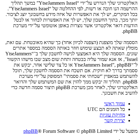
האלקטרוני שלך הנדרש על־ידי “YtseJammers Israel” במשך תהליך
ההרשמה הנו חובה או רשות, לפי ההחלטה של “YtseJammers Israel”.
בכל המקרים, יש לך את האפשרות של איזה מידע בחשבונך יוצג לציבור.
יותך מכך, בתוך החשבון שלך, יש לך את האפשרות לבחור או לבטל
הודעות דואר אלקטרוני אשר נוצרות באופן אוטומטי על־ידי מערכת
phpBB.
הססמה שלך מוצפנת (הצפנה לכיוון אחד) כך שהיא מאובטחת. עם זאת,
מומלץ שאתה לא תבצע שימוש חוזר באותה הססמה במספר אתרים
שונים. הססמה שלך היא האמצעי לגישה לחשבון שלך ב־“YtseJammers
Israel”, אז אנא שמור עליה בבטחה ותחת שום מצב שבו מישהו הקשור
ל־“YtseJammers Israel”, phpBB או כל צד שלישי אחר, יבקש את
ססמתך בדרך לא חוקית. אם תשכח את הססמה לחשבון שלך, תוכל
להשתמש במאפיין “שכחתי את ססמתי” המסופק על־ידי מערכת
phpBB. תהליך זה יבקש ממך להזין את שם המשתמש שלך והדואר
האלקטרוני שלך, לאחר מכן מערכת phpBB תיצור ססמה חדשה כדי
להשיב את חשבונך.
עמוד ראשי
כל הזמנים הם
UTC
מחיקת עוגיות
יצירת קשר
מופעל על ידי
® Forum Software © phpBB Limited
phpBB