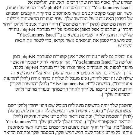
המידע שלך נאסף בעזרת שתי דרכים. ראשונה, הגלישה אל
“YtseJammers Israel” תגרום למערכת phpBB ליצור מספר של עוגיות,
אשר הם קבצי טקסט קטנים אשר מאוחסנים בתיקיית הקבצים הזמניים
של דפדפן האינטרנט של המחשב שלך. שתי העוגיות הראשונות מכילות
רק זיהות משתמש (להלן “זיהוי משתמש”) וזיהוי חיבור אנונימי (להלן “זיהוי
חיבור”), הנקבעים אצל באופן אוטומטי על־ידי מערכת phpBB. עוגייה
שלישית תיווצר לאחר שעיינת בנושאים ב־“YtseJammers Israel”
ובשימוש כדי לסמן את הנושאים אשר נקראו, כדי לשפר את הנאת
השימוש.
אנו יכולים גם ליצור עוגיות אשר אינן קשורות למערכת phpBB בזמן
הגלישה ב־“YtseJammers Israel”, אך הן מחוץ להיקף מסמך זה אשר
מיועד לכסות על העמודים אשר נוצרו על־ידי מערכת phpBB בלבד.
הדרך השנייה בה אנו אוספים את המידע שלך היא על־ידי מה שאתה
שולח לנו. זה יכול להיות, ואינו מוגבל ל: שליחה בתור אורח (להלן “הודעות
אנונימיות”), הרשמה ל־“YtseJammers Israel” (להלן “החשבון שלך”)
והודעות אשר נרשמו על־ידיך לאחר הרשמתך ובעודך מחובר (להלן
“ההודעות שלך”).
החשבון שלך יהיה בחשיפה מינימלית המכיל שם זיהוי ייחודי (להלן “שם
המשתמש שלך”), ססמה אישית אשר בשימוש להתחברות לחשבון שלך
(להלן “הססמה שלך”) וכתובת דואר אלקטרוני אישית וחוקית (להלן
“הדואר האלקטרוני שלך”). המידע שלך לחשבון שלך ב־“YtseJammers
Israel” מוגן על־ידי חוקי הגנת נתונים המיושמים במדינה אשר מאחסנת
אותנו. כל מידע מעבר לשם המשתמש שלך, הססמה שלך וכתובת הדואר