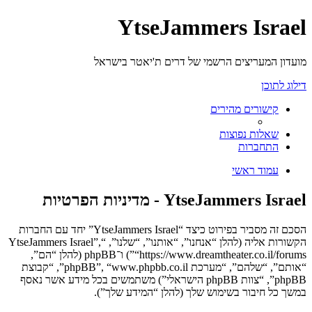
YtseJammers Israel
מועדון המעריצים הרשמי של דרים ת'יאטר בישראל
דילוג לתוכן
קישורים מהירים
שאלות נפוצות
התחברות
עמוד ראשי
YtseJammers Israel - מדיניות הפרטיות
הסכם זה מסביר בפירוט כיצד “YtseJammers Israel” יחד עם החברות
הקשורות אליה (להלן “אנחנו”, “אותנו”, “שלנו”, “YtseJammers Israel”,
“https://www.dreamtheater.co.il/forums”) ו־phpBB (להלן “הם”,
“אותם”, “שלהם”, “מערכת phpBB”, “www.phpbb.co.il”, “קבוצת
phpBB”, “צוות phpBB הישראלי”) משתמשים בכל מידע אשר נאסף
במשך כל חיבור בשימוש שלך (להלן “המידע שלך”).