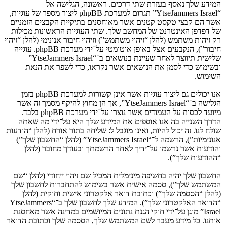
המידע שלך נאסף בעזרת שתי דרכים. ראשונה, הגלישה אל
“YtseJammers Israel” תגרום למערכת phpBB ליצור מספר של עוגיות,
אשר הם קבצי טקסט קטנים אשר מאוחסנים בתיקיית הקבצים הזמניים
של דפדפן האינטרנט של המחשב שלך. שתי העוגיות הראשונות מכילות
רק זיהות משתמש (להלן “זיהוי משתמש”) וזיהוי חיבור אנונימי (להלן “זיהוי
חיבור”), הנקבעים אצל באופן אוטומטי על־ידי מערכת phpBB. עוגייה
שלישית תיווצר לאחר שעיינת בנושאים ב־“YtseJammers Israel”
ובשימוש כדי לסמן את הנושאים אשר נקראו, כדי לשפר את הנאת
השימוש.
אנו יכולים גם ליצור עוגיות אשר אינן קשורות למערכת phpBB בזמן
הגלישה ב־“YtseJammers Israel”, אך הן מחוץ להיקף מסמך זה אשר
מיועד לכסות על העמודים אשר נוצרו על־ידי מערכת phpBB בלבד.
הדרך השנייה בה אנו אוספים את המידע שלך היא על־ידי מה שאתה
שולח לנו. זה יכול להיות, ואינו מוגבל ל: שליחה בתור אורח (להלן “הודעות
אנונימיות”), הרשמה ל־“YtseJammers Israel” (להלן “החשבון שלך”)
והודעות אשר נרשמו על־ידיך לאחר הרשמתך ובעודך מחובר (להלן
“ההודעות שלך”).
החשבון שלך יהיה בחשיפה מינימלית המכיל שם זיהוי ייחודי (להלן “שם
המשתמש שלך”), ססמה אישית אשר בשימוש להתחברות לחשבון שלך
(להלן “הססמה שלך”) וכתובת דואר אלקטרוני אישית וחוקית (להלן
“הדואר האלקטרוני שלך”). המידע שלך לחשבון שלך ב־“YtseJammers
Israel” מוגן על־ידי חוקי הגנת נתונים המיושמים במדינה אשר מאחסנת
אותנו. כל מידע מעבר לשם המשתמש שלך, הססמה שלך וכתובת הדואר