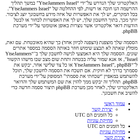
האלקטרוני שלך הנדרש על־ידי “YtseJammers Israel” במשך תהליך
ההרשמה הנו חובה או רשות, לפי ההחלטה של “YtseJammers Israel”.
בכל המקרים, יש לך את האפשרות של איזה מידע בחשבונך יוצג לציבור.
יותך מכך, בתוך החשבון שלך, יש לך את האפשרות לבחור או לבטל
הודעות דואר אלקטרוני אשר נוצרות באופן אוטומטי על־ידי מערכת
phpBB.
הססמה שלך מוצפנת (הצפנה לכיוון אחד) כך שהיא מאובטחת. עם זאת,
מומלץ שאתה לא תבצע שימוש חוזר באותה הססמה במספר אתרים
שונים. הססמה שלך היא האמצעי לגישה לחשבון שלך ב־“YtseJammers
Israel”, אז אנא שמור עליה בבטחה ותחת שום מצב שבו מישהו הקשור
ל־“YtseJammers Israel”, phpBB או כל צד שלישי אחר, יבקש את
ססמתך בדרך לא חוקית. אם תשכח את הססמה לחשבון שלך, תוכל
להשתמש במאפיין “שכחתי את ססמתי” המסופק על־ידי מערכת
phpBB. תהליך זה יבקש ממך להזין את שם המשתמש שלך והדואר
האלקטרוני שלך, לאחר מכן מערכת phpBB תיצור ססמה חדשה כדי
להשיב את חשבונך.
עמוד ראשי
יצירת קשר
כל הזמנים הם
UTC
מחיקת עוגיות
כל הזמנים הם
UTC
מחיקת עוגיות
יצירת קשר