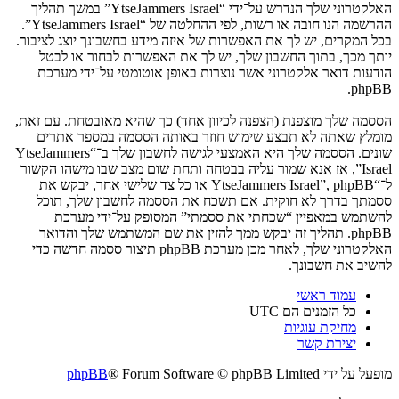
האלקטרוני שלך הנדרש על־ידי “YtseJammers Israel” במשך תהליך
ההרשמה הנו חובה או רשות, לפי ההחלטה של “YtseJammers Israel”.
בכל המקרים, יש לך את האפשרות של איזה מידע בחשבונך יוצג לציבור.
יותך מכך, בתוך החשבון שלך, יש לך את האפשרות לבחור או לבטל
הודעות דואר אלקטרוני אשר נוצרות באופן אוטומטי על־ידי מערכת
phpBB.
הססמה שלך מוצפנת (הצפנה לכיוון אחד) כך שהיא מאובטחת. עם זאת,
מומלץ שאתה לא תבצע שימוש חוזר באותה הססמה במספר אתרים
שונים. הססמה שלך היא האמצעי לגישה לחשבון שלך ב־“YtseJammers
Israel”, אז אנא שמור עליה בבטחה ותחת שום מצב שבו מישהו הקשור
ל־“YtseJammers Israel”, phpBB או כל צד שלישי אחר, יבקש את
ססמתך בדרך לא חוקית. אם תשכח את הססמה לחשבון שלך, תוכל
להשתמש במאפיין “שכחתי את ססמתי” המסופק על־ידי מערכת
phpBB. תהליך זה יבקש ממך להזין את שם המשתמש שלך והדואר
האלקטרוני שלך, לאחר מכן מערכת phpBB תיצור ססמה חדשה כדי
להשיב את חשבונך.
עמוד ראשי
כל הזמנים הם
UTC
מחיקת עוגיות
יצירת קשר
מופעל על ידי
® Forum Software © phpBB Limited
phpBB