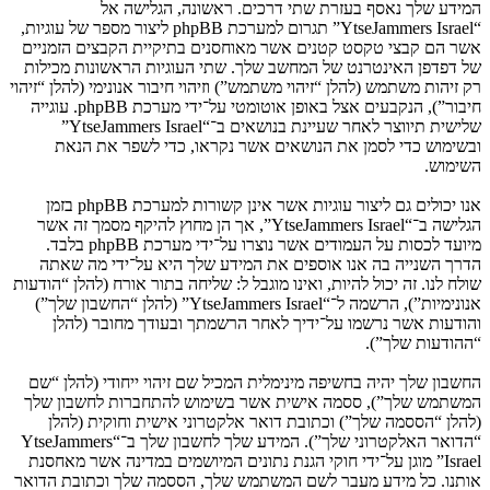
המידע שלך נאסף בעזרת שתי דרכים. ראשונה, הגלישה אל
“YtseJammers Israel” תגרום למערכת phpBB ליצור מספר של עוגיות,
אשר הם קבצי טקסט קטנים אשר מאוחסנים בתיקיית הקבצים הזמניים
של דפדפן האינטרנט של המחשב שלך. שתי העוגיות הראשונות מכילות
רק זיהות משתמש (להלן “זיהוי משתמש”) וזיהוי חיבור אנונימי (להלן “זיהוי
חיבור”), הנקבעים אצל באופן אוטומטי על־ידי מערכת phpBB. עוגייה
שלישית תיווצר לאחר שעיינת בנושאים ב־“YtseJammers Israel”
ובשימוש כדי לסמן את הנושאים אשר נקראו, כדי לשפר את הנאת
השימוש.
אנו יכולים גם ליצור עוגיות אשר אינן קשורות למערכת phpBB בזמן
הגלישה ב־“YtseJammers Israel”, אך הן מחוץ להיקף מסמך זה אשר
מיועד לכסות על העמודים אשר נוצרו על־ידי מערכת phpBB בלבד.
הדרך השנייה בה אנו אוספים את המידע שלך היא על־ידי מה שאתה
שולח לנו. זה יכול להיות, ואינו מוגבל ל: שליחה בתור אורח (להלן “הודעות
אנונימיות”), הרשמה ל־“YtseJammers Israel” (להלן “החשבון שלך”)
והודעות אשר נרשמו על־ידיך לאחר הרשמתך ובעודך מחובר (להלן
“ההודעות שלך”).
החשבון שלך יהיה בחשיפה מינימלית המכיל שם זיהוי ייחודי (להלן “שם
המשתמש שלך”), ססמה אישית אשר בשימוש להתחברות לחשבון שלך
(להלן “הססמה שלך”) וכתובת דואר אלקטרוני אישית וחוקית (להלן
“הדואר האלקטרוני שלך”). המידע שלך לחשבון שלך ב־“YtseJammers
Israel” מוגן על־ידי חוקי הגנת נתונים המיושמים במדינה אשר מאחסנת
אותנו. כל מידע מעבר לשם המשתמש שלך, הססמה שלך וכתובת הדואר