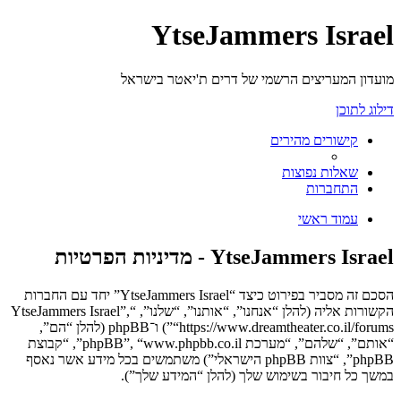
YtseJammers Israel
מועדון המעריצים הרשמי של דרים ת'יאטר בישראל
דילוג לתוכן
קישורים מהירים
שאלות נפוצות
התחברות
עמוד ראשי
YtseJammers Israel - מדיניות הפרטיות
הסכם זה מסביר בפירוט כיצד “YtseJammers Israel” יחד עם החברות
הקשורות אליה (להלן “אנחנו”, “אותנו”, “שלנו”, “YtseJammers Israel”,
“https://www.dreamtheater.co.il/forums”) ו־phpBB (להלן “הם”,
“אותם”, “שלהם”, “מערכת phpBB”, “www.phpbb.co.il”, “קבוצת
phpBB”, “צוות phpBB הישראלי”) משתמשים בכל מידע אשר נאסף
במשך כל חיבור בשימוש שלך (להלן “המידע שלך”).