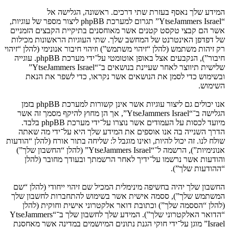
המידע שלך נאסף בעזרת שתי דרכים. ראשונה, הגלישה אל
“YtseJammers Israel” תגרום למערכת phpBB ליצור מספר של עוגיות,
אשר הם קבצי טקסט קטנים אשר מאוחסנים בתיקיית הקבצים הזמניים
של דפדפן האינטרנט של המחשב שלך. שתי העוגיות הראשונות מכילות
רק זיהות משתמש (להלן “זיהוי משתמש”) וזיהוי חיבור אנונימי (להלן “זיהוי
חיבור”), הנקבעים אצל באופן אוטומטי על־ידי מערכת phpBB. עוגייה
שלישית תיווצר לאחר שעיינת בנושאים ב־“YtseJammers Israel”
ובשימוש כדי לסמן את הנושאים אשר נקראו, כדי לשפר את הנאת
השימוש.
אנו יכולים גם ליצור עוגיות אשר אינן קשורות למערכת phpBB בזמן
הגלישה ב־“YtseJammers Israel”, אך הן מחוץ להיקף מסמך זה אשר
מיועד לכסות על העמודים אשר נוצרו על־ידי מערכת phpBB בלבד.
הדרך השנייה בה אנו אוספים את המידע שלך היא על־ידי מה שאתה
שולח לנו. זה יכול להיות, ואינו מוגבל ל: שליחה בתור אורח (להלן “הודעות
אנונימיות”), הרשמה ל־“YtseJammers Israel” (להלן “החשבון שלך”)
והודעות אשר נרשמו על־ידיך לאחר הרשמתך ובעודך מחובר (להלן
“ההודעות שלך”).
החשבון שלך יהיה בחשיפה מינימלית המכיל שם זיהוי ייחודי (להלן “שם
המשתמש שלך”), ססמה אישית אשר בשימוש להתחברות לחשבון שלך
(להלן “הססמה שלך”) וכתובת דואר אלקטרוני אישית וחוקית (להלן
“הדואר האלקטרוני שלך”). המידע שלך לחשבון שלך ב־“YtseJammers
Israel” מוגן על־ידי חוקי הגנת נתונים המיושמים במדינה אשר מאחסנת