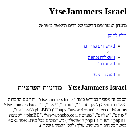
YtseJammers Israel
מועדון המעריצים הרשמי של דרים ת'יאטר בישראל
דילוג לתוכן
קישורים מהירים
שאלות נפוצות
התחברות
עמוד ראשי
YtseJammers Israel - מדיניות הפרטיות
הסכם זה מסביר בפירוט כיצד “YtseJammers Israel” יחד עם החברות
הקשורות אליה (להלן “אנחנו”, “אותנו”, “שלנו”, “YtseJammers Israel”,
“https://www.dreamtheater.co.il/forums”) ו־phpBB (להלן “הם”,
“אותם”, “שלהם”, “מערכת phpBB”, “www.phpbb.co.il”, “קבוצת
phpBB”, “צוות phpBB הישראלי”) משתמשים בכל מידע אשר נאסף
במשך כל חיבור בשימוש שלך (להלן “המידע שלך”).