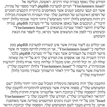
המידע שלך נאסף בעזרת שתי דרכים. ראשונה, הגלישה אל
“YtseJammers Israel” תגרום למערכת phpBB ליצור מספר של עוגיות,
אשר הם קבצי טקסט קטנים אשר מאוחסנים בתיקיית הקבצים הזמניים
של דפדפן האינטרנט של המחשב שלך. שתי העוגיות הראשונות מכילות
רק זיהות משתמש (להלן “זיהוי משתמש”) וזיהוי חיבור אנונימי (להלן “זיהוי
חיבור”), הנקבעים אצל באופן אוטומטי על־ידי מערכת phpBB. עוגייה
שלישית תיווצר לאחר שעיינת בנושאים ב־“YtseJammers Israel”
ובשימוש כדי לסמן את הנושאים אשר נקראו, כדי לשפר את הנאת
השימוש.
אנו יכולים גם ליצור עוגיות אשר אינן קשורות למערכת phpBB בזמן
הגלישה ב־“YtseJammers Israel”, אך הן מחוץ להיקף מסמך זה אשר
מיועד לכסות על העמודים אשר נוצרו על־ידי מערכת phpBB בלבד.
הדרך השנייה בה אנו אוספים את המידע שלך היא על־ידי מה שאתה
שולח לנו. זה יכול להיות, ואינו מוגבל ל: שליחה בתור אורח (להלן “הודעות
אנונימיות”), הרשמה ל־“YtseJammers Israel” (להלן “החשבון שלך”)
והודעות אשר נרשמו על־ידיך לאחר הרשמתך ובעודך מחובר (להלן
“ההודעות שלך”).
החשבון שלך יהיה בחשיפה מינימלית המכיל שם זיהוי ייחודי (להלן “שם
המשתמש שלך”), ססמה אישית אשר בשימוש להתחברות לחשבון שלך
(להלן “הססמה שלך”) וכתובת דואר אלקטרוני אישית וחוקית (להלן
“הדואר האלקטרוני שלך”). המידע שלך לחשבון שלך ב־“YtseJammers
Israel” מוגן על־ידי חוקי הגנת נתונים המיושמים במדינה אשר מאחסנת
אותנו. כל מידע מעבר לשם המשתמש שלך, הססמה שלך וכתובת הדואר