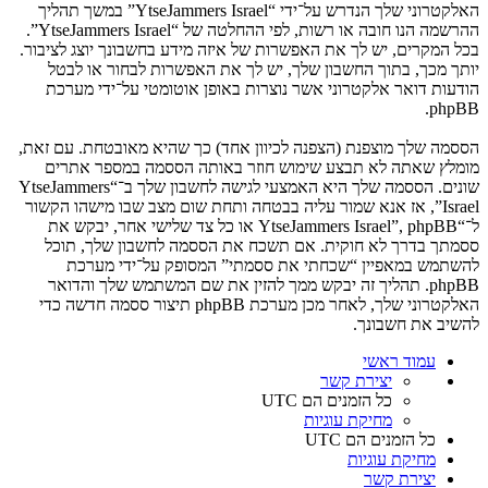
האלקטרוני שלך הנדרש על־ידי “YtseJammers Israel” במשך תהליך
ההרשמה הנו חובה או רשות, לפי ההחלטה של “YtseJammers Israel”.
בכל המקרים, יש לך את האפשרות של איזה מידע בחשבונך יוצג לציבור.
יותך מכך, בתוך החשבון שלך, יש לך את האפשרות לבחור או לבטל
הודעות דואר אלקטרוני אשר נוצרות באופן אוטומטי על־ידי מערכת
phpBB.
הססמה שלך מוצפנת (הצפנה לכיוון אחד) כך שהיא מאובטחת. עם זאת,
מומלץ שאתה לא תבצע שימוש חוזר באותה הססמה במספר אתרים
שונים. הססמה שלך היא האמצעי לגישה לחשבון שלך ב־“YtseJammers
Israel”, אז אנא שמור עליה בבטחה ותחת שום מצב שבו מישהו הקשור
ל־“YtseJammers Israel”, phpBB או כל צד שלישי אחר, יבקש את
ססמתך בדרך לא חוקית. אם תשכח את הססמה לחשבון שלך, תוכל
להשתמש במאפיין “שכחתי את ססמתי” המסופק על־ידי מערכת
phpBB. תהליך זה יבקש ממך להזין את שם המשתמש שלך והדואר
האלקטרוני שלך, לאחר מכן מערכת phpBB תיצור ססמה חדשה כדי
להשיב את חשבונך.
עמוד ראשי
יצירת קשר
כל הזמנים הם
UTC
מחיקת עוגיות
כל הזמנים הם
UTC
מחיקת עוגיות
יצירת קשר