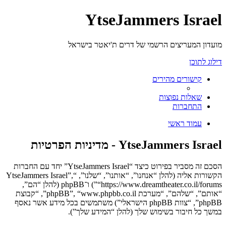
YtseJammers Israel
מועדון המעריצים הרשמי של דרים ת'יאטר בישראל
דילוג לתוכן
קישורים מהירים
שאלות נפוצות
התחברות
עמוד ראשי
YtseJammers Israel - מדיניות הפרטיות
הסכם זה מסביר בפירוט כיצד “YtseJammers Israel” יחד עם החברות
הקשורות אליה (להלן “אנחנו”, “אותנו”, “שלנו”, “YtseJammers Israel”,
“https://www.dreamtheater.co.il/forums”) ו־phpBB (להלן “הם”,
“אותם”, “שלהם”, “מערכת phpBB”, “www.phpbb.co.il”, “קבוצת
phpBB”, “צוות phpBB הישראלי”) משתמשים בכל מידע אשר נאסף
במשך כל חיבור בשימוש שלך (להלן “המידע שלך”).