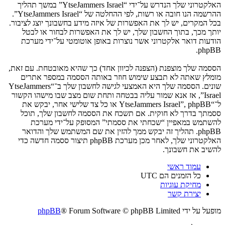
האלקטרוני שלך הנדרש על־ידי “YtseJammers Israel” במשך תהליך
ההרשמה הנו חובה או רשות, לפי ההחלטה של “YtseJammers Israel”.
בכל המקרים, יש לך את האפשרות של איזה מידע בחשבונך יוצג לציבור.
יותך מכך, בתוך החשבון שלך, יש לך את האפשרות לבחור או לבטל
הודעות דואר אלקטרוני אשר נוצרות באופן אוטומטי על־ידי מערכת
phpBB.
הססמה שלך מוצפנת (הצפנה לכיוון אחד) כך שהיא מאובטחת. עם זאת,
מומלץ שאתה לא תבצע שימוש חוזר באותה הססמה במספר אתרים
שונים. הססמה שלך היא האמצעי לגישה לחשבון שלך ב־“YtseJammers
Israel”, אז אנא שמור עליה בבטחה ותחת שום מצב שבו מישהו הקשור
ל־“YtseJammers Israel”, phpBB או כל צד שלישי אחר, יבקש את
ססמתך בדרך לא חוקית. אם תשכח את הססמה לחשבון שלך, תוכל
להשתמש במאפיין “שכחתי את ססמתי” המסופק על־ידי מערכת
phpBB. תהליך זה יבקש ממך להזין את שם המשתמש שלך והדואר
האלקטרוני שלך, לאחר מכן מערכת phpBB תיצור ססמה חדשה כדי
להשיב את חשבונך.
עמוד ראשי
כל הזמנים הם
UTC
מחיקת עוגיות
יצירת קשר
מופעל על ידי
® Forum Software © phpBB Limited
phpBB