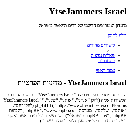
YtseJammers Israel
מועדון המעריצים הרשמי של דרים ת'יאטר בישראל
דילוג לתוכן
קישורים מהירים
שאלות נפוצות
התחברות
עמוד ראשי
YtseJammers Israel - מדיניות הפרטיות
הסכם זה מסביר בפירוט כיצד “YtseJammers Israel” יחד עם החברות
הקשורות אליה (להלן “אנחנו”, “אותנו”, “שלנו”, “YtseJammers Israel”,
“https://www.dreamtheater.co.il/forums”) ו־phpBB (להלן “הם”,
“אותם”, “שלהם”, “מערכת phpBB”, “www.phpbb.co.il”, “קבוצת
phpBB”, “צוות phpBB הישראלי”) משתמשים בכל מידע אשר נאסף
במשך כל חיבור בשימוש שלך (להלן “המידע שלך”).