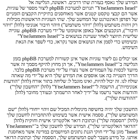
המידע שלך נאסף בעזרת שתי דרכים. ראשונה, הגלישה אל
“YtseJammers Israel” תגרום למערכת phpBB ליצור מספר של עוגיות,
אשר הם קבצי טקסט קטנים אשר מאוחסנים בתיקיית הקבצים הזמניים
של דפדפן האינטרנט של המחשב שלך. שתי העוגיות הראשונות מכילות
רק זיהות משתמש (להלן “זיהוי משתמש”) וזיהוי חיבור אנונימי (להלן “זיהוי
חיבור”), הנקבעים אצל באופן אוטומטי על־ידי מערכת phpBB. עוגייה
שלישית תיווצר לאחר שעיינת בנושאים ב־“YtseJammers Israel”
ובשימוש כדי לסמן את הנושאים אשר נקראו, כדי לשפר את הנאת
השימוש.
אנו יכולים גם ליצור עוגיות אשר אינן קשורות למערכת phpBB בזמן
הגלישה ב־“YtseJammers Israel”, אך הן מחוץ להיקף מסמך זה אשר
מיועד לכסות על העמודים אשר נוצרו על־ידי מערכת phpBB בלבד.
הדרך השנייה בה אנו אוספים את המידע שלך היא על־ידי מה שאתה
שולח לנו. זה יכול להיות, ואינו מוגבל ל: שליחה בתור אורח (להלן “הודעות
אנונימיות”), הרשמה ל־“YtseJammers Israel” (להלן “החשבון שלך”)
והודעות אשר נרשמו על־ידיך לאחר הרשמתך ובעודך מחובר (להלן
“ההודעות שלך”).
החשבון שלך יהיה בחשיפה מינימלית המכיל שם זיהוי ייחודי (להלן “שם
המשתמש שלך”), ססמה אישית אשר בשימוש להתחברות לחשבון שלך
(להלן “הססמה שלך”) וכתובת דואר אלקטרוני אישית וחוקית (להלן
“הדואר האלקטרוני שלך”). המידע שלך לחשבון שלך ב־“YtseJammers
Israel” מוגן על־ידי חוקי הגנת נתונים המיושמים במדינה אשר מאחסנת
אותנו. כל מידע מעבר לשם המשתמש שלך, הססמה שלך וכתובת הדואר