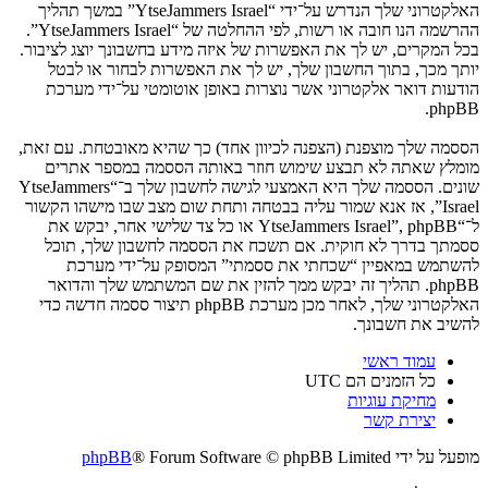
האלקטרוני שלך הנדרש על־ידי “YtseJammers Israel” במשך תהליך
ההרשמה הנו חובה או רשות, לפי ההחלטה של “YtseJammers Israel”.
בכל המקרים, יש לך את האפשרות של איזה מידע בחשבונך יוצג לציבור.
יותך מכך, בתוך החשבון שלך, יש לך את האפשרות לבחור או לבטל
הודעות דואר אלקטרוני אשר נוצרות באופן אוטומטי על־ידי מערכת
phpBB.
הססמה שלך מוצפנת (הצפנה לכיוון אחד) כך שהיא מאובטחת. עם זאת,
מומלץ שאתה לא תבצע שימוש חוזר באותה הססמה במספר אתרים
שונים. הססמה שלך היא האמצעי לגישה לחשבון שלך ב־“YtseJammers
Israel”, אז אנא שמור עליה בבטחה ותחת שום מצב שבו מישהו הקשור
ל־“YtseJammers Israel”, phpBB או כל צד שלישי אחר, יבקש את
ססמתך בדרך לא חוקית. אם תשכח את הססמה לחשבון שלך, תוכל
להשתמש במאפיין “שכחתי את ססמתי” המסופק על־ידי מערכת
phpBB. תהליך זה יבקש ממך להזין את שם המשתמש שלך והדואר
האלקטרוני שלך, לאחר מכן מערכת phpBB תיצור ססמה חדשה כדי
להשיב את חשבונך.
עמוד ראשי
כל הזמנים הם
UTC
מחיקת עוגיות
יצירת קשר
מופעל על ידי
® Forum Software © phpBB Limited
phpBB