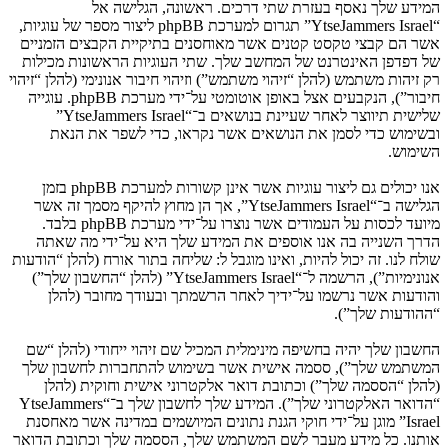
המידע שלך נאסף בעזרת שתי דרכים. ראשונה, הגלישה אל
“YtseJammers Israel” תגרום למערכת phpBB ליצור מספר של עוגיות,
אשר הם קבצי טקסט קטנים אשר מאוחסנים בתיקיית הקבצים הזמניים
של דפדפן האינטרנט של המחשב שלך. שתי העוגיות הראשונות מכילות
רק זיהות משתמש (להלן “זיהוי משתמש”) וזיהוי חיבור אנונימי (להלן “זיהוי
חיבור”), הנקבעים אצל באופן אוטומטי על־ידי מערכת phpBB. עוגייה
שלישית תיווצר לאחר שעיינת בנושאים ב־“YtseJammers Israel”
ובשימוש כדי לסמן את הנושאים אשר נקראו, כדי לשפר את הנאת
השימוש.
אנו יכולים גם ליצור עוגיות אשר אינן קשורות למערכת phpBB בזמן
הגלישה ב־“YtseJammers Israel”, אך הן מחוץ להיקף מסמך זה אשר
מיועד לכסות על העמודים אשר נוצרו על־ידי מערכת phpBB בלבד.
הדרך השנייה בה אנו אוספים את המידע שלך היא על־ידי מה שאתה
שולח לנו. זה יכול להיות, ואינו מוגבל ל: שליחה בתור אורח (להלן “הודעות
אנונימיות”), הרשמה ל־“YtseJammers Israel” (להלן “החשבון שלך”)
והודעות אשר נרשמו על־ידיך לאחר הרשמתך ובעודך מחובר (להלן
“ההודעות שלך”).
החשבון שלך יהיה בחשיפה מינימלית המכיל שם זיהוי ייחודי (להלן “שם
המשתמש שלך”), ססמה אישית אשר בשימוש להתחברות לחשבון שלך
(להלן “הססמה שלך”) וכתובת דואר אלקטרוני אישית וחוקית (להלן
“הדואר האלקטרוני שלך”). המידע שלך לחשבון שלך ב־“YtseJammers
Israel” מוגן על־ידי חוקי הגנת נתונים המיושמים במדינה אשר מאחסנת
אותנו. כל מידע מעבר לשם המשתמש שלך, הססמה שלך וכתובת הדואר