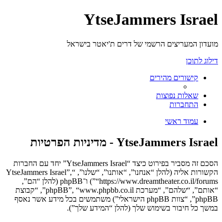
YtseJammers Israel
מועדון המעריצים הרשמי של דרים ת'יאטר בישראל
דילוג לתוכן
קישורים מהירים
שאלות נפוצות
התחברות
עמוד ראשי
YtseJammers Israel - מדיניות הפרטיות
הסכם זה מסביר בפירוט כיצד “YtseJammers Israel” יחד עם החברות
הקשורות אליה (להלן “אנחנו”, “אותנו”, “שלנו”, “YtseJammers Israel”,
“https://www.dreamtheater.co.il/forums”) ו־phpBB (להלן “הם”,
“אותם”, “שלהם”, “מערכת phpBB”, “www.phpbb.co.il”, “קבוצת
phpBB”, “צוות phpBB הישראלי”) משתמשים בכל מידע אשר נאסף
במשך כל חיבור בשימוש שלך (להלן “המידע שלך”).