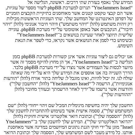
המידע שלך נאסף בעזרת שתי דרכים. ראשונה, הגלישה אל
“YtseJammers Israel” תגרום למערכת phpBB ליצור מספר של עוגיות,
אשר הם קבצי טקסט קטנים אשר מאוחסנים בתיקיית הקבצים הזמניים
של דפדפן האינטרנט של המחשב שלך. שתי העוגיות הראשונות מכילות
רק זיהות משתמש (להלן “זיהוי משתמש”) וזיהוי חיבור אנונימי (להלן “זיהוי
חיבור”), הנקבעים אצל באופן אוטומטי על־ידי מערכת phpBB. עוגייה
שלישית תיווצר לאחר שעיינת בנושאים ב־“YtseJammers Israel”
ובשימוש כדי לסמן את הנושאים אשר נקראו, כדי לשפר את הנאת
השימוש.
אנו יכולים גם ליצור עוגיות אשר אינן קשורות למערכת phpBB בזמן
הגלישה ב־“YtseJammers Israel”, אך הן מחוץ להיקף מסמך זה אשר
מיועד לכסות על העמודים אשר נוצרו על־ידי מערכת phpBB בלבד.
הדרך השנייה בה אנו אוספים את המידע שלך היא על־ידי מה שאתה
שולח לנו. זה יכול להיות, ואינו מוגבל ל: שליחה בתור אורח (להלן “הודעות
אנונימיות”), הרשמה ל־“YtseJammers Israel” (להלן “החשבון שלך”)
והודעות אשר נרשמו על־ידיך לאחר הרשמתך ובעודך מחובר (להלן
“ההודעות שלך”).
החשבון שלך יהיה בחשיפה מינימלית המכיל שם זיהוי ייחודי (להלן “שם
המשתמש שלך”), ססמה אישית אשר בשימוש להתחברות לחשבון שלך
(להלן “הססמה שלך”) וכתובת דואר אלקטרוני אישית וחוקית (להלן
“הדואר האלקטרוני שלך”). המידע שלך לחשבון שלך ב־“YtseJammers
Israel” מוגן על־ידי חוקי הגנת נתונים המיושמים במדינה אשר מאחסנת
אותנו. כל מידע מעבר לשם המשתמש שלך, הססמה שלך וכתובת הדואר