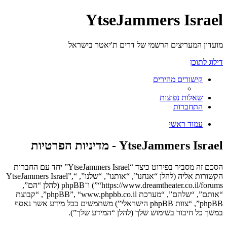
YtseJammers Israel
מועדון המעריצים הרשמי של דרים ת'יאטר בישראל
דילוג לתוכן
קישורים מהירים
שאלות נפוצות
התחברות
עמוד ראשי
YtseJammers Israel - מדיניות הפרטיות
הסכם זה מסביר בפירוט כיצד “YtseJammers Israel” יחד עם החברות
הקשורות אליה (להלן “אנחנו”, “אותנו”, “שלנו”, “YtseJammers Israel”,
“https://www.dreamtheater.co.il/forums”) ו־phpBB (להלן “הם”,
“אותם”, “שלהם”, “מערכת phpBB”, “www.phpbb.co.il”, “קבוצת
phpBB”, “צוות phpBB הישראלי”) משתמשים בכל מידע אשר נאסף
במשך כל חיבור בשימוש שלך (להלן “המידע שלך”).