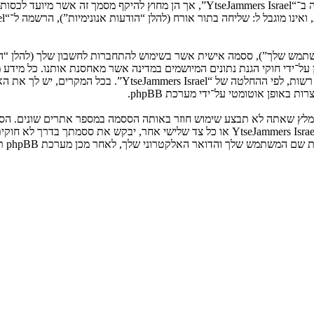
המשתמש שלך”), ססמה אישית אשר בשימוש להתחברות לחשבון שלך (להלן “ה
ני שלך”). המידע שלך לחשבון שלך ב־“YtseJammers Israel” מוגן על־ידי חוקי הגנת נתונים המיושמים ב
הנדרש על־ידי “YtseJammers Israel” במשך תהליך ההרשמה הנו ח
באופן אוטומטי על־ידי מערכת phpBB.
אנא שמור עליה בבטחה ותחת שום מצב שבו מישהו הקשור ל־“YtseJammers Israel”, phpBB א