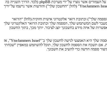
אנו יכולים גם ליצור עוגיות אשר אינן קשורות למערכת phpBB בזמן הגלישה ב־“YtseJammers Israel”, אך הן מחוץ להיקף מסמך זה אשר מיועד לכסות על העמודים אשר נוצרו על־ידי מערכת phpBB בלבד. הדרך השנייה בה
אנו אוספים את המידע שלך היא על־ידי מה שאתה שולח לנו. זה יכול להיות, ואינו מוגבל ל: שליחה בתור אורח (להלן “הודעות אנונימיות”), הרשמה ל־“YtseJammers Israel” (להלן “החשבון שלך”) והודעות אשר נרשמו על־ידיך
ססמה שלך”) וכתובת דואר אלקטרוני אישית וחוקית (להלן “הדואר
מדינה אשר מאחסנת אותנו. כל מידע מעבר לשם המשתמש שלך, הססמה שלך וכתובת הדואר האלקטרוני שלך
ובה או רשות, לפי ההחלטה של “YtseJammers Israel”. בכל המקרים, יש לך את האפשרות של איזה מידע בחשבונך יוצג לציבור. יותך מכך, בתוך החשבון
הססמה שלך מוצפנת (הצפנה לכיוון אחד) כך שהיא מאובטחת. עם זאת, מומלץ שאתה לא תבצע שימוש חוזר באותה הססמה במספר אתרים שונים. הססמה שלך היא האמצעי לגישה לחשבון שלך ב־“YtseJammers Israel”, אז
ו כל צד שלישי אחר, יבקש את ססמתך בדרך לא חוקית. אם תשכח את הססמה לחשבון שלך, תוכל להשתמש במאפיין “שכחתי