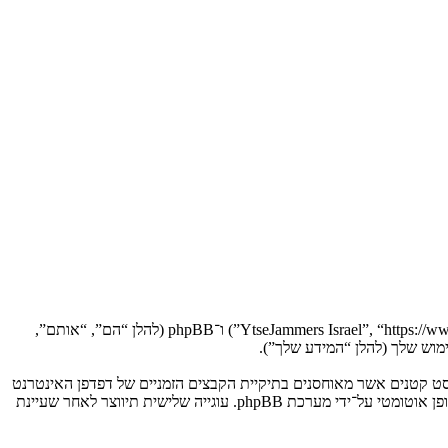
הסכם זה מסביר בפירוט כיצד “YtseJammers Israel” יחד עם החברות הקשורות אליה (להלן “אנחנו”, “אותנו”, “שלנו”, “YtseJammers Israel”, “https://www.dreamtheater.co.il/forums”) ו־phpBB (להלן “הם”, “אותם”,
 תגרום למערכת phpBB ליצור מספר של עוגיות, אשר הם קבצי טקסט קטנים אשר מאוחסנים בתיקיית הקבצים הזמניים של דפדפן האינטרנט
של המחשב שלך. שתי העוגיות הראשונות מכילות רק זיהות משתמש (להלן “זיהוי משתמש”) וזיהוי חיבור אנונימי (להלן “זיהוי חיבור”), הנקבעים אצל באופן אוטומטי על־ידי מערכת phpBB. עוגייה שלישית תיווצר לאחר שעיינת