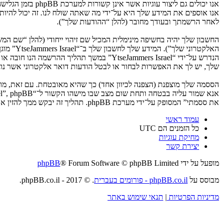
לאחר הרשמתך ובעודך מחובר (להלן “ההודעות שלך”).
החשבון שלך יהיה בחשיפה מינימלית המכיל שם זיהוי ייחודי (להלן “שם 
האלקטרו
שלך, יש לך את האפשרות לבחור או לבטל הודעות דואר אלקטרוני אשר נוצרות 
את ססמתי” המסופק על־ידי מערכת phpBB. תהליך זה יבקש ממך להזין את שם המשתמש שלך והדואר האלקטרוני שלך, לאחר מכן מערכת phpBB תיצור ססמה חדשה כדי להשיב את חשבונך.
עמוד ראשי
כל הזמנים הם
UTC
מחיקת עוגיות
יצירת קשר
מופעל על ידי
® Forum Software © phpBB Limited
phpBB
מבוסס על
phpBB.co.il - פורומים בעברית
. © 2017 - phpBB.co.il.
מדיניות הפרטיות
|
תנאי שימוש באתר