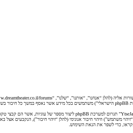
המידע שלך נאסף בעזרת שתי דרכים. ראשונה, הגלישה אל “YtseJammers Israel”