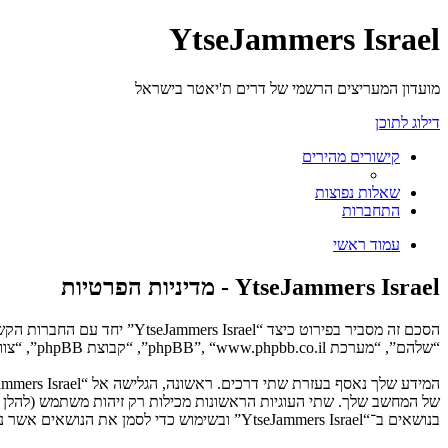
YtseJammers Israel
מועדון המעריצים הרשמי של דרים ת'יאטר בישראל
דילוג לתוכן
קישורים מהירים
שאלות נפוצות
התחברות
עמוד ראשי
YtseJammers Israel - מדיניות הפרטיות
“שלהם”, “מערכת phpBB”, “www.phpbb.co.il”, “קבוצת phpBB”, “צוות phpBB הישראלי”) משתמשים בכל מידע אשר נאסף במשך כל חיבור בשימוש שלך (להלן “המידע שלך”).
בנושאים ב־“YtseJammers Israel” ובשימוש כדי לסמן את הנושאים אשר נקראו, כדי לשפר את הנאת השימוש.