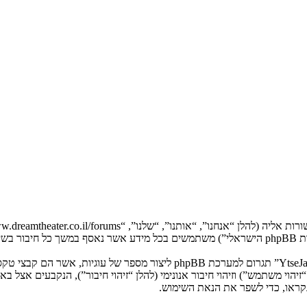
המידע שלך נאסף בעזרת שתי דרכים. ראשונה, הגלישה אל “YtseJammers Israel”