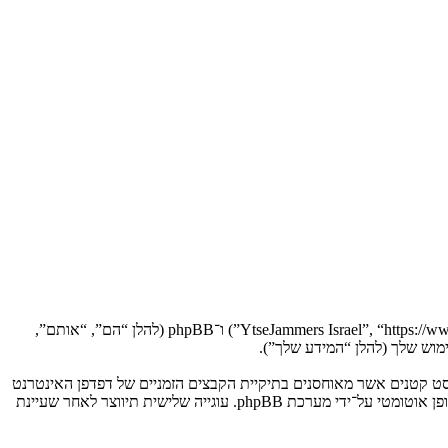
הסכם זה מסביר בפירוט כיצד “YtseJammers Israel” יחד עם החברות הקשורות אליה (להלן “אנחנו”, “אותנו”, “שלנו”, “YtseJammers Israel”, “https://www.dreamtheater.co.il/forums”) ו־phpBB (להלן “הם”, “אותם”,
 תגרום למערכת phpBB ליצור מספר של עוגיות, אשר הם קבצי טקסט קטנים אשר מאוחסנים בתיקיית הקבצים הזמניים של דפדפן האינטרנט
של המחשב שלך. שתי העוגיות הראשונות מכילות רק זיהות משתמש (להלן “זיהוי משתמש”) וזיהוי חיבור אנונימי (להלן “זיהוי חיבור”), הנקבעים אצל באופן אוטומטי על־ידי מערכת phpBB. עוגייה שלישית תיווצר לאחר שעיינת