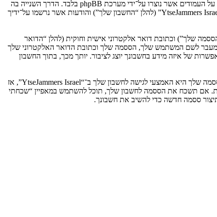
אנו יכולים גם ליצור עוגיות אשר אינן קשורות למערכת phpBB בזמן הגלישה ב־“YtseJammers Israel”, אך הן מחוץ להיקף מסמך זה אשר מיועד לכסות על העמודים אשר נוצרו על־ידי מערכת phpBB בלבד. הדרך השנייה בה
אנו אוספים את המידע שלך היא על־ידי מה שאתה שולח לנו. זה יכול להיות, ואינו מוגבל ל: שליחה בתור אורח (להלן “הודעות אנונימיות”), הרשמה ל־“YtseJammers Israel” (להלן “החשבון שלך”) והודעות אשר נרשמו על־ידיך
ססמה שלך”) וכתובת דואר אלקטרוני אישית וחוקית (להלן “הדואר
מדינה אשר מאחסנת אותנו. כל מידע מעבר לשם המשתמש שלך, הססמה שלך וכתובת הדואר האלקטרוני שלך
ובה או רשות, לפי ההחלטה של “YtseJammers Israel”. בכל המקרים, יש לך את האפשרות של איזה מידע בחשבונך יוצג לציבור. יותך מכך, בתוך החשבון
הססמה שלך מוצפנת (הצפנה לכיוון אחד) כך שהיא מאובטחת. עם זאת, מומלץ שאתה לא תבצע שימוש חוזר באותה הססמה במספר אתרים שונים. הססמה שלך היא האמצעי לגישה לחשבון שלך ב־“YtseJammers Israel”, אז
ו כל צד שלישי אחר, יבקש את ססמתך בדרך לא חוקית. אם תשכח את הססמה לחשבון שלך, תוכל להשתמש במאפיין “שכחתי