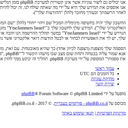
לאחר הרשמתך ובעודך מחובר (להלן “ההודעות שלך”).
החשבון שלך יהיה בחשיפה מינימלית המכיל שם זיהוי ייחודי (להלן “שם 
האלקטרו
שלך, יש לך את האפשרות לבחור או לבטל הודעות דואר אלקטרוני אשר נוצרות 
את ססמתי” המסופק על־ידי מערכת phpBB. תהליך זה יבקש ממך להזין את שם המשתמש שלך והדואר האלקטרוני שלך, לאחר מכן מערכת phpBB תיצור ססמה חדשה כדי להשיב את חשבונך.
עמוד ראשי
כל הזמנים הם
UTC
מחיקת עוגיות
יצירת קשר
מופעל על ידי
® Forum Software © phpBB Limited
phpBB
מבוסס על
phpBB.co.il - פורומים בעברית
. © 2017 - phpBB.co.il.
מדיניות הפרטיות
|
תנאי שימוש באתר