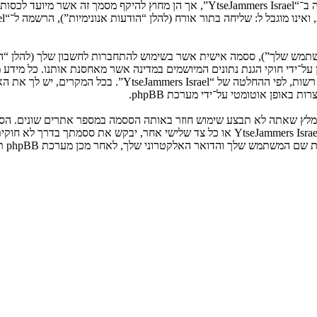
המשתמש שלך”), ססמה אישית אשר בשימוש להתחברות לחשבון שלך (להלן “ה
ני שלך”). המידע שלך לחשבון שלך ב־“YtseJammers Israel” מוגן על־ידי חוקי הגנת נתונים המיושמים ב
הנדרש על־ידי “YtseJammers Israel” במשך תהליך ההרשמה הנו ח
באופן אוטומטי על־ידי מערכת phpBB.
אנא שמור עליה בבטחה ותחת שום מצב שבו מישהו הקשור ל־“YtseJammers Israel”, phpBB א