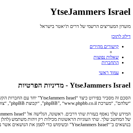
YtseJammers Israel
מועדון המעריצים הרשמי של דרים ת'יאטר בישראל
דילוג לתוכן
קישורים מהירים
שאלות נפוצות
התחברות
עמוד ראשי
YtseJammers Israel - מדיניות הפרטיות
“שלהם”, “מערכת phpBB”, “www.phpbb.co.il”, “קבוצת phpBB”, “צוות phpBB הישראלי”) משתמשים בכל מידע אשר נאסף במשך כל חיבור בשימוש שלך (להלן “המידע שלך”).
בנושאים ב־“YtseJammers Israel” ובשימוש כדי לסמן את הנושאים אשר נקראו, כדי לשפר את הנאת השימוש.