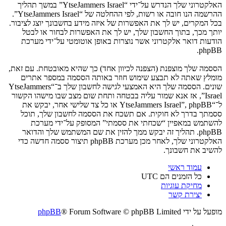
האלקטרוני שלך הנדרש על־ידי “YtseJammers Israel” במשך תהליך
ההרשמה הנו חובה או רשות, לפי ההחלטה של “YtseJammers Israel”.
בכל המקרים, יש לך את האפשרות של איזה מידע בחשבונך יוצג לציבור.
יותך מכך, בתוך החשבון שלך, יש לך את האפשרות לבחור או לבטל
הודעות דואר אלקטרוני אשר נוצרות באופן אוטומטי על־ידי מערכת
phpBB.
הססמה שלך מוצפנת (הצפנה לכיוון אחד) כך שהיא מאובטחת. עם זאת,
מומלץ שאתה לא תבצע שימוש חוזר באותה הססמה במספר אתרים
שונים. הססמה שלך היא האמצעי לגישה לחשבון שלך ב־“YtseJammers
Israel”, אז אנא שמור עליה בבטחה ותחת שום מצב שבו מישהו הקשור
ל־“YtseJammers Israel”, phpBB או כל צד שלישי אחר, יבקש את
ססמתך בדרך לא חוקית. אם תשכח את הססמה לחשבון שלך, תוכל
להשתמש במאפיין “שכחתי את ססמתי” המסופק על־ידי מערכת
phpBB. תהליך זה יבקש ממך להזין את שם המשתמש שלך והדואר
האלקטרוני שלך, לאחר מכן מערכת phpBB תיצור ססמה חדשה כדי
להשיב את חשבונך.
עמוד ראשי
כל הזמנים הם
UTC
מחיקת עוגיות
יצירת קשר
מופעל על ידי
® Forum Software © phpBB Limited
phpBB