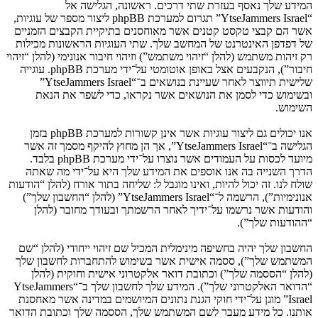
המידע שלך נאסף בעזרת שתי דרכים. ראשונה, הגלישה אל
“YtseJammers Israel” תגרום למערכת phpBB ליצור מספר של עוגיות,
אשר הם קבצי טקסט קטנים אשר מאוחסנים בתיקיית הקבצים הזמניים
של דפדפן האינטרנט של המחשב שלך. שתי העוגיות הראשונות מכילות
רק זיהות משתמש (להלן “זיהוי משתמש”) וזיהוי חיבור אנונימי (להלן “זיהוי
חיבור”), הנקבעים אצל באופן אוטומטי על־ידי מערכת phpBB. עוגייה
שלישית תיווצר לאחר שעיינת בנושאים ב־“YtseJammers Israel”
ובשימוש כדי לסמן את הנושאים אשר נקראו, כדי לשפר את הנאת
השימוש.
אנו יכולים גם ליצור עוגיות אשר אינן קשורות למערכת phpBB בזמן
הגלישה ב־“YtseJammers Israel”, אך הן מחוץ להיקף מסמך זה אשר
מיועד לכסות על העמודים אשר נוצרו על־ידי מערכת phpBB בלבד.
הדרך השנייה בה אנו אוספים את המידע שלך היא על־ידי מה שאתה
שולח לנו. זה יכול להיות, ואינו מוגבל ל: שליחה בתור אורח (להלן “הודעות
אנונימיות”), הרשמה ל־“YtseJammers Israel” (להלן “החשבון שלך”)
והודעות אשר נרשמו על־ידיך לאחר הרשמתך ובעודך מחובר (להלן
“ההודעות שלך”).
החשבון שלך יהיה בחשיפה מינימלית המכיל שם זיהוי ייחודי (להלן “שם
המשתמש שלך”), ססמה אישית אשר בשימוש להתחברות לחשבון שלך
(להלן “הססמה שלך”) וכתובת דואר אלקטרוני אישית וחוקית (להלן
“הדואר האלקטרוני שלך”). המידע שלך לחשבון שלך ב־“YtseJammers
Israel” מוגן על־ידי חוקי הגנת נתונים המיושמים במדינה אשר מאחסנת
אותנו. כל מידע מעבר לשם המשתמש שלך, הססמה שלך וכתובת הדואר