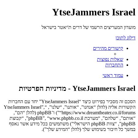
YtseJammers Israel
מועדון המעריצים הרשמי של דרים ת'יאטר בישראל
דילוג לתוכן
קישורים מהירים
שאלות נפוצות
התחברות
עמוד ראשי
YtseJammers Israel - מדיניות הפרטיות
הסכם זה מסביר בפירוט כיצד “YtseJammers Israel” יחד עם החברות
הקשורות אליה (להלן “אנחנו”, “אותנו”, “שלנו”, “YtseJammers Israel”,
“https://www.dreamtheater.co.il/forums”) ו־phpBB (להלן “הם”,
“אותם”, “שלהם”, “מערכת phpBB”, “www.phpbb.co.il”, “קבוצת
phpBB”, “צוות phpBB הישראלי”) משתמשים בכל מידע אשר נאסף
במשך כל חיבור בשימוש שלך (להלן “המידע שלך”).