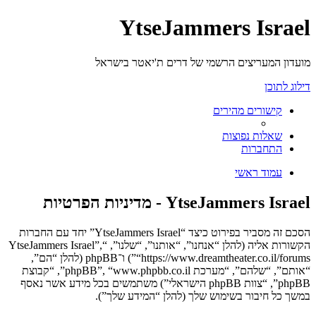
YtseJammers Israel
מועדון המעריצים הרשמי של דרים ת'יאטר בישראל
דילוג לתוכן
קישורים מהירים
שאלות נפוצות
התחברות
עמוד ראשי
YtseJammers Israel - מדיניות הפרטיות
הסכם זה מסביר בפירוט כיצד “YtseJammers Israel” יחד עם החברות
הקשורות אליה (להלן “אנחנו”, “אותנו”, “שלנו”, “YtseJammers Israel”,
“https://www.dreamtheater.co.il/forums”) ו־phpBB (להלן “הם”,
“אותם”, “שלהם”, “מערכת phpBB”, “www.phpbb.co.il”, “קבוצת
phpBB”, “צוות phpBB הישראלי”) משתמשים בכל מידע אשר נאסף
במשך כל חיבור בשימוש שלך (להלן “המידע שלך”).