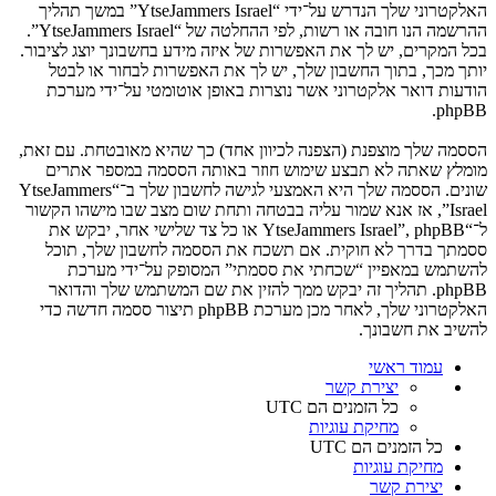
האלקטרוני שלך הנדרש על־ידי “YtseJammers Israel” במשך תהליך
ההרשמה הנו חובה או רשות, לפי ההחלטה של “YtseJammers Israel”.
בכל המקרים, יש לך את האפשרות של איזה מידע בחשבונך יוצג לציבור.
יותך מכך, בתוך החשבון שלך, יש לך את האפשרות לבחור או לבטל
הודעות דואר אלקטרוני אשר נוצרות באופן אוטומטי על־ידי מערכת
phpBB.
הססמה שלך מוצפנת (הצפנה לכיוון אחד) כך שהיא מאובטחת. עם זאת,
מומלץ שאתה לא תבצע שימוש חוזר באותה הססמה במספר אתרים
שונים. הססמה שלך היא האמצעי לגישה לחשבון שלך ב־“YtseJammers
Israel”, אז אנא שמור עליה בבטחה ותחת שום מצב שבו מישהו הקשור
ל־“YtseJammers Israel”, phpBB או כל צד שלישי אחר, יבקש את
ססמתך בדרך לא חוקית. אם תשכח את הססמה לחשבון שלך, תוכל
להשתמש במאפיין “שכחתי את ססמתי” המסופק על־ידי מערכת
phpBB. תהליך זה יבקש ממך להזין את שם המשתמש שלך והדואר
האלקטרוני שלך, לאחר מכן מערכת phpBB תיצור ססמה חדשה כדי
להשיב את חשבונך.
עמוד ראשי
יצירת קשר
כל הזמנים הם
UTC
מחיקת עוגיות
כל הזמנים הם
UTC
מחיקת עוגיות
יצירת קשר