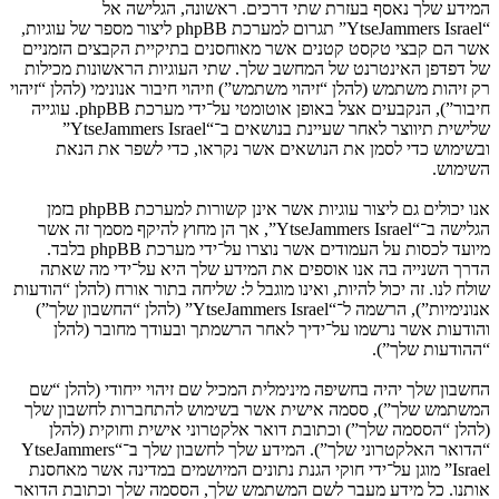
המידע שלך נאסף בעזרת שתי דרכים. ראשונה, הגלישה אל
“YtseJammers Israel” תגרום למערכת phpBB ליצור מספר של עוגיות,
אשר הם קבצי טקסט קטנים אשר מאוחסנים בתיקיית הקבצים הזמניים
של דפדפן האינטרנט של המחשב שלך. שתי העוגיות הראשונות מכילות
רק זיהות משתמש (להלן “זיהוי משתמש”) וזיהוי חיבור אנונימי (להלן “זיהוי
חיבור”), הנקבעים אצל באופן אוטומטי על־ידי מערכת phpBB. עוגייה
שלישית תיווצר לאחר שעיינת בנושאים ב־“YtseJammers Israel”
ובשימוש כדי לסמן את הנושאים אשר נקראו, כדי לשפר את הנאת
השימוש.
אנו יכולים גם ליצור עוגיות אשר אינן קשורות למערכת phpBB בזמן
הגלישה ב־“YtseJammers Israel”, אך הן מחוץ להיקף מסמך זה אשר
מיועד לכסות על העמודים אשר נוצרו על־ידי מערכת phpBB בלבד.
הדרך השנייה בה אנו אוספים את המידע שלך היא על־ידי מה שאתה
שולח לנו. זה יכול להיות, ואינו מוגבל ל: שליחה בתור אורח (להלן “הודעות
אנונימיות”), הרשמה ל־“YtseJammers Israel” (להלן “החשבון שלך”)
והודעות אשר נרשמו על־ידיך לאחר הרשמתך ובעודך מחובר (להלן
“ההודעות שלך”).
החשבון שלך יהיה בחשיפה מינימלית המכיל שם זיהוי ייחודי (להלן “שם
המשתמש שלך”), ססמה אישית אשר בשימוש להתחברות לחשבון שלך
(להלן “הססמה שלך”) וכתובת דואר אלקטרוני אישית וחוקית (להלן
“הדואר האלקטרוני שלך”). המידע שלך לחשבון שלך ב־“YtseJammers
Israel” מוגן על־ידי חוקי הגנת נתונים המיושמים במדינה אשר מאחסנת
אותנו. כל מידע מעבר לשם המשתמש שלך, הססמה שלך וכתובת הדואר