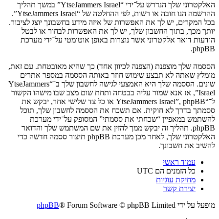
האלקטרוני שלך הנדרש על־ידי “YtseJammers Israel” במשך תהליך
ההרשמה הנו חובה או רשות, לפי ההחלטה של “YtseJammers Israel”.
בכל המקרים, יש לך את האפשרות של איזה מידע בחשבונך יוצג לציבור.
יותך מכך, בתוך החשבון שלך, יש לך את האפשרות לבחור או לבטל
הודעות דואר אלקטרוני אשר נוצרות באופן אוטומטי על־ידי מערכת
phpBB.
הססמה שלך מוצפנת (הצפנה לכיוון אחד) כך שהיא מאובטחת. עם זאת,
מומלץ שאתה לא תבצע שימוש חוזר באותה הססמה במספר אתרים
שונים. הססמה שלך היא האמצעי לגישה לחשבון שלך ב־“YtseJammers
Israel”, אז אנא שמור עליה בבטחה ותחת שום מצב שבו מישהו הקשור
ל־“YtseJammers Israel”, phpBB או כל צד שלישי אחר, יבקש את
ססמתך בדרך לא חוקית. אם תשכח את הססמה לחשבון שלך, תוכל
להשתמש במאפיין “שכחתי את ססמתי” המסופק על־ידי מערכת
phpBB. תהליך זה יבקש ממך להזין את שם המשתמש שלך והדואר
האלקטרוני שלך, לאחר מכן מערכת phpBB תיצור ססמה חדשה כדי
להשיב את חשבונך.
עמוד ראשי
כל הזמנים הם
UTC
מחיקת עוגיות
יצירת קשר
מופעל על ידי
® Forum Software © phpBB Limited
phpBB