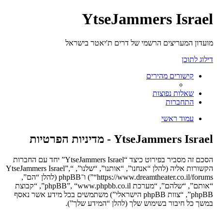
YtseJammers Israel
מועדון המעריצים הרשמי של דרים ת'יאטר בישראל
דילוג לתוכן
קישורים מהירים
שאלות נפוצות
התחברות
עמוד ראשי
YtseJammers Israel - מדיניות הפרטיות
הסכם זה מסביר בפירוט כיצד “YtseJammers Israel” יחד עם החברות
הקשורות אליה (להלן “אנחנו”, “אותנו”, “שלנו”, “YtseJammers Israel”,
“https://www.dreamtheater.co.il/forums”) ו־phpBB (להלן “הם”,
“אותם”, “שלהם”, “מערכת phpBB”, “www.phpbb.co.il”, “קבוצת
phpBB”, “צוות phpBB הישראלי”) משתמשים בכל מידע אשר נאסף
במשך כל חיבור בשימוש שלך (להלן “המידע שלך”).