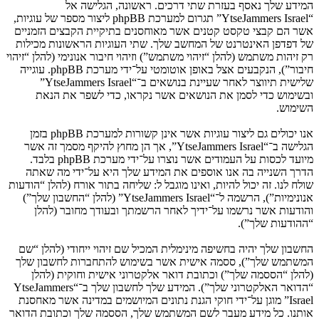
המידע שלך נאסף בעזרת שתי דרכים. ראשונה, הגלישה אל
“YtseJammers Israel” תגרום למערכת phpBB ליצור מספר של עוגיות,
אשר הם קבצי טקסט קטנים אשר מאוחסנים בתיקיית הקבצים הזמניים
של דפדפן האינטרנט של המחשב שלך. שתי העוגיות הראשונות מכילות
רק זיהות משתמש (להלן “זיהוי משתמש”) וזיהוי חיבור אנונימי (להלן “זיהוי
חיבור”), הנקבעים אצל באופן אוטומטי על־ידי מערכת phpBB. עוגייה
שלישית תיווצר לאחר שעיינת בנושאים ב־“YtseJammers Israel”
ובשימוש כדי לסמן את הנושאים אשר נקראו, כדי לשפר את הנאת
השימוש.
אנו יכולים גם ליצור עוגיות אשר אינן קשורות למערכת phpBB בזמן
הגלישה ב־“YtseJammers Israel”, אך הן מחוץ להיקף מסמך זה אשר
מיועד לכסות על העמודים אשר נוצרו על־ידי מערכת phpBB בלבד.
הדרך השנייה בה אנו אוספים את המידע שלך היא על־ידי מה שאתה
שולח לנו. זה יכול להיות, ואינו מוגבל ל: שליחה בתור אורח (להלן “הודעות
אנונימיות”), הרשמה ל־“YtseJammers Israel” (להלן “החשבון שלך”)
והודעות אשר נרשמו על־ידיך לאחר הרשמתך ובעודך מחובר (להלן
“ההודעות שלך”).
החשבון שלך יהיה בחשיפה מינימלית המכיל שם זיהוי ייחודי (להלן “שם
המשתמש שלך”), ססמה אישית אשר בשימוש להתחברות לחשבון שלך
(להלן “הססמה שלך”) וכתובת דואר אלקטרוני אישית וחוקית (להלן
“הדואר האלקטרוני שלך”). המידע שלך לחשבון שלך ב־“YtseJammers
Israel” מוגן על־ידי חוקי הגנת נתונים המיושמים במדינה אשר מאחסנת
אותנו. כל מידע מעבר לשם המשתמש שלך, הססמה שלך וכתובת הדואר