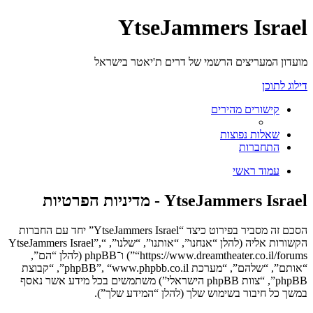
YtseJammers Israel
מועדון המעריצים הרשמי של דרים ת'יאטר בישראל
דילוג לתוכן
קישורים מהירים
שאלות נפוצות
התחברות
עמוד ראשי
YtseJammers Israel - מדיניות הפרטיות
הסכם זה מסביר בפירוט כיצד “YtseJammers Israel” יחד עם החברות
הקשורות אליה (להלן “אנחנו”, “אותנו”, “שלנו”, “YtseJammers Israel”,
“https://www.dreamtheater.co.il/forums”) ו־phpBB (להלן “הם”,
“אותם”, “שלהם”, “מערכת phpBB”, “www.phpbb.co.il”, “קבוצת
phpBB”, “צוות phpBB הישראלי”) משתמשים בכל מידע אשר נאסף
במשך כל חיבור בשימוש שלך (להלן “המידע שלך”).