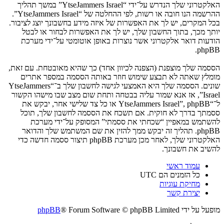
האלקטרוני שלך הנדרש על־ידי “YtseJammers Israel” במשך תהליך
ההרשמה הנו חובה או רשות, לפי ההחלטה של “YtseJammers Israel”.
בכל המקרים, יש לך את האפשרות של איזה מידע בחשבונך יוצג לציבור.
יותך מכך, בתוך החשבון שלך, יש לך את האפשרות לבחור או לבטל
הודעות דואר אלקטרוני אשר נוצרות באופן אוטומטי על־ידי מערכת
phpBB.
הססמה שלך מוצפנת (הצפנה לכיוון אחד) כך שהיא מאובטחת. עם זאת,
מומלץ שאתה לא תבצע שימוש חוזר באותה הססמה במספר אתרים
שונים. הססמה שלך היא האמצעי לגישה לחשבון שלך ב־“YtseJammers
Israel”, אז אנא שמור עליה בבטחה ותחת שום מצב שבו מישהו הקשור
ל־“YtseJammers Israel”, phpBB או כל צד שלישי אחר, יבקש את
ססמתך בדרך לא חוקית. אם תשכח את הססמה לחשבון שלך, תוכל
להשתמש במאפיין “שכחתי את ססמתי” המסופק על־ידי מערכת
phpBB. תהליך זה יבקש ממך להזין את שם המשתמש שלך והדואר
האלקטרוני שלך, לאחר מכן מערכת phpBB תיצור ססמה חדשה כדי
להשיב את חשבונך.
עמוד ראשי
כל הזמנים הם
UTC
מחיקת עוגיות
יצירת קשר
מופעל על ידי
® Forum Software © phpBB Limited
phpBB