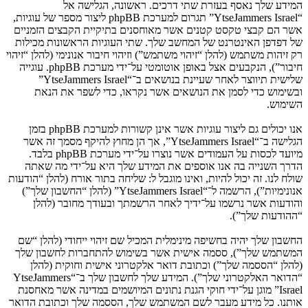
המידע שלך נאסף בעזרת שתי דרכים. ראשונה, הגלישה אל
“YtseJammers Israel” תגרום למערכת phpBB ליצור מספר של עוגיות,
אשר הם קבצי טקסט קטנים אשר מאוחסנים בתיקיית הקבצים הזמניים
של דפדפן האינטרנט של המחשב שלך. שתי העוגיות הראשונות מכילות
רק זיהות משתמש (להלן “זיהוי משתמש”) וזיהוי חיבור אנונימי (להלן “זיהוי
חיבור”), הנקבעים אצל באופן אוטומטי על־ידי מערכת phpBB. עוגייה
שלישית תיווצר לאחר שעיינת בנושאים ב־“YtseJammers Israel”
ובשימוש כדי לסמן את הנושאים אשר נקראו, כדי לשפר את הנאת
השימוש.
אנו יכולים גם ליצור עוגיות אשר אינן קשורות למערכת phpBB בזמן
הגלישה ב־“YtseJammers Israel”, אך הן מחוץ להיקף מסמך זה אשר
מיועד לכסות על העמודים אשר נוצרו על־ידי מערכת phpBB בלבד.
הדרך השנייה בה אנו אוספים את המידע שלך היא על־ידי מה שאתה
שולח לנו. זה יכול להיות, ואינו מוגבל ל: שליחה בתור אורח (להלן “הודעות
אנונימיות”), הרשמה ל־“YtseJammers Israel” (להלן “החשבון שלך”)
והודעות אשר נרשמו על־ידיך לאחר הרשמתך ובעודך מחובר (להלן
“ההודעות שלך”).
החשבון שלך יהיה בחשיפה מינימלית המכיל שם זיהוי ייחודי (להלן “שם
המשתמש שלך”), ססמה אישית אשר בשימוש להתחברות לחשבון שלך
(להלן “הססמה שלך”) וכתובת דואר אלקטרוני אישית וחוקית (להלן
“הדואר האלקטרוני שלך”). המידע שלך לחשבון שלך ב־“YtseJammers
Israel” מוגן על־ידי חוקי הגנת נתונים המיושמים במדינה אשר מאחסנת
אותנו. כל מידע מעבר לשם המשתמש שלך, הססמה שלך וכתובת הדואר