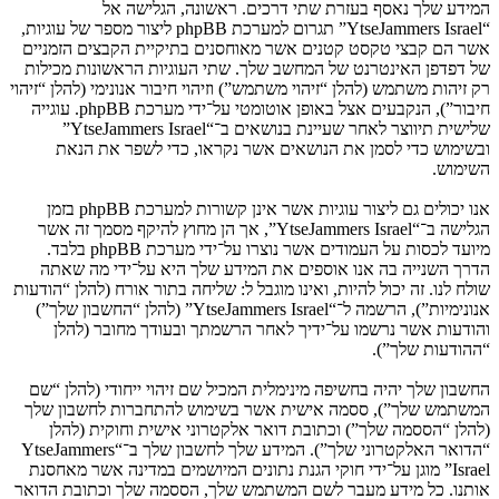
המידע שלך נאסף בעזרת שתי דרכים. ראשונה, הגלישה אל
“YtseJammers Israel” תגרום למערכת phpBB ליצור מספר של עוגיות,
אשר הם קבצי טקסט קטנים אשר מאוחסנים בתיקיית הקבצים הזמניים
של דפדפן האינטרנט של המחשב שלך. שתי העוגיות הראשונות מכילות
רק זיהות משתמש (להלן “זיהוי משתמש”) וזיהוי חיבור אנונימי (להלן “זיהוי
חיבור”), הנקבעים אצל באופן אוטומטי על־ידי מערכת phpBB. עוגייה
שלישית תיווצר לאחר שעיינת בנושאים ב־“YtseJammers Israel”
ובשימוש כדי לסמן את הנושאים אשר נקראו, כדי לשפר את הנאת
השימוש.
אנו יכולים גם ליצור עוגיות אשר אינן קשורות למערכת phpBB בזמן
הגלישה ב־“YtseJammers Israel”, אך הן מחוץ להיקף מסמך זה אשר
מיועד לכסות על העמודים אשר נוצרו על־ידי מערכת phpBB בלבד.
הדרך השנייה בה אנו אוספים את המידע שלך היא על־ידי מה שאתה
שולח לנו. זה יכול להיות, ואינו מוגבל ל: שליחה בתור אורח (להלן “הודעות
אנונימיות”), הרשמה ל־“YtseJammers Israel” (להלן “החשבון שלך”)
והודעות אשר נרשמו על־ידיך לאחר הרשמתך ובעודך מחובר (להלן
“ההודעות שלך”).
החשבון שלך יהיה בחשיפה מינימלית המכיל שם זיהוי ייחודי (להלן “שם
המשתמש שלך”), ססמה אישית אשר בשימוש להתחברות לחשבון שלך
(להלן “הססמה שלך”) וכתובת דואר אלקטרוני אישית וחוקית (להלן
“הדואר האלקטרוני שלך”). המידע שלך לחשבון שלך ב־“YtseJammers
Israel” מוגן על־ידי חוקי הגנת נתונים המיושמים במדינה אשר מאחסנת
אותנו. כל מידע מעבר לשם המשתמש שלך, הססמה שלך וכתובת הדואר