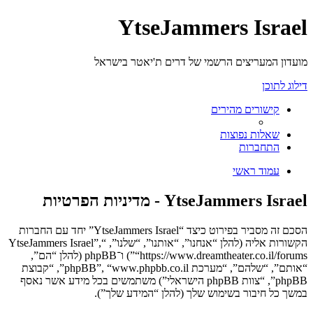
YtseJammers Israel
מועדון המעריצים הרשמי של דרים ת'יאטר בישראל
דילוג לתוכן
קישורים מהירים
שאלות נפוצות
התחברות
עמוד ראשי
YtseJammers Israel - מדיניות הפרטיות
הסכם זה מסביר בפירוט כיצד “YtseJammers Israel” יחד עם החברות
הקשורות אליה (להלן “אנחנו”, “אותנו”, “שלנו”, “YtseJammers Israel”,
“https://www.dreamtheater.co.il/forums”) ו־phpBB (להלן “הם”,
“אותם”, “שלהם”, “מערכת phpBB”, “www.phpbb.co.il”, “קבוצת
phpBB”, “צוות phpBB הישראלי”) משתמשים בכל מידע אשר נאסף
במשך כל חיבור בשימוש שלך (להלן “המידע שלך”).