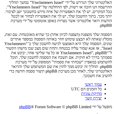
האלקטרוני שלך הנדרש על־ידי “YtseJammers Israel” במשך תהליך
ההרשמה הנו חובה או רשות, לפי ההחלטה של “YtseJammers Israel”.
בכל המקרים, יש לך את האפשרות של איזה מידע בחשבונך יוצג לציבור.
יותך מכך, בתוך החשבון שלך, יש לך את האפשרות לבחור או לבטל
הודעות דואר אלקטרוני אשר נוצרות באופן אוטומטי על־ידי מערכת
phpBB.
הססמה שלך מוצפנת (הצפנה לכיוון אחד) כך שהיא מאובטחת. עם זאת,
מומלץ שאתה לא תבצע שימוש חוזר באותה הססמה במספר אתרים
שונים. הססמה שלך היא האמצעי לגישה לחשבון שלך ב־“YtseJammers
Israel”, אז אנא שמור עליה בבטחה ותחת שום מצב שבו מישהו הקשור
ל־“YtseJammers Israel”, phpBB או כל צד שלישי אחר, יבקש את
ססמתך בדרך לא חוקית. אם תשכח את הססמה לחשבון שלך, תוכל
להשתמש במאפיין “שכחתי את ססמתי” המסופק על־ידי מערכת
phpBB. תהליך זה יבקש ממך להזין את שם המשתמש שלך והדואר
האלקטרוני שלך, לאחר מכן מערכת phpBB תיצור ססמה חדשה כדי
להשיב את חשבונך.
עמוד ראשי
כל הזמנים הם
UTC
מחיקת עוגיות
יצירת קשר
מופעל על ידי
® Forum Software © phpBB Limited
phpBB