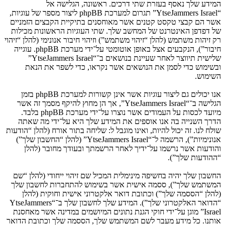
המידע שלך נאסף בעזרת שתי דרכים. ראשונה, הגלישה אל
“YtseJammers Israel” תגרום למערכת phpBB ליצור מספר של עוגיות,
אשר הם קבצי טקסט קטנים אשר מאוחסנים בתיקיית הקבצים הזמניים
של דפדפן האינטרנט של המחשב שלך. שתי העוגיות הראשונות מכילות
רק זיהות משתמש (להלן “זיהוי משתמש”) וזיהוי חיבור אנונימי (להלן “זיהוי
חיבור”), הנקבעים אצל באופן אוטומטי על־ידי מערכת phpBB. עוגייה
שלישית תיווצר לאחר שעיינת בנושאים ב־“YtseJammers Israel”
ובשימוש כדי לסמן את הנושאים אשר נקראו, כדי לשפר את הנאת
השימוש.
אנו יכולים גם ליצור עוגיות אשר אינן קשורות למערכת phpBB בזמן
הגלישה ב־“YtseJammers Israel”, אך הן מחוץ להיקף מסמך זה אשר
מיועד לכסות על העמודים אשר נוצרו על־ידי מערכת phpBB בלבד.
הדרך השנייה בה אנו אוספים את המידע שלך היא על־ידי מה שאתה
שולח לנו. זה יכול להיות, ואינו מוגבל ל: שליחה בתור אורח (להלן “הודעות
אנונימיות”), הרשמה ל־“YtseJammers Israel” (להלן “החשבון שלך”)
והודעות אשר נרשמו על־ידיך לאחר הרשמתך ובעודך מחובר (להלן
“ההודעות שלך”).
החשבון שלך יהיה בחשיפה מינימלית המכיל שם זיהוי ייחודי (להלן “שם
המשתמש שלך”), ססמה אישית אשר בשימוש להתחברות לחשבון שלך
(להלן “הססמה שלך”) וכתובת דואר אלקטרוני אישית וחוקית (להלן
“הדואר האלקטרוני שלך”). המידע שלך לחשבון שלך ב־“YtseJammers
Israel” מוגן על־ידי חוקי הגנת נתונים המיושמים במדינה אשר מאחסנת
אותנו. כל מידע מעבר לשם המשתמש שלך, הססמה שלך וכתובת הדואר