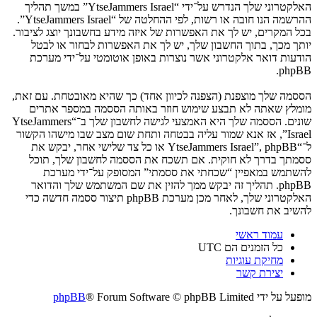
האלקטרוני שלך הנדרש על־ידי “YtseJammers Israel” במשך תהליך
ההרשמה הנו חובה או רשות, לפי ההחלטה של “YtseJammers Israel”.
בכל המקרים, יש לך את האפשרות של איזה מידע בחשבונך יוצג לציבור.
יותך מכך, בתוך החשבון שלך, יש לך את האפשרות לבחור או לבטל
הודעות דואר אלקטרוני אשר נוצרות באופן אוטומטי על־ידי מערכת
phpBB.
הססמה שלך מוצפנת (הצפנה לכיוון אחד) כך שהיא מאובטחת. עם זאת,
מומלץ שאתה לא תבצע שימוש חוזר באותה הססמה במספר אתרים
שונים. הססמה שלך היא האמצעי לגישה לחשבון שלך ב־“YtseJammers
Israel”, אז אנא שמור עליה בבטחה ותחת שום מצב שבו מישהו הקשור
ל־“YtseJammers Israel”, phpBB או כל צד שלישי אחר, יבקש את
ססמתך בדרך לא חוקית. אם תשכח את הססמה לחשבון שלך, תוכל
להשתמש במאפיין “שכחתי את ססמתי” המסופק על־ידי מערכת
phpBB. תהליך זה יבקש ממך להזין את שם המשתמש שלך והדואר
האלקטרוני שלך, לאחר מכן מערכת phpBB תיצור ססמה חדשה כדי
להשיב את חשבונך.
עמוד ראשי
כל הזמנים הם
UTC
מחיקת עוגיות
יצירת קשר
מופעל על ידי
® Forum Software © phpBB Limited
phpBB