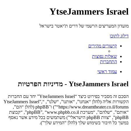
YtseJammers Israel
מועדון המעריצים הרשמי של דרים ת'יאטר בישראל
דילוג לתוכן
קישורים מהירים
שאלות נפוצות
התחברות
עמוד ראשי
YtseJammers Israel - מדיניות הפרטיות
הסכם זה מסביר בפירוט כיצד “YtseJammers Israel” יחד עם החברות
הקשורות אליה (להלן “אנחנו”, “אותנו”, “שלנו”, “YtseJammers Israel”,
“https://www.dreamtheater.co.il/forums”) ו־phpBB (להלן “הם”,
“אותם”, “שלהם”, “מערכת phpBB”, “www.phpbb.co.il”, “קבוצת
phpBB”, “צוות phpBB הישראלי”) משתמשים בכל מידע אשר נאסף
במשך כל חיבור בשימוש שלך (להלן “המידע שלך”).